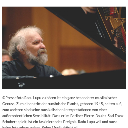
N
D
U
N
T
E
R
H
A
L
T
S
A
M
I
N
S
©Pressefoto Radu Lupu zu hören ist ein ganz besonderer musikalischer
Z
Genuss. Zum einen tritt der rumänische Pianist, geboren 1945, selten auf,
E
zum anderen sind seine musikalischen Interpretationen von einer
N
außerordentlichen Sensibilität. Dass er im Berliner Pierre-Boulez-Saal Franz
I
Schubert spielt, ist ein faszinierendes Ereignis. Radu Lupu will und muss
E
keine Interviews geben. Seine Musik drückt all…