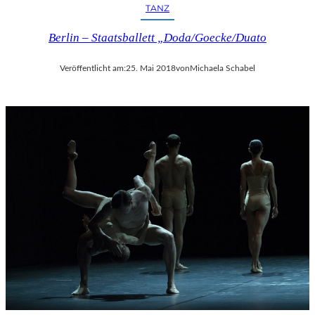
TANZ
Berlin – Staatsballett „Doda/Goecke/Duato
Veröffentlicht am:
25. Mai 2018
von
Michaela Schabel