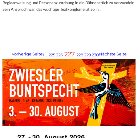
Regieanweisung und Personenzuordnung in ein Bühnenstück zu verwandeln.
Sein Anspruch war, das wuchtige Textkonglomerat so in…
227
Vorherige Seite
Nächste Seite
1
…
225
226
228
229
230