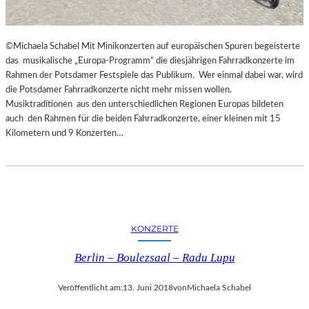
G
E
S
©Michaela Schabel Mit Minikonzerten auf europäischen Spuren begeisterte
P
das musikalische „Europa-Programm“ die diesjährigen Fahrradkonzerte im
R
Rahmen der Potsdamer Festspiele das Publikum. Wer einmal dabei war, wird
O
die Potsdamer Fahrradkonzerte nicht mehr missen wollen.
C
Musiktraditionen aus den unterschiedlichen Regionen Europas bildeten
H
auch den Rahmen für die beiden Fahrradkonzerte, einer kleinen mit 15
E
Kilometern und 9 Konzerten…
N
I
N
S
P
I
R
KONZERTE
I
E
Berlin – Boulezsaal – Radu Lupu
R
T
Veröffentlicht am:
13. Juni 2018
von
Michaela Schabel
U