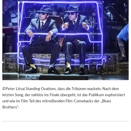
E
U
R
Č
K
E
I
K
E
“
F
A
E
L
R
S
„
R
A
E
N
I
O
S
T
E
H
Z
E
U
©Peter Litvai Standing Ovations, dass die Tribünen wackeln. Nach dem
R
M
letzten Song, der nahtlos ins Finale übergeht, ist das Publikum euphorisiert
G
M
und wie im Film Teil des mitreißenden Film-Comebacks der „Blues
E
O
Brothers“.
R
N
M
D
A
U
N
N