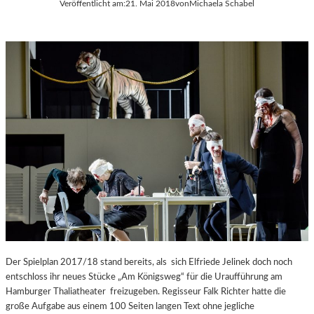
Veröffentlicht am:
21. Mai 2018
von
Michaela Schabel
Der Spielplan 2017/18 stand bereits, als sich Elfriede Jelinek doch noch
entschloss ihr neues Stücke „Am Königsweg“ für die Uraufführung am
Hamburger Thaliatheater freizugeben. Regisseur Falk Richter hatte die
große Aufgabe aus einem 100 Seiten langen Text ohne jegliche