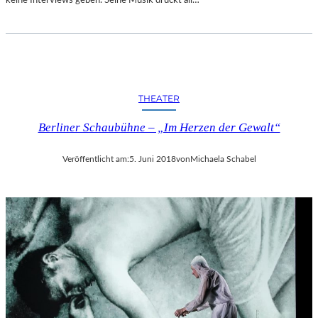
R
T
A
N
D
E
THEATER
R
S
Berliner Schaubühne – „Im Herzen der Gewalt“
T
A
A
Veröffentlicht am:
5. Juni 2018
von
Michaela Schabel
T
S
O
P
E
R