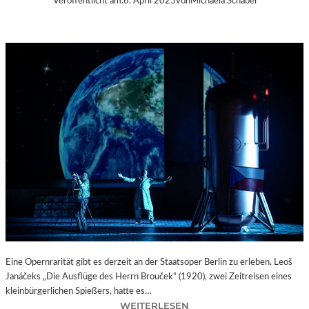
Veröffentlicht am:
6. April 2025
von
Michaela Schabel
Eine Opernrarität gibt es derzeit an der Staatsoper Berlin zu erleben. Leoš
Janáčeks „Die Ausflüge des Herrn Brouček“ (1920), zwei Zeitreisen eines
kleinbürgerlichen Spießers, hatte es…
:
WEITERLESEN