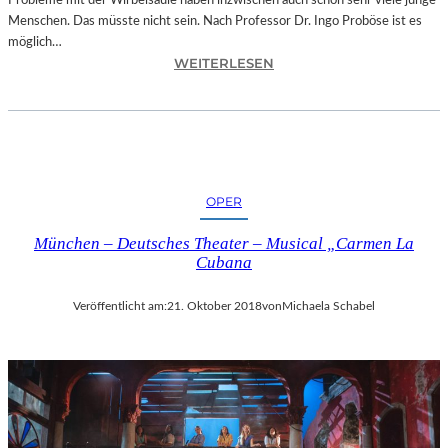
Probleme mit der Wirbelsäule haben inzwischen auch schon sehr viele junge
D
Menschen. Das müsste nicht sein. Nach Professor Dr. Ingo Proböse ist es
O
möglich…
K
:
WEITERLESEN
U
I
M
N
E
G
N
O
T
F
A
R
T
OPER
O
I
B
O
München – Deutsches Theater – Musical „Carmen La
Ö
N
Cubana
S
„
E
I
Veröffentlicht am:
21. Oktober 2018
von
Michaela Schabel
„
C
B
E
A
A
N
G
D
E
S
D
C
“