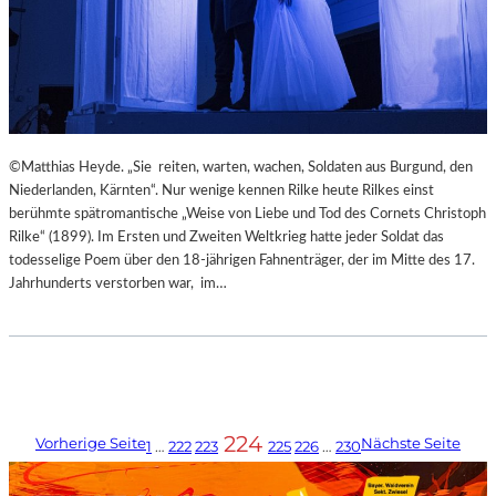
©Matthias Heyde. „Sie reiten, warten, wachen, Soldaten aus Burgund, den
Niederlanden, Kärnten“. Nur wenige kennen Rilke heute Rilkes einst
berühmte spätromantische „Weise von Liebe und Tod des Cornets Christoph
Rilke“ (1899). Im Ersten und Zweiten Weltkrieg hatte jeder Soldat das
todesselige Poem über den 18-jährigen Fahnenträger, der im Mitte des 17.
Jahrhunderts verstorben war, im…
224
Vorherige Seite
Nächste Seite
1
…
222
223
225
226
…
230