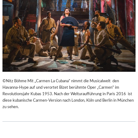
H
Ü
E
B
I
E
B
R
E
E
N
I
A
S
K
P
U
R
T
I
-
N
T
Z
©Nitz Böhme Mit „Carmen La Cubana“ nimmt die Musicalwelt den
R
E
Havanna-Hype auf und verortet Bizet berühmte Oper „Carmen“ im
A
S
Revolutionsjahr Kubas 1953. Nach der Welturaufführung in Paris 2016 ist
I
S
diese kubanische Carmen-Version nach London, Köln und Berlin in München
N
I
zu sehen.
I
N
N
N
G
E
“
N
–
I