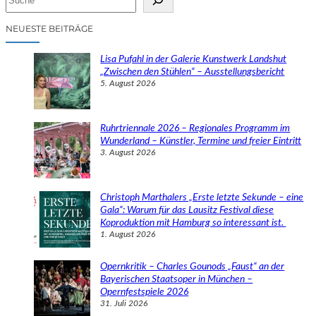
u
c
NEUESTE BEITRÄGE
h
e
Lisa Pufahl in der Galerie Kunstwerk Landshut
n
„Zwischen den Stühlen“ – Ausstellungsbericht
5. August 2026
Ruhrtriennale 2026 – Regionales Programm im
Wunderland – Künstler, Termine und freier Eintritt
3. August 2026
Christoph Marthalers „Erste letzte Sekunde – eine
Gala“: Warum für das Lausitz Festival diese
Koproduktion mit Hamburg so interessant ist.
1. August 2026
Opernkritik – Charles Gounods „Faust“ an der
Bayerischen Staatsoper in München –
Opernfestspiele 2026
31. Juli 2026