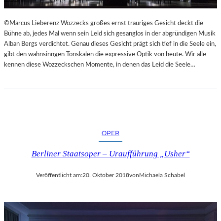
L
S
©Marcus Lieberenz Wozzecks großes ernst trauriges Gesicht deckt die
Ä
Bühne ab, jedes Mal wenn sein Leid sich gesanglos in der abgründigen Musik
U
Alban Bergs verdichtet. Genau dieses Gesicht prägt sich tief in die Seele ein,
L
gibt den wahnsinngen Tonskalen die expressive Optik von heute. Wir alle
E
kennen diese Wozzeckschen Momente, in denen das Leid die Seele…
N
T
R
A
I
N
OPER
I
N
Berliner Staatsoper – Uraufführung „Usher“
G
Veröffentlicht am:
20. Oktober 2018
von
Michaela Schabel