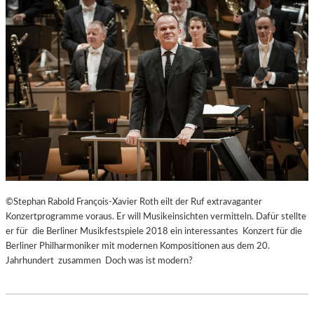
©Stephan Rabold François-Xavier Roth eilt der Ruf extravaganter
Konzertprogramme voraus. Er will Musikeinsichten vermitteln. Dafür stellte
er für die Berliner Musikfestspiele 2018 ein interessantes Konzert für die
Berliner Philharmoniker mit modernen Kompositionen aus dem 20.
Jahrhundert zusammen Doch was ist modern?