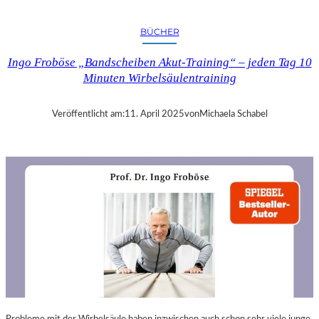
A
N
BÜCHER
D
R
Ingo Froböse „Bandscheiben Akut-Training“ – jeden Tag 10
A
Minuten Wirbelsäulentraining
S
E
L
Veröffentlicht am:
11. April 2025
von
Michaela Schabel
L
S
E
I
N
F
Ü
H
L
S
A
M
E