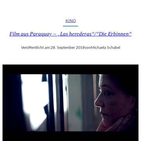
KINO
Film aus Paraquay – „Las herederas“/“Die Erbinnen“
Veröffentlicht am:
28. September 2018
von
Michaela Schabel