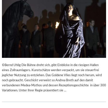
©Bernd Uhlig Die Bühne dreht sich, gibt Einblicke in die riesigen Hallen
eines Zollraumlagers. Kunstschätze werden verpackt, um sie steuerfrei
jeglicher Nutzung zu entziehen. Das Goldene Vlies liegt noch herum, wird
noch gebraucht. Geschickt verweist so Andrea Breth auf den damit
verbundenen Medea-Mythos und dessen Rezeptionsgeschichte in über 300
Variationen. Unter ihrer Regie präsentiert sie …