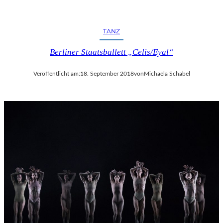
TANZ
Berliner Staatsballett „Celis/Eyal“
Veröffentlicht am:
18. September 2018
von
Michaela Schabel