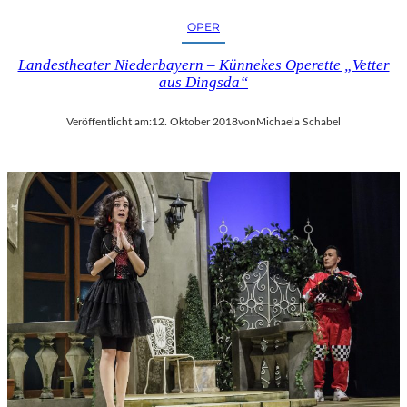
OPER
Landestheater Niederbayern – Künnekes Operette „Vetter
aus Dingsda“
Veröffentlicht am:
12. Oktober 2018
von
Michaela Schabel