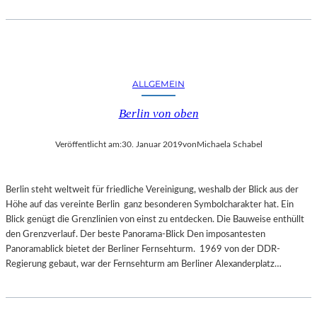
E
R
N
A
T
U
ALLGEMEIN
R
Berlin von oben
Veröffentlicht am:
30. Januar 2019
von
Michaela Schabel
Berlin steht weltweit für friedliche Vereinigung, weshalb der Blick aus der
Höhe auf das vereinte Berlin ganz besonderen Symbolcharakter hat. Ein
Blick genügt die Grenzlinien von einst zu entdecken. Die Bauweise enthüllt
den Grenzverlauf. Der beste Panorama-Blick Den imposantesten
Panoramablick bietet der Berliner Fernsehturm. 1969 von der DDR-
Regierung gebaut, war der Fernsehturm am Berliner Alexanderplatz…