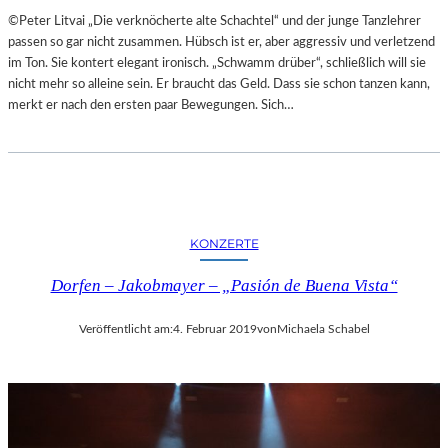
A
E
©Peter Litvai „Die verknöcherte alte Schachtel“ und der junge Tanzlehrer
L
T
passen so gar nicht zusammen. Hübsch ist er, aber aggressiv und verletzend
E
M
im Ton. Sie kontert elegant ironisch. „Schwamm drüber“, schließlich will sie
R
I
nicht mehr so alleine sein. Er braucht das Geld. Dass sie schon tanzen kann,
I
T
merkt er nach den ersten paar Bewegungen. Sich…
E
S
K
C
U
H
N
Ö
S
N
T
S
W
KONZERTE
T
E
E
R
Dorfen – Jakobmayer – „Pasión de Buena Vista“
M
K
O
Veröffentlicht am:
4. Februar 2019
von
Michaela Schabel
R
T
Ö
S
T
E