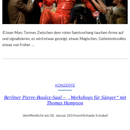
N
S
T
A
L
©Jean-Marc Turmes Zwischen dem roten Samtvorhang tauchen Arme auf
T
und signalisieren, es wird etwas gezeigt, etwas Magisches, Geheimnisvolles
U
etwas von früher …
N
G
E
N
,
L
U
KONZERTE
K
U
Berliner Pierre-Boulez-Saal – „Workshops für Sänger“ mit
L
Thomas Hampson
L
I
Veröffentlicht am:
30. Januar 2019
von
Michaela Schabel
S
C