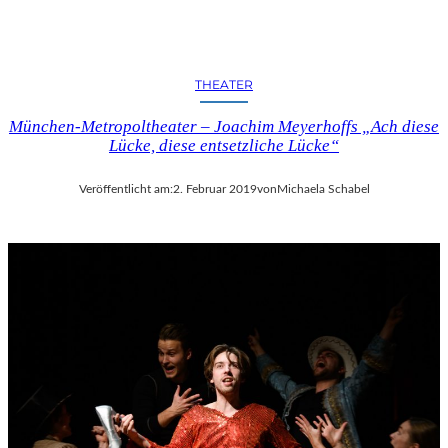
C
H
E
N
THEATER
K
U
München-Metropoltheater – Joachim Meyerhoffs „Ach diese
N
Lücke, diese entsetzliche Lücke“
S
T
-
Veröffentlicht am:
2. Februar 2019
von
Michaela Schabel
U
N
D
M
U
S
I
K
V
E
R
A