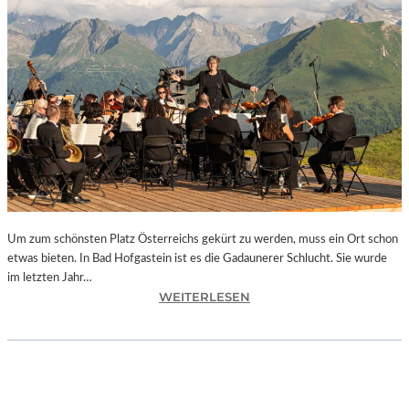
E
S
I
S
T
“
–
A
R
B
E
I
Um zum schönsten Platz Österreichs gekürt zu werden, muss ein Ort schon
T
etwas bieten. In Bad Hofgastein ist es die Gadaunerer Schlucht. Sie wurde
E
im letzten Jahr…
N
:
WEITERLESEN
V
Ö
O
S
N
T
N
E
E
R
U