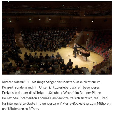
H
E
N
G
E
N
Ü
S
S
E
N
U
N
D
Y
©Peter Adamik CLEAR Junge Sänger der Meisterklasse nicht nur im
O
Konzert, sondern auch im Unterricht zu erleben, war ein besonderes
G
Ereignis in der der diesjährigen „Schubert-Woche“ im Berliner Pierre-
A
Boulez-Saal. Starbariton Thomas Hampson freute sich sichtlich, die Türen
I
für interessierte Gäste im „wunderbaren“ Pierre-Boulez-Saal zum Mithören
N
und Mitdenken zu öffnen.
D