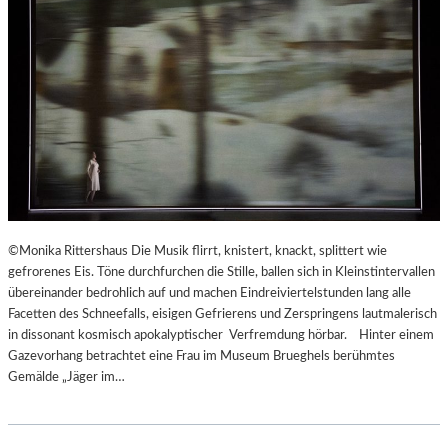
©Monika Rittershaus Die Musik flirrt, knistert, knackt, splittert wie
gefrorenes Eis. Töne durchfurchen die Stille, ballen sich in Kleinstintervallen
übereinander bedrohlich auf und machen Eindreiviertelstunden lang alle
Facetten des Schneefalls, eisigen Gefrierens und Zerspringens lautmalerisch
in dissonant kosmisch apokalyptischer Verfremdung hörbar. Hinter einem
Gazevorhang betrachtet eine Frau im Museum Brueghels berühmtes
Gemälde „Jäger im…