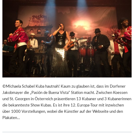
R
R
E
I
C
H
S
,
A
U
SS
E
R
O
©MIchaela Schabel Kuba hautnah! Kaum zu glauben ist, dass im Dorfener
R
Jakobmayer die „Pasión de Buena Vista“ Station macht. Zwischen Koessen
D
und St. Georgen in Österreich präsentieren 13 Kubaner und 3 Kubanerinnen
E
die bekannteste Show Kubas. Es ist ihre 12. Europa-Tour mit inzwischen
N
über 1000 Vorstellungen, wobei die Künstler auf der Webseite und den
T
Plakaten…
L
I