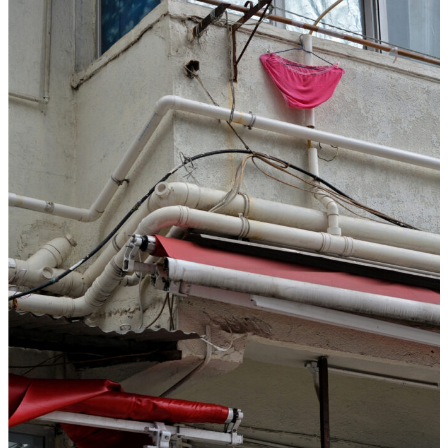
T
A
R
F
I
L
M
-
„
S
I
M
O
N
!
–
V
O
M
G
L
Ü