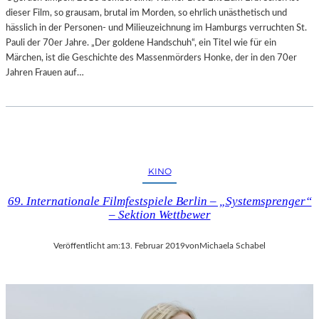
dieser Film, so grausam, brutal im Morden, so ehrlich unästhetisch und
A
hässlich in der Personen- und Milieuzeichnung im Hamburgs verruchten St.
L
Pauli der 70er Jahre. „Der goldene Handschuh“, ein Titel wie für ein
E
Märchen, ist die Geschichte des Massenmörders Honke, der in den 70er
R
Jahren Frauen auf…
I
E
L
I
T
V
A
KINO
I
69. Internationale Filmfestspiele Berlin – „Systemsprenger“
– Sektion Wettbewer
Veröffentlicht am:
13. Februar 2019
von
Michaela Schabel