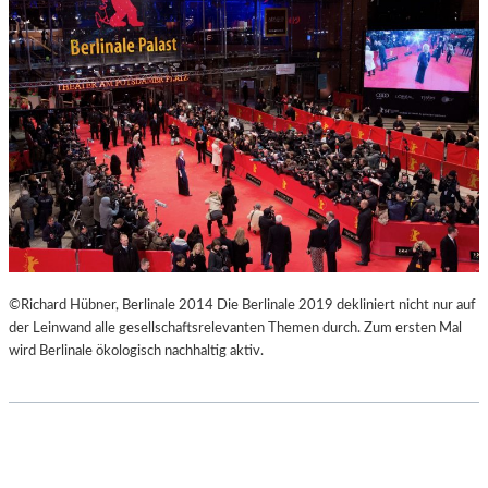
E
O
W
N
U
G
N
V
D
E
E
R
R
T
B
I
A
K
R
A
E
L
H
“
O
–
©Richard Hübner, Berlinale 2014 Die Berlinale 2019 dekliniert nicht nur auf
M
F
der Leinwand alle gesellschaftsrelevanten Themen durch. Zum ersten Mal
M
O
wird Berlinale ökologisch nachhaltig aktiv.
A
T
G
O
E
G
R
A
F