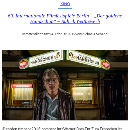
I
KINO
E
N
69. Internationale Filmfestspiele Berlin – „Der goldene
V
Handschuh“ – Rubrik Wettbewerb
O
N
Veröffentlicht am:
14. Februar 2019
von
Michaela Schabel
O
L
I
V
E
R
M
U
M
M
I
N
D
E
R
©gorden timpen/2018 bombero.int/Warner Bros Ent Zum Erbrechen ist
G