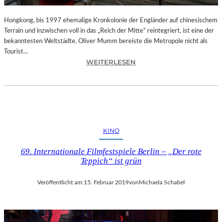
C
K
Hongkong, bis 1997 ehemalige Kronkolonie der Engländer auf chinesischem
D
Terrain und inzwischen voll in das „Reich der Mitte“ reintegriert, ist eine der
E
bekanntesten Weltstädte. Oliver Mumm bereiste die Metropole nicht als
S
Tourist…
D
:
WEITERLESEN
I
L
R
A
I
N
G
D
I
S
E
H
KINO
R
U
E
T
69. Internationale Filmfestspiele Berlin – „Der rote
N
–
Teppich“ ist grün
S
„
“
H
Veröffentlicht am:
15. Februar 2019
von
Michaela Schabel
–
O
E
N
I
G
N
K