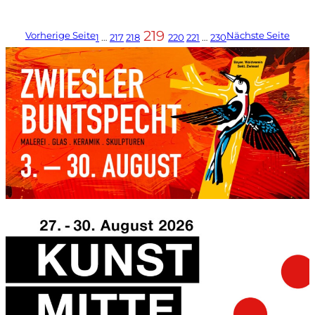
219
Vorherige Seite
Nächste Seite
1
…
217
218
220
221
…
230