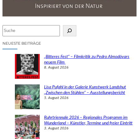
S
u
c
NEUESTE BEITRÄGE
h
e
„Bitteres Fest“ – Filmkritik zu Pedro Almodóvars
n
neuem Film
8. August 2026
Lisa Pufahl in der Galerie Kunstwerk Landshut
„Zwischen den Stühlen“ – Ausstellungsbericht
5. August 2026
Ruhrtriennale 2026 – Regionales Programm im
Wunderland – Künstler, Termine und freier Eintritt
3. August 2026