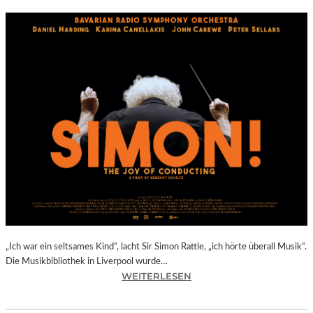
„Ich war ein seltsames Kind“, lacht Sir Simon Rattle, „ich hörte überall Musik“.
Die Musikbibliothek in Liverpool wurde…
:
WEITERLESEN
B
E