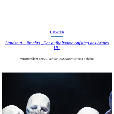
THEATER
Landshut – Brechts „Der aufhaltsame Aufstieg des Arturo
Ui“
Veröffentlicht am:
20. Januar 2020
von
Michaela Schabel