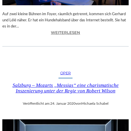
N
D
E
Auf zwei kleine Bühnen im Foyer, räumlich getrennt, kommen sich Gerhard
S
und Lélé näher. Er hat ein Hundehalsband über das Internet bestellt. Sie hat
T
es in der…
H
:
WEITERLESEN
E
L
A
A
T
N
E
D
R
S
N
H
OPER
I
U
E
T
Salzburg – Mozarts „Messias“ eine charismatische
D
–
Inszenierung unter der Regie von Robert Wilson
E
S
R
A
Veröffentlicht am:
24. Januar 2020
von
Michaela Schabel
B
T
A
H
Y
Y
E
A
R
N