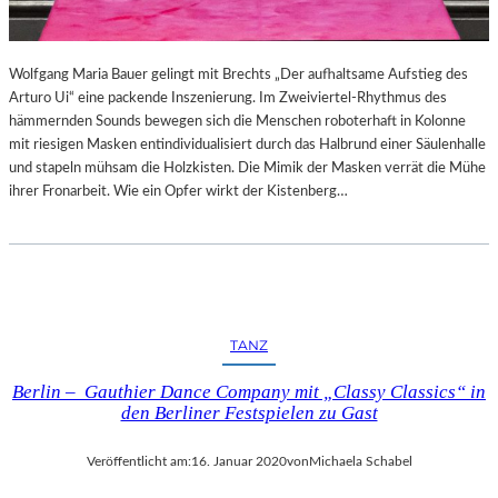
Wolfgang Maria Bauer gelingt mit Brechts „Der aufhaltsame Aufstieg des
Arturo Ui“ eine packende Inszenierung. Im Zweiviertel-Rhythmus des
hämmernden Sounds bewegen sich die Menschen roboterhaft in Kolonne
mit riesigen Masken entindividualisiert durch das Halbrund einer Säulenhalle
und stapeln mühsam die Holzkisten. Die Mimik der Masken verrät die Mühe
ihrer Fronarbeit. Wie ein Opfer wirkt der Kistenberg…
TANZ
Berlin – Gauthier Dance Company mit „Classy Classics“ in
den Berliner Festspielen zu Gast
Veröffentlicht am:
16. Januar 2020
von
Michaela Schabel