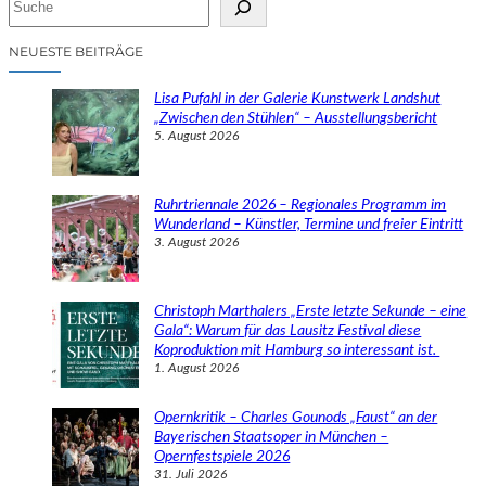
u
c
NEUESTE BEITRÄGE
h
e
Lisa Pufahl in der Galerie Kunstwerk Landshut
n
„Zwischen den Stühlen“ – Ausstellungsbericht
5. August 2026
Ruhrtriennale 2026 – Regionales Programm im
Wunderland – Künstler, Termine und freier Eintritt
3. August 2026
Christoph Marthalers „Erste letzte Sekunde – eine
Gala“: Warum für das Lausitz Festival diese
Koproduktion mit Hamburg so interessant ist.
1. August 2026
Opernkritik – Charles Gounods „Faust“ an der
Bayerischen Staatsoper in München –
Opernfestspiele 2026
31. Juli 2026