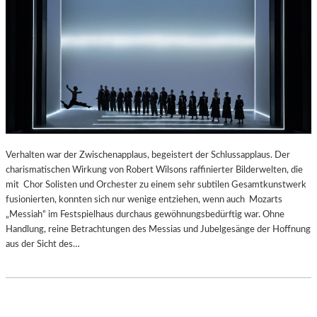
N
R
A
M
E
S
H
S
„
L
É
Verhalten war der Zwischenapplaus, begeistert der Schlussapplaus. Der
L
charismatischen Wirkung von Robert Wilsons raffinierter Bilderwelten, die
É
mit Chor Solisten und Orchester zu einem sehr subtilen Gesamtkunstwerk
“
fusionierten, konnten sich nur wenige entziehen, wenn auch Mozarts
I
„Messiah“ im Festspielhaus durchaus gewöhnungsbedürftig war. Ohne
N
Handlung, reine Betrachtungen des Messias und Jubelgesänge der Hoffnung
D
aus der Sicht des…
E
N
K
A
M