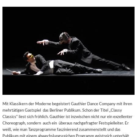
Mit Klassikern der Moderne begeistert Gauthier Dance Company mit ihren
mehrtätigen Gastspiel das Berliner Publikum. Schon der Titel „Classy
Classics“ liest sich fröhlich. Gauthier ist inzwischen nicht nur ein exzellenter
Choreograph, sondern auch ein überaus nachgefragter Festspielleiter. Er
weiß, wie man Tanzprogramme faszinierend zusammenstellt und das
Publikum mit einem abwechslungsreichen Programm geistreich unterhält