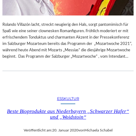
Rolando Villazón lacht, streckt neugierig den Hals, sorgt pantomimisch für
Spaß wie eine seiner clownesken Romanfiguren. Fröhlich moderiert er mit
erfrischendem Tonduktus und charmanten Akzent in der Pressekonferenz
im Salzburger Mozarteum bereits das Programm der „Mozartwoche 2021“,
während heute Abend mit Mozarts „Messias“ die diesjährige Mozartwoche
beginnt. Das Programm der Salzburger „Mozartwoche“ , vom Intendant…
ESSKULTUR
Beste Bioprodukte aus Niederbayern „Schwarzer Hafer“
und „Woidstoin“
Veröffentlicht am:
20. Januar 2020
von
Michaela Schabel