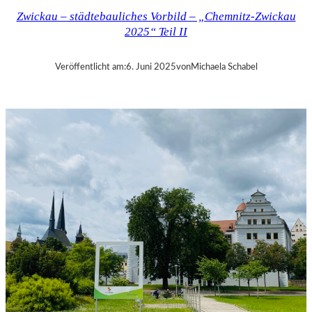
Z
Zwickau – städtebauliches Vorbild – „Chemnitz-Zwickau
–
2025“ Teil II
„
C
–
Veröffentlicht am:
6. Juni 2025
von
Michaela Schabel
T
H
E
U
N
S
E
E
N
“
–
C
H
E
M
N