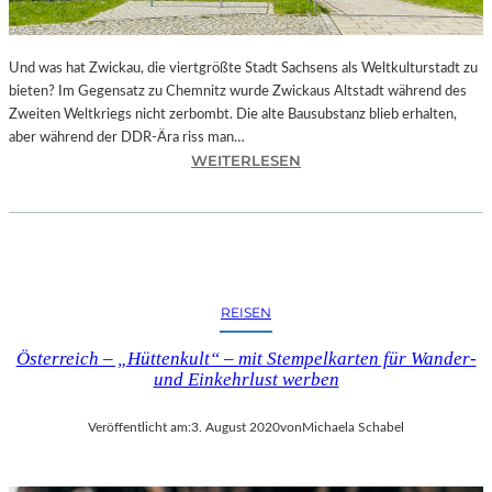
I
T
Z
Und was hat Zwickau, die viertgrößte Stadt Sachsens als Weltkulturstadt zu
-
bieten? Im Gegensatz zu Chemnitz wurde Zwickaus Altstadt während des
Z
Zweiten Weltkriegs nicht zerbombt. Die alte Bausubstanz blieb erhalten,
W
aber während der DDR-Ära riss man…
I
:
WEITERLESEN
C
Z
K
W
A
I
U
C
2
K
0
A
2
REISEN
U
5
–
T
Österreich – „Hüttenkult“ – mit Stempelkarten für Wander-
S
E
und Einkehrlust werben
T
I
Ä
L
Veröffentlicht am:
3. August 2020
von
Michaela Schabel
D
I
T
E