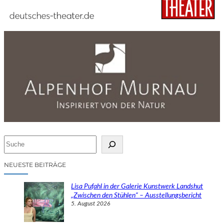
S
u
c
NEUESTE BEITRÄGE
h
e
Lisa Pufahl in der Galerie Kunstwerk Landshut
n
„Zwischen den Stühlen“ – Ausstellungsbericht
5. August 2026