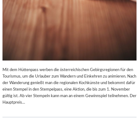
M
N
I
T
Z
-
Z
W
I
C
K
Mit dem Hüttenpass werben die österreichischen Gebirgsregionen für den
A
Tourismus, um die Urlauber zum Wandern und Einkehren zu animieren. Nach
U
der Wanderung genießt man die regionalen Kochkünste und bekommt dafür
2
einen Stempel in den Stempelpass, eine Aktion, die bis zum 1. November
0
gültig ist. Ab vier Stempeln kann man an einem Gewinnspiel teilnehmen. Der
2
Hauptpreis…
5
“
T
E
I
L