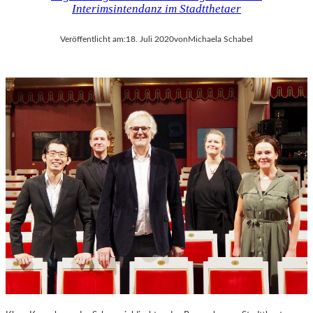
Interimsintendanz im Stadtthetaer
Veröffentlicht am:
18. Juli 2020
von
Michaela Schabel