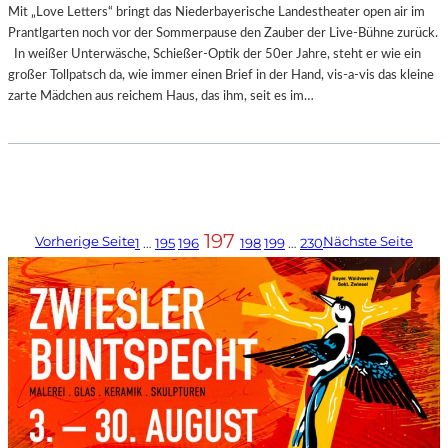
Mit „Love Letters“ bringt das Niederbayerische Landestheater open air im
Prantlgarten noch vor der Sommerpause den Zauber der Live-Bühne zurück.
In weißer Unterwäsche, Schießer-Optik der 50er Jahre, steht er wie ein
großer Tollpatsch da, wie immer einen Brief in der Hand, vis-a-vis das kleine
zarte Mädchen aus reichem Haus, das ihm, seit es im…
197
Vorherige Seite
Nächste Seite
1
…
195
196
198
199
…
230