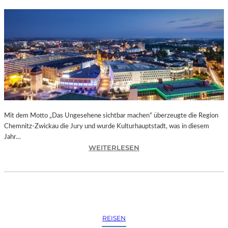
Mit dem Motto „Das Ungesehene sichtbar machen“ überzeugte die Region
Chemnitz-Zwickau die Jury und wurde Kulturhauptstadt, was in diesem
Jahr…
:
WEITERLESEN
C
H
E
M
N
I
REISEN
T