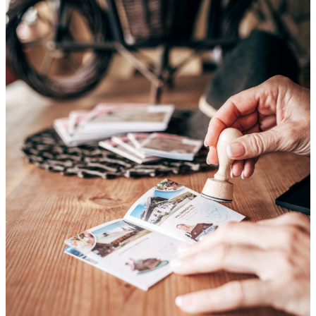
B
A
U
L
I
C
H
E
S
V
O
R
B
I
L
D
–
„
C
H
E