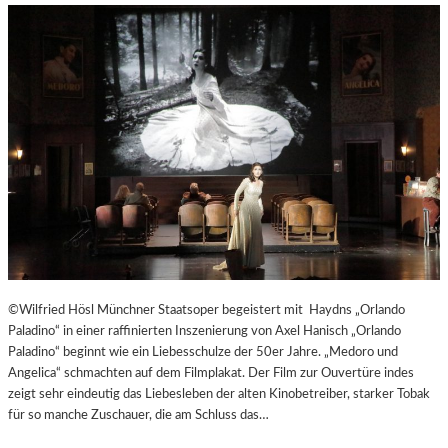
©Wilfried Hösl Münchner Staatsoper begeistert mit Haydns „Orlando
Paladino“ in einer raffinierten Inszenierung von Axel Hanisch „Orlando
Paladino“ beginnt wie ein Liebesschulze der 50er Jahre. „Medoro und
Angelica“ schmachten auf dem Filmplakat. Der Film zur Ouvertüre indes
zeigt sehr eindeutig das Liebesleben der alten Kinobetreiber, starker Tobak
für so manche Zuschauer, die am Schluss das…