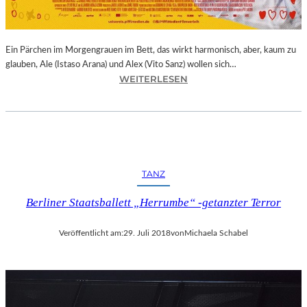
E
R
N
Ein Pärchen im Morgengrauen im Bett, das wirkt harmonisch, aber, kaum zu
A
glauben, Ale (Istaso Arana) und Alex (Vito Sanz) wollen sich…
T
:
WEITERLESEN
I
J
O
O
N
N
A
A
L
S
E
T
K
TANZ
R
U
U
N
Berliner Staatsballett „Herrumbe“ -getanzter Terror
E
S
B
T
Veröffentlicht am:
29. Juli 2018
von
Michaela Schabel
A
M
–
E
„
S
V
S
O
E