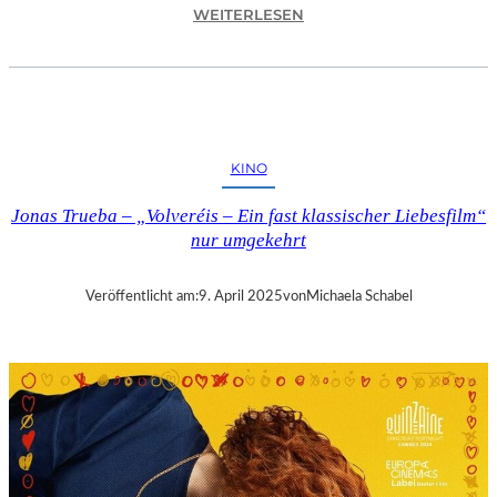
:
WEITERLESEN
A
S
C
H
A
F
KINO
F
E
Jonas Trueba – „Volveréis – Ein fast klassischer Liebesfilm“
N
nur umgekehrt
B
U
R
Veröffentlicht am:
9. April 2025
von
Michaela Schabel
G
–
„
M
A
I
N
A