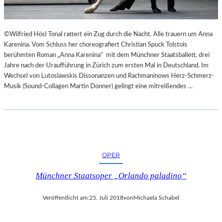
E
K
E
©Wilfried Hösl Tonal rattert ein Zug durch die Nacht. Alle trauern um Anna
H
Karenina. Vom Schluss her choreografiert Christian Spuck Tolstois
R
berühmten Roman „Anna Karenina“ mit dem Münchner Staatsballett, drei
T
Jahre nach der Uraufführung in Zürich zum ersten Mal in Deutschland. Im
Wechsel von Lutoslawskis Dissonanzen und Rachmaninows Herz-Schmerz-
Musik (Sound-Collagen Martin Donner) gelingt eine mitreißendes …
OPER
Münchner Staatsoper „Orlando paladino“
Veröffentlicht am:
25. Juli 2018
von
Michaela Schabel