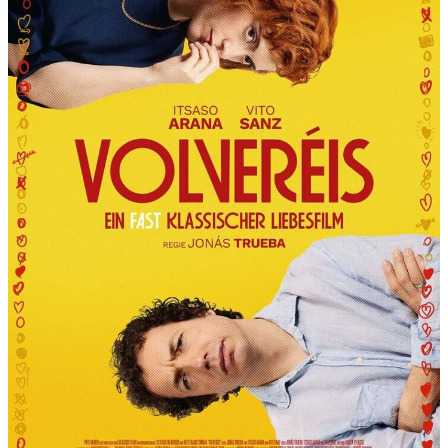
R
T
“
P
R
Ä
S
E
N
T
I
E
R
T
D
I
E
6
.
I
N
T