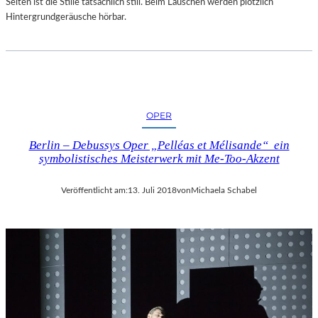
Selten ist die Stille tatsächlich still. Beim Lauschen werden plötzlich
Hintergrundgeräusche hörbar.
OPER
Berlin – Debussys Oper „Pelléas et Mélisande“ ein
symbolistisches Meisterwerk mit Me-Too-Akzent
Veröffentlicht am:
13. Juli 2018
von
Michaela Schabel