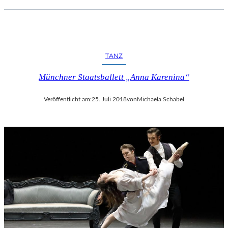
C
H
E
R
L
TANZ
I
E
Münchner Staatsballett „Anna Karenina“
B
E
Veröffentlicht am:
25. Juli 2018
von
Michaela Schabel
S
F
I
L
M
“
N
U
R
U
M
G