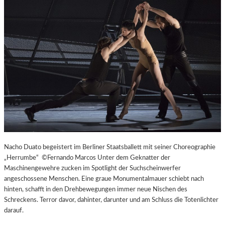
L
V
E
R
É
I
S
–
E
I
N
F
A
S
Nacho Duato begeistert im Berliner Staatsballett mit seiner Choreographie
T
„Herrumbe“ ©Fernando Marcos Unter dem Geknatter der
K
Maschinengewehre zucken im Spotlight der Suchscheinwerfer
L
angeschossene Menschen. Eine graue Monumentalmauer schiebt nach
A
hinten, schafft in den Drehbewegungen immer neue Nischen des
S
Schreckens. Terror davor, dahinter, darunter und am Schluss die Totenlichter
S
darauf.
I
S