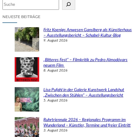
S
u
c
NEUESTE BEITRÄGE
h
e
Fritz Koenigs Anwesen Ganslberg als Künstlerhaus
n
– Ausstellungsbericht – Schabel-Kultur-Blog
9. August 2026
„Bitteres Fest“ – Filmkritik zu Pedro Almodóvars
neuem Film
8. August 2026
Lisa Pufahl in der Galerie Kunstwerk Landshut
„Zwischen den Stühlen“ – Ausstellungsbericht
5. August 2026
Ruhrtriennale 2026 – Regionales Programm im
Wunderland – Künstler, Termine und freier Eintritt
3. August 2026