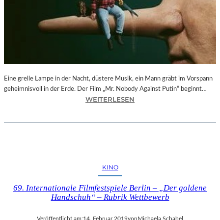
–
F
O
T
O
G
R
Eine grelle Lampe in der Nacht, düstere Musik, ein Mann gräbt im Vorspann
A
geheimnisvoll in der Erde. Der Film „Mr. Nobody Against Putin“ beginnt…
F
:
WEITERLESEN
I
D
E
O
N
K
V
.
O
F
N
E
O
KINO
S
L
T
I
69. Internationale Filmfestspiele Berlin – „Der goldene
M
V
Handschuh“ – Rubrik Wettbewerb
Ü
E
N
R
Veröffentlicht am:
14. Februar 2019
von
Michaela Schabel