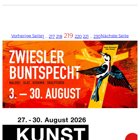
219
Vorherige Seite
Nächste Seite
1
…
217
218
220
221
…
230