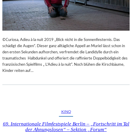
©Curiosa, Adieu à la nuit 2019 „Blick nicht in die Sonnenfinsternis. Das
schädigt die Augen“. Dieser ganz alltägliche Appell an Muriel lässt schon in
den ersten Sekunden aufhorchen, verfremdet die Landidylle durch ein
traumatisches Halbdunkel und offeriert die raffinierte Doppelbödigkeit des
französischen Spielfilms „ L’Adieu à la nuit“. Noch blühen die Kirschbäume,
Kinder reiten auf…
KINO
69. Internationale Filmfestspiele Berlin – „Fortschritt im Tal
der Ahnungslosen“ – Sektion „Forum“