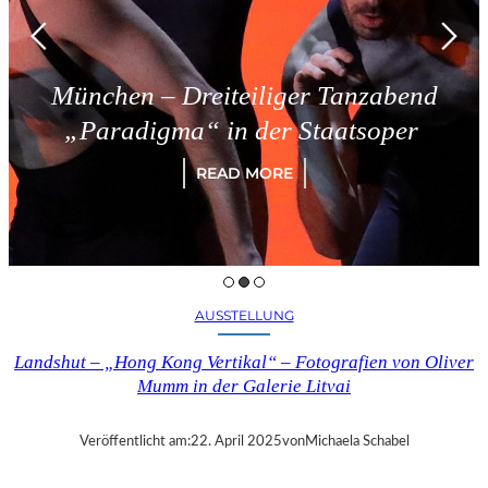
München – Dreiteiliger Tanzabend
„Paradigma“ in der Staatsoper
READ MORE
AUSSTELLUNG
Landshut – „Hong Kong Vertikal“ – Fotografien von Oliver
Mumm in der Galerie Litvai
Veröffentlicht am:
22. April 2025
von
Michaela Schabel