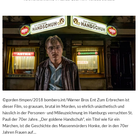
C
M
H
U
E
M
N
M
–
I
„
N
M
D
R
E
.
R
N
G
O
A
B
L
O
E
D
R
Y
I
A
©gorden timpen/2018 bombero.int/Warner Bros Ent Zum Erbrechen ist
E
G
dieser Film, so grausam, brutal im Morden, so ehrlich unästhetisch und
L
A
hässlich in der Personen- und Milieuzeichnung im Hamburgs verruchten St.
I
I
Pauli der 70er Jahre. „Der goldene Handschuh“, ein Titel wie für ein
T
N
Märchen, ist die Geschichte des Massenmörders Honke, der in den 70er
V
S
Jahren Frauen auf…
A
T