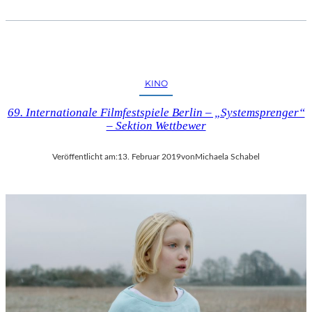
I
P
U
T
I
N
KINO
“
69. Internationale Filmfestspiele Berlin – „Systemsprenger“
– Sektion Wettbewer
Veröffentlicht am:
13. Februar 2019
von
Michaela Schabel