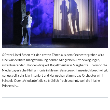
R
I
G
I
E
R
E
N
S
“
–
©Peter Litvai Schon mit den ersten Tönen aus dem Orchestergraben wird
E
eine wunderbare Klangstimmung hörbar. Mit großen Armbewegungen,
I
akzentuierenden Händen dirigiert Kapellmeisterin Margherita Colombo die
N
Niederbayerische Philharmonie in kleiner Besetzung. Tänzerisch beschwingt,
E
genussvoll, sehr klar intoniert und klangschön stimmt das Orchester ein in
W
Händels Oper „Ariodante“, die so fröhlich frech beginnt, weil die irische
U
Prinzessin…
N
D
E
R
B