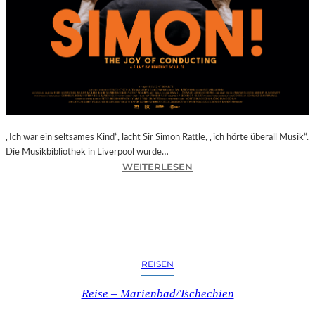
E
R
D
O
R
F
I
N
B
A
„Ich war ein seltsames Kind“, lacht Sir Simon Rattle, „ich hörte überall Musik“.
D
Die Musikbibliothek in Liverpool wurde…
:
WEITERLESEN
K
B
R
E
E
N
U
E
Z
D
E
I
N
REISEN
K
I
T
N
Reise – Marienbad/Tschechien
S
O
C
B