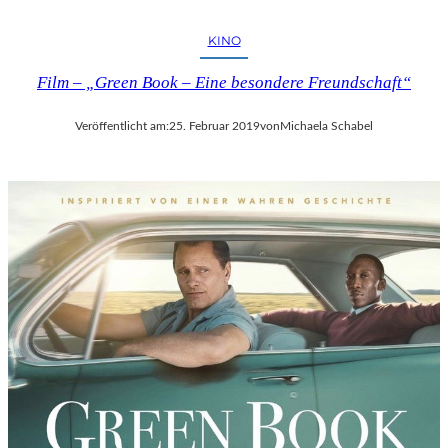
A
R
KINO
E
Film – „Green Book – Eine besondere Freundschaft“
H
O
M
Veröffentlicht am:
25. Februar 2019
von
Michaela Schabel
M
A
G
E