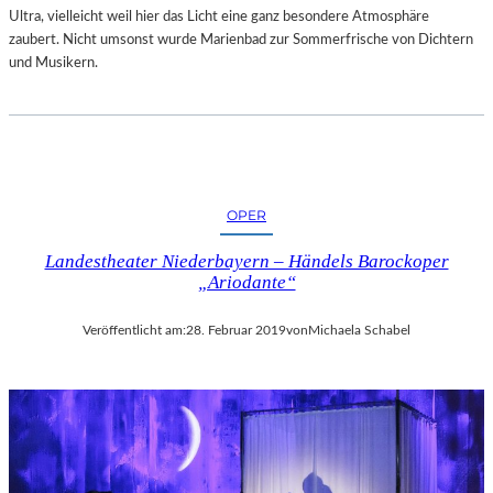
„
Ultra, vielleicht weil hier das Licht eine ganz besondere Atmosphäre
S
zaubert. Nicht umsonst wurde Marienbad zur Sommerfrische von Dichtern
I
und Musikern.
M
O
N
!
–
V
OPER
O
M
Landestheater Niederbayern – Händels Barockoper
G
„Ariodante“
L
Ü
Veröffentlicht am:
28. Februar 2019
von
Michaela Schabel
C
K
D
E
S
D
I