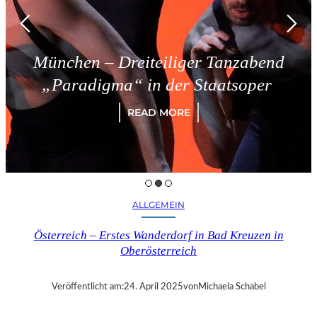
iteiliger Tanzabend
Triest – S
in der Staatsoper
RE
EAD MORE
ALLGEMEIN
Österreich – Erstes Wanderdorf in Bad Kreuzen in
Oberösterreich
Veröffentlicht am:
24. April 2025
von
Michaela Schabel