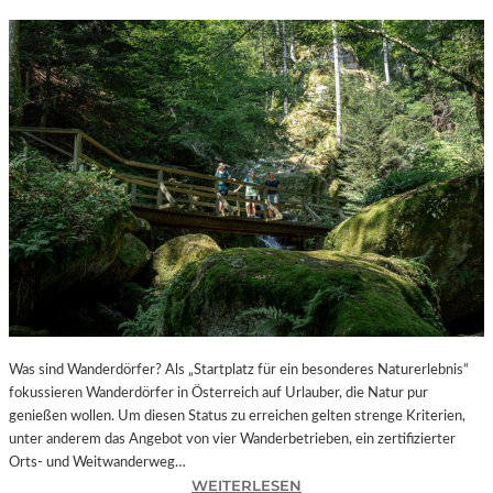
Was sind Wanderdörfer? Als „Startplatz für ein besonderes Naturerlebnis“
fokussieren Wanderdörfer in Österreich auf Urlauber, die Natur pur
genießen wollen. Um diesen Status zu erreichen gelten strenge Kriterien,
unter anderem das Angebot von vier Wanderbetrieben, ein zertifizierter
Orts- und Weitwanderweg…
:
WEITERLESEN