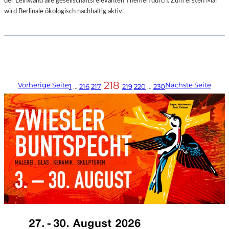
der Leinwand alle gesellschaftsrelevanten Themen durch. Zum ersten Mal
wird Berlinale ökologisch nachhaltig aktiv.
218
Vorherige Seite
Nächste Seite
1
…
216
217
219
220
…
230