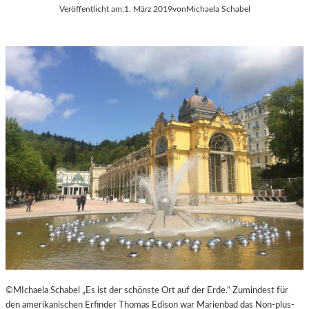
Veröffentlicht am:
1. März 2019
von
Michaela Schabel
H
E
U
R
L
Ö
T
S
E
T
S
E
D
R
O
R
K
E
U
I
M
C
E
H
N
T
A
R
F
I
L
M
©MIchaela Schabel „Es ist der schönste Ort auf der Erde.“ Zumindest für
-
den amerikanischen Erfinder Thomas Edison war Marienbad das Non-plus-