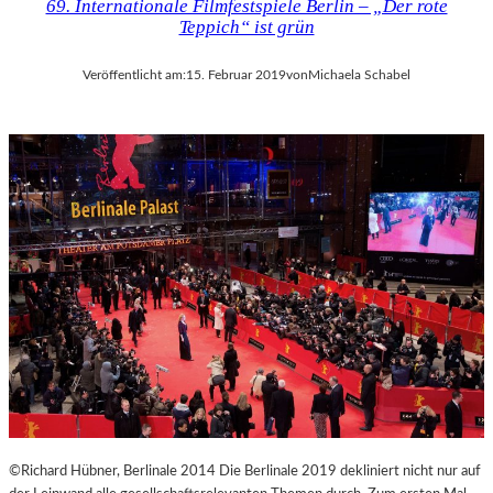
69. Internationale Filmfestspiele Berlin – „Der rote
Teppich“ ist grün
Veröffentlicht am:
15. Februar 2019
von
Michaela Schabel
©Richard Hübner, Berlinale 2014 Die Berlinale 2019 dekliniert nicht nur auf