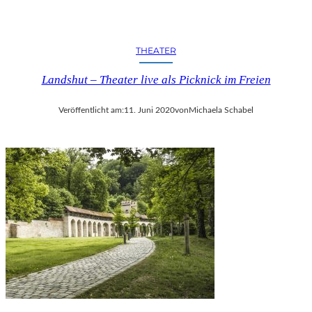
T
A
D
THEATER
T
C
Landshut – Theater live als Picknick im Freien
H
E
M
Veröffentlicht am:
11. Juni 2020
von
Michaela Schabel
N
I
T
Z
–
Z
W
I
C
K
A
U
2