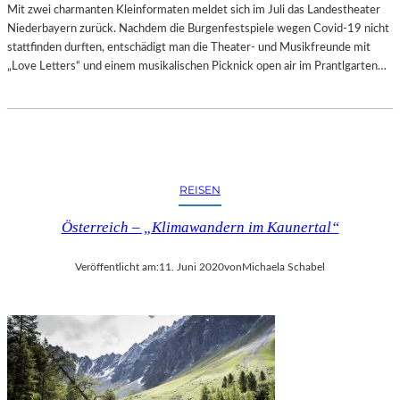
0
Mit zwei charmanten Kleinformaten meldet sich im Juli das Landestheater
2
Niederbayern zurück. Nachdem die Burgenfestspiele wegen Covid-19 nicht
5
stattfinden durften, entschädigt man die Theater- und Musikfreunde mit
P
„Love Letters“ und einem musikalischen Picknick open air im Prantlgarten…
U
N
K
T
E
T
REISEN
M
I
Österreich – „Klimawandern im Kaunertal“
T
D
E
Veröffentlicht am:
11. Juni 2020
von
Michaela Schabel
M
G
E
M
E
I
N