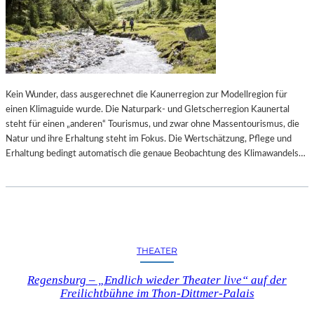
S
C
H
A
F
T
Kein Wunder, dass ausgerechnet die Kaunerregion zur Modellregion für
S
einen Klimaguide wurde. Die Naturpark- und Gletscherregion Kaunertal
P
steht für einen „anderen“ Tourismus, und zwar ohne Massentourismus, die
R
Natur und ihre Erhaltung steht im Fokus. Die Wertschätzung, Pflege und
O
Erhaltung bedingt automatisch die genaue Beobachtung des Klimawandels…
J
E
K
T
„
P
U
THEATER
R
P
Regensburg – „Endlich wieder Theater live“ auf der
Freilichtbühne im Thon-Dittmer-Palais
L
E