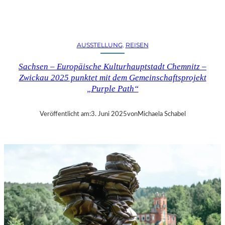
E
M
N
I
AUSSTELLUNG
, 
REISEN
T
Z
Sachsen – Europäische Kulturhauptstadt Chemnitz –
–
Zwickau 2025 punktet mit dem Gemeinschaftsprojekt
U
„Purple Path“
R
A
U
Veröffentlicht am:
3. Juni 2025
von
Michaela Schabel
F
F
Ü
H
R
U
N
G
V
O