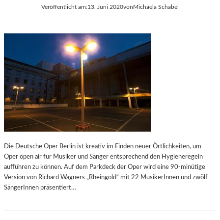
Veröffentlicht am:
13. Juni 2020
von
Michaela Schabel
R
O
O
G
P
R
Ä
A
I
F
S
I
C
E
H
„
E
R
K
H
U
A
L
P
T
S
U
O
Die Deutsche Oper Berlin ist kreativ im Finden neuer Örtlichkeiten, um
R
D
Oper open air für Musiker und Sänger entsprechend den Hygieneregeln
H
Y
aufführen zu können. Auf dem Parkdeck der Oper wird eine 90-minütige
A
I
Version von Richard Wagners „Rheingold“ mit 22 MusikerInnen und zwölf
U
N
SängerInnen präsentiert…
P
C
T
“
S