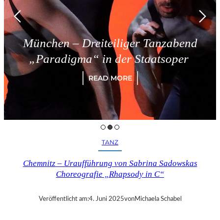
München – Dreiteiliger Tanzabend
„Paradigma“ in der Staatsoper
READ MORE
TANZ
Chemnitz – Uraufführung von Sabrina Sadowskas
Choreografie „Rhapsody in C“
Veröffentlicht am:
4. Juni 2025
von
Michaela Schabel