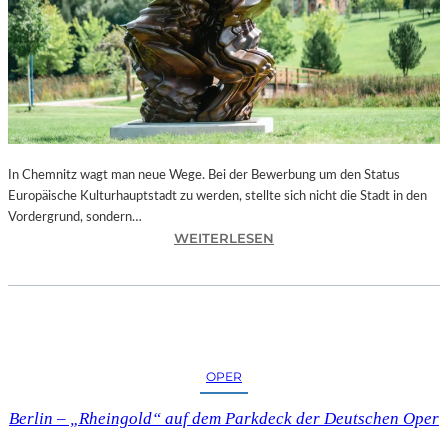
N
S
A
B
R
I
N
A
S
In Chemnitz wagt man neue Wege. Bei der Bewerbung um den Status
A
Europäische Kulturhauptstadt zu werden, stellte sich nicht die Stadt in den
D
Vordergrund, sondern…
:
O
WEITERLESEN
S
W
A
S
C
K
H
A
S
S
E
C
OPER
N
H
–
O
Berlin – „Rheingold“ auf dem Parkdeck der Deutschen Oper
E
R
U
E