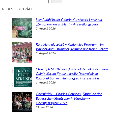
u
c
NEUESTE BEITRÄGE
h
e
Lisa Pufahl in der Galerie Kunstwerk Landshut
n
„Zwischen den Stühlen“ – Ausstellungsbericht
5. August 2026
Ruhrtriennale 2026 – Regionales Programm im
Wunderland – Künstler, Termine und freier Eintritt
3. August 2026
Christoph Marthalers „Erste letzte Sekunde – eine
Gala“: Warum für das Lausitz Festival diese
Koproduktion mit Hamburg so interessant ist.
1. August 2026
Opernkritik – Charles Gounods „Faust“ an der
Bayerischen Staatsoper in München –
Opernfestspiele 2026
31. Juli 2026