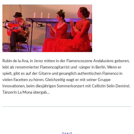
V
O
N
H
E
L
M
U
T
W
Rubin de la Ana, in Jerez mitten in der Flamencoszene Andalusiens geboren,
A
lebt als renommierter Flamencogitarrist und -sänger in Berlin. Wenn er
R
spielt, gibt es auf der Gitarre und gesanglich authentischen Flamenco in
T
vielen Facetten zu hören. Gleichzeitig wagt er mit seiner Gruppe
N
Innovationen, beim diesjährigen Sommerkonzert mit Cellistin Selin Demirel.
E
Tänzerin La Mona übergab…
R
TANZ