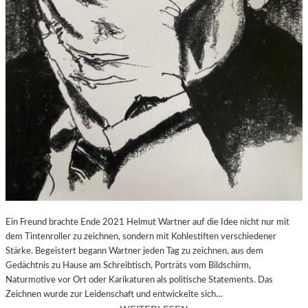
A
Y
,
W
I
E
M
A
N
S
I
C
H
S
E
Ein Freund brachte Ende 2021 Helmut Wartner auf die Idee nicht nur mit
L
dem Tintenroller zu zeichnen, sondern mit Kohlestiften verschiedener
B
Stärke. Begeistert begann Wartner jeden Tag zu zeichnen, aus dem
S
Gedächtnis zu Hause am Schreibtisch, Porträts vom Bildschirm,
T
Naturmotive vor Ort oder Karikaturen als politische Statements. Das
D
Zeichnen wurde zur Leidenschaft und entwickelte sich…
U
: