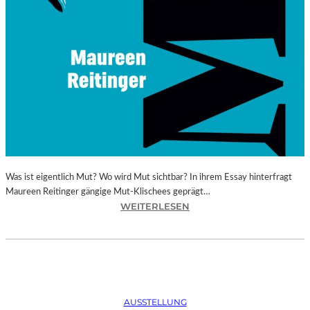
Was ist eigentlich Mut? Wo wird Mut sichtbar? In ihrem Essay hinterfragt
Maureen Reitinger gängige Mut-Klischees geprägt…
:
WEITERLESEN
M
A
U
R
E
E
AUSSTELLUNG
N