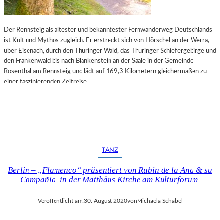
O
S
T
Der Rennsteig als ältester und bekanntester Fernwanderweg Deutschlands
K
ist Kult und Mythos zugleich. Er erstreckt sich von Hörschel an der Werra,
A
über Eisenach, durch den Thüringer Wald, das Thüringer Schiefergebirge und
R
den Frankenwald bis nach Blankenstein an der Saale in der Gemeinde
T
Rosenthal am Rennsteig und lädt auf 169,3 Kilometern gleichermaßen zu
E
einer faszinierenden Zeitreise…
“
–
Z
E
I
C
TANZ
H
N
Berlin – „Flamenco“ präsentiert von Rubin de la Ana & su
U
Compañia in der Matthäus Kirche am Kulturforum
N
G
Veröffentlicht am:
30. August 2020
von
Michaela Schabel
E
N