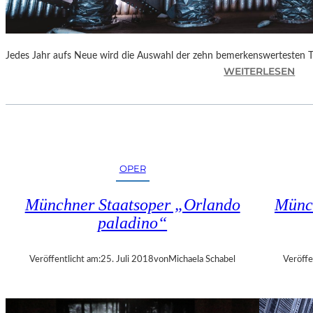
E
N
“
Jedes Jahr aufs Neue wird die Auswahl der zehn bemerkenswertesten 
:
WEITERLESEN
B
E
R
L
I
N
OPER
–
„
Münchner Staatsoper „Orlando
Münch
6
paladino“
2
.
T
Veröffentlicht am:
25. Juli 2018
von
Michaela Schabel
Veröffe
H
E
A