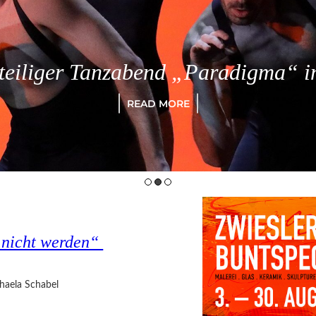
eiliger Tanzabend „Paradigma“ in
READ MORE
s nicht werden“
haela Schabel