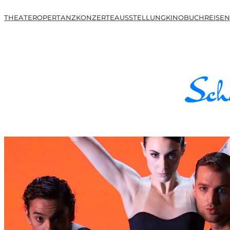
THEATER
OPER
TANZ
KONZERTE
AUSSTELLUNG
KINO
BUCH
REISEN