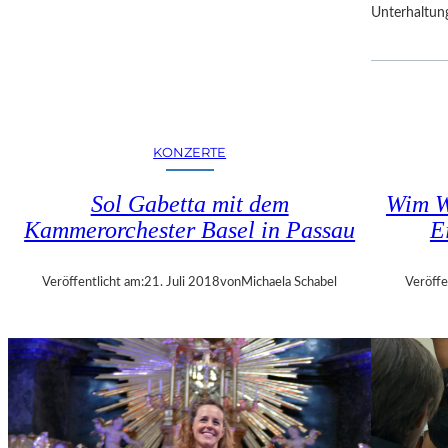
Unterhaltun
R
F
E
S
T
S
P
KONZERTE
I
E
Sol Gabetta mit dem
Wim W
L
Kammerorchester Basel in Passau
E
E
Veröffentlicht am:
21. Juli 2018
von
Michaela Schabel
Veröffe