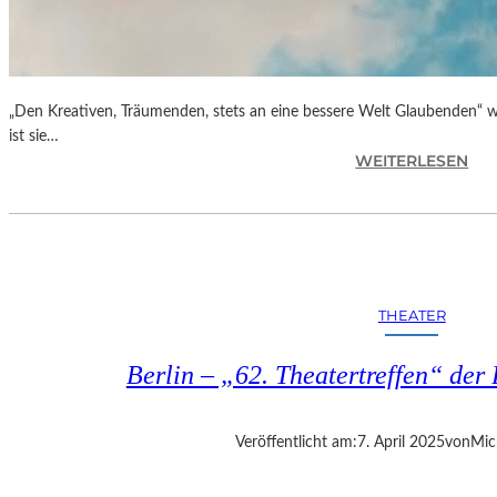
„Den Kreativen, Träumenden, stets an eine bessere Welt Glaubenden“ w
ist sie…
:
WEITERLESEN
G
L
O
R
I
A
THEATER
B
L
Berlin – „62. Theatertreffen“ der 
A
U
„
Veröffentlicht am:
7. April 2025
von
Mic
B
E