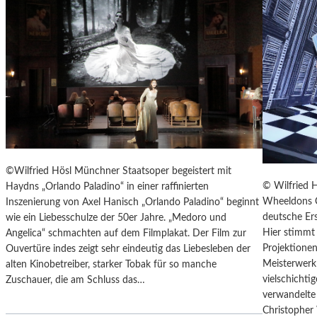
T
E
R
T
R
E
F
F
E
N
“
©Wilfried Hösl Münchner Staatsoper begeistert mit
D
© Wilfried 
Haydns „Orlando Paladino“ in einer raffinierten
E
Wheeldons C
Inszenierung von Axel Hanisch „Orlando Paladino“ beginnt
R
deutsche Ers
wie ein Liebesschulze der 50er Jahre. „Medoro und
B
Hier stimmt 
Angelica“ schmachten auf dem Filmplakat. Der Film zur
E
Projektionen
Ouvertüre indes zeigt sehr eindeutig das Liebesleben der
R
Meisterwerk 
alten Kinobetreiber, starker Tobak für so manche
L
vielschicht
Zuschauer, die am Schluss das…
I
verwandelte 
N
Christopher
E