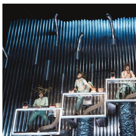
S
S
E
R
K
O
N
N
T
E
E
S
N
I
C
H
T
W
E
R
D