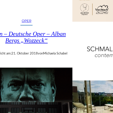
OPER
in – Deutsche Oper – Alban
Bergs „Wozzeck“
icht am:
21. Oktober 2018
von
Michaela Schabel