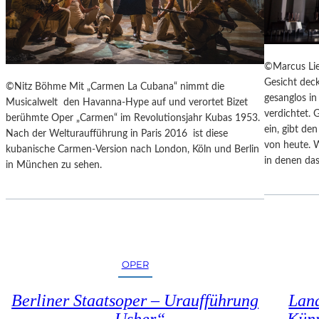
E
N
N
Z
A
E
K
S
U
©Marcus Lie
S
T
Gesicht deck
©Nitz Böhme Mit „Carmen La Cubana“ nimmt die
I
-
gesanglos i
Musicalwelt den Havanna-Hype auf und verortet Bizet
N
T
verdichtet. 
berühmte Oper „Carmen“ im Revolutionsjahr Kubas 1953.
N
R
ein, gibt de
Nach der Welturaufführung in Paris 2016 ist diese
E
A
von heute. 
kubanische Carmen-Version nach London, Köln und Berlin
N
I
in denen das
in München zu sehen.
I
N
M
I
S
N
E
G
N
“
I
–
O
OPER
J
R
E
E
D
Berliner Staatsoper – Uraufführung
Land
N
E