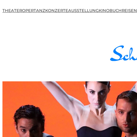
THEATER
OPER
TANZ
KONZERTE
AUSSTELLUNG
KINO
BUCH
REISEN