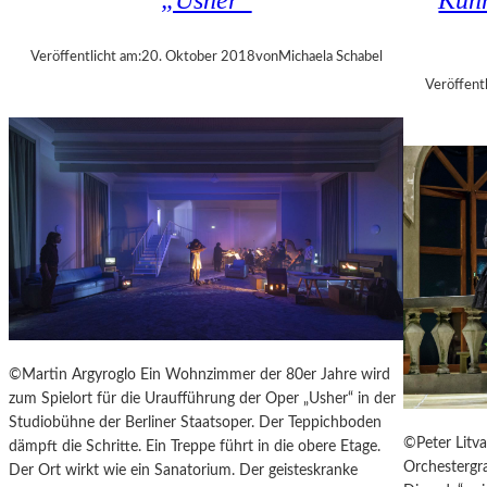
„Usher“
Künn
A
N
L
T
T
Veröffentlicht am:
20. Oktober 2018
von
Michaela Schabel
A
E
G
Veröffentl
R
1
0
M
I
N
U
T
E
N
W
I
R
©Martin Argyroglo Ein Wohnzimmer der 80er Jahre wird
B
zum Spielort für die Uraufführung der Oper „Usher“ in der
E
Studiobühne der Berliner Staatsoper. Der Teppichboden
L
©Peter Litva
dämpft die Schritte. Ein Treppe führt in die obere Etage.
S
Orchestergra
Der Ort wirkt wie ein Sanatorium. Der geisteskranke