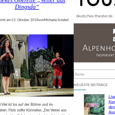
ekes Operette „Vetter aus
Dingsda“
icht am:
12. Oktober 2018
von
Michaela Schabel
S
u
c
NEUESTE BEITRÄGE
h
e
Lisa
n
Kun
i Viel ist los auf der Bühne und im
den
ben. Flott sollte Künnekes „Der Vetter aus
Aus