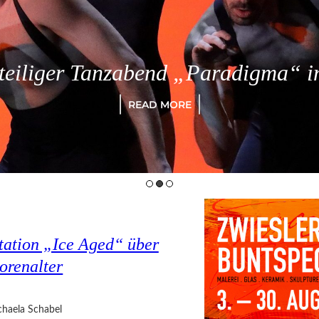
eiliger Tanzabend „Paradigma“ in
READ MORE
tation „Ice Aged“ über
orenalter
haela Schabel