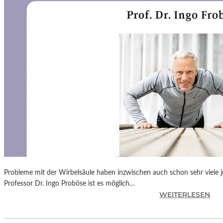
N
F
Ü
H
L
S
A
M
E
D
O
K
U
M
E
N
Probleme mit der Wirbelsäule haben inzwischen auch schon sehr viele 
T
Professor Dr. Ingo Proböse ist es möglich…
A
:
WEITERLESEN
T
I
I
N