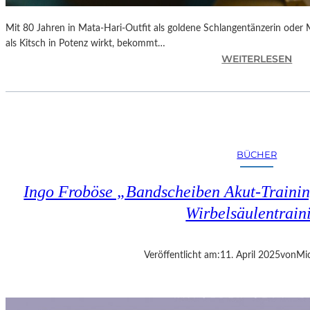
Mit 80 Jahren in Mata-Hari-Outfit als goldene Schlangentänzerin oder
als Kitsch in Potenz wirkt, bekommt…
:
WEITERLESEN
A
L
E
X
A
N
BÜCHER
D
R
Ingo Froböse „Bandscheiben Akut-Trainin
A
S
Wirbelsäulentrain
E
L
L
Veröffentlicht am:
11. April 2025
von
Mic
S
E
I