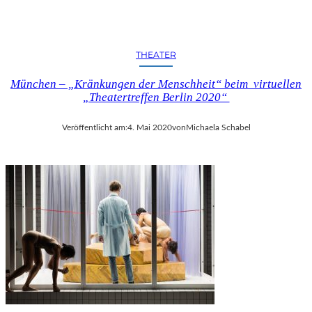
F
G
O
D
THEATER
O
T
München – „Kränkungen der Menschheit“ beim virtuellen
“
„Theatertreffen Berlin 2020“
I
M
Veröffentlicht am:
4. Mai 2020
von
Michaela Schabel
B
E
R
L
I
N
E
R
E
N
S
E