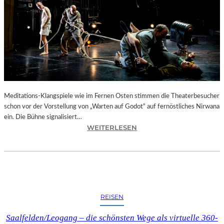
“
I
N
M
U
R
N
A
U
Meditations-Klangspiele wie im Fernen Osten stimmen die Theaterbesucher
–
schon vor der Vorstellung von „Warten auf Godot“ auf fernöstliches Nirwana
D
ein. Die Bühne signalisiert…
I
:
WEITERLESEN
E
B
W
E
I
R
E
L
G
I
E
N
REISEN
D
–
E
S
Saalfelden/Leogang – die schönsten Wege als virtuelle 360-
S
A