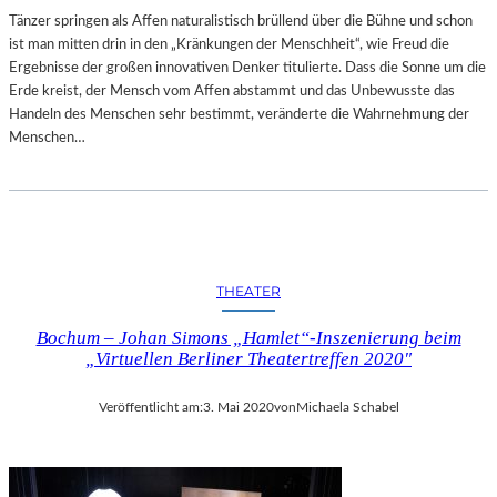
M
Tänzer springen als Affen naturalistisch brüllend über die Bühne und schon
B
ist man mitten drin in den „Kränkungen der Menschheit“, wie Freud die
L
Ergebnisse der großen innovativen Denker titulierte. Dass die Sonne um die
E
Erde kreist, der Mensch vom Affen abstammt und das Unbewusste das
Handeln des Menschen sehr bestimmt, veränderte die Wahrnehmung der
Menschen…
THEATER
Bochum – Johan Simons „Hamlet“-Inszenierung beim
„Virtuellen Berliner Theatertreffen 2020″
Veröffentlicht am:
3. Mai 2020
von
Michaela Schabel