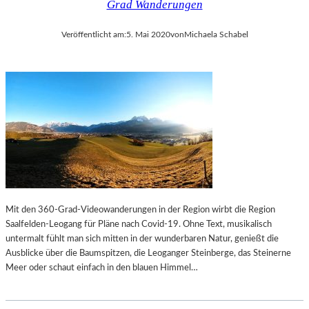
Grad Wanderungen
E
M
X
U
Veröffentlicht am:
5. Mai 2020
von
Michaela Schabel
P
E
R
L
E
B
S
E
S
C
I
K
O
E
N
T
I
T
S
S
M
„
U
W
Mit den 360-Grad-Videowanderungen in der Region wirbt die Region
S
A
Saalfelden-Leogang für Pläne nach Covid-19. Ohne Text, musikalisch
R
untermalt fühlt man sich mitten in der wunderbaren Natur, genießt die
T
Ausblicke über die Baumspitzen, die Leoganger Steinberge, das Steinerne
E
Meer oder schaut einfach in den blauen Himmel…
N
A
U