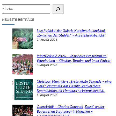
S
u
c
NEUESTE BEITRÄGE
h
e
Lisa Pufahl in der Galerie Kunstwerk Landshut
n
„Zwischen den Stühlen“ – Ausstellungsbericht
5. August 2026
Ruhrtriennale 2026 – Regionales Programm im
Wunderland – Künstler, Termine und freier Eintritt
3. August 2026
Christoph Marthalers „Erste letzte Sekunde – eine
Gala“: Warum für das Lausitz Festival diese
Koproduktion mit Hamburg so interessant ist.
1. August 2026
Opernkritik – Charles Gounods „Faust“ an der
Bayerischen Staatsoper in München –