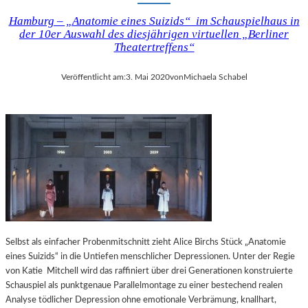
Hamburg – „Anatomie eines Suizids“ im Schauspielhaus in
der 10er Auswahl des diesjährigen virtuellen „Berliner
Theatertreffens“
Veröffentlicht am:
3. Mai 2020
von
Michaela Schabel
Selbst als einfacher Probenmitschnitt zieht Alice Birchs Stück „Anatomie
eines Suizids“ in die Untiefen menschlicher Depressionen. Unter der Regie
von Katie Mitchell wird das raffiniert über drei Generationen konstruierte
Schauspiel als punktgenaue Parallelmontage zu einer bestechend realen
Analyse tödlicher Depression ohne emotionale Verbrämung, knallhart,