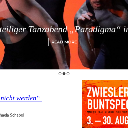
eiliger Tanzabend „Paradigma“ in
READ MORE
s nicht werden“
haela Schabel