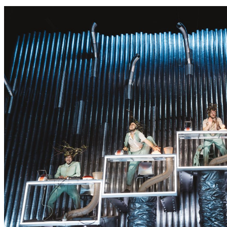
S
S
E
R
K
O
N
N
T
E
E
S
N
I
C
H
T
W
E
R
D