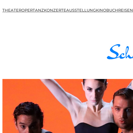
THEATER
OPER
TANZ
KONZERTE
AUSSTELLUNG
KINO
BUCH
REISEN