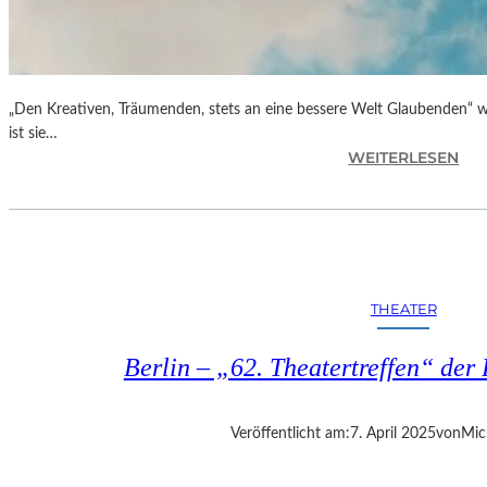
„Den Kreativen, Träumenden, stets an eine bessere Welt Glaubenden“ w
ist sie…
:
WEITERLESEN
G
L
O
R
I
A
THEATER
B
L
Berlin – „62. Theatertreffen“ der 
A
U
„
Veröffentlicht am:
7. April 2025
von
Mic
B
E