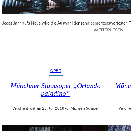
E
N
“
Jedes Jahr aufs Neue wird die Auswahl der zehn bemerkenswertesten 
:
WEITERLESEN
B
E
R
L
I
N
OPER
–
„
Münchner Staatsoper „Orlando
Münch
6
paladino“
2
.
T
Veröffentlicht am:
25. Juli 2018
von
Michaela Schabel
Veröffe
H
E
A