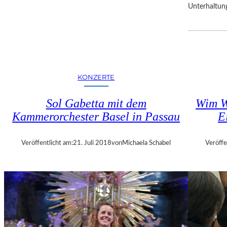
Unterhaltun
R
F
E
S
T
S
P
KONZERTE
I
E
Sol Gabetta mit dem
Wim W
L
Kammerorchester Basel in Passau
E
E
Veröffentlicht am:
21. Juli 2018
von
Michaela Schabel
Veröffe