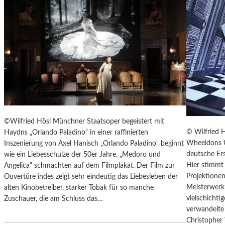
T
E
R
T
R
E
F
F
E
N
“
©Wilfried Hösl Münchner Staatsoper begeistert mit
D
© Wilfried 
Haydns „Orlando Paladino“ in einer raffinierten
E
Wheeldons C
Inszenierung von Axel Hanisch „Orlando Paladino“ beginnt
R
deutsche Ers
wie ein Liebesschulze der 50er Jahre. „Medoro und
B
Hier stimmt 
Angelica“ schmachten auf dem Filmplakat. Der Film zur
E
Projektionen
Ouvertüre indes zeigt sehr eindeutig das Liebesleben der
R
Meisterwerk 
alten Kinobetreiber, starker Tobak für so manche
L
vielschicht
Zuschauer, die am Schluss das…
I
verwandelte 
N
Christopher
E