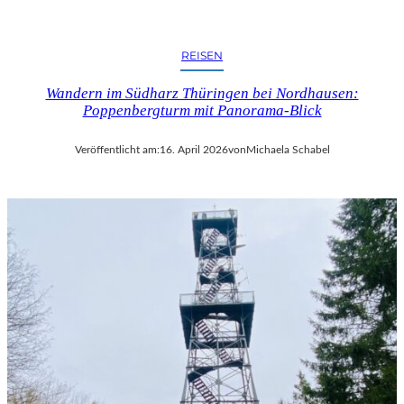
S
S
E
REISEN
M
I
Wandern im Südharz Thüringen bei Nordhausen:
T
Poppenbergturm mit Panorama-Blick
T
E
Veröffentlicht am:
16. April 2026
von
Michaela Schabel
L
D
E
U
T
S
C
H
L
A
N
D
S