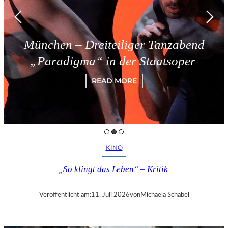
München – Dreiteiliger Tanzabend
„Paradigma“ in der Staatsoper
READ MORE
KINO
„So klingt das Leben“ – Kritik
Veröffentlicht am:
11. Juli 2026
von
Michaela Schabel