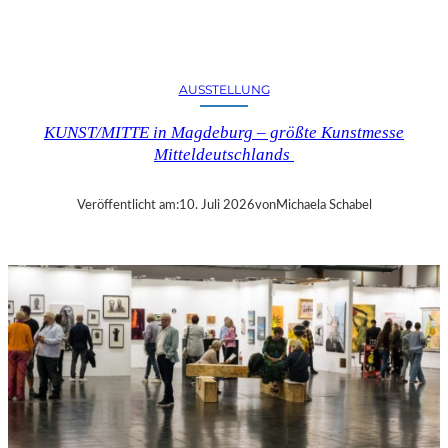
O
K
L
I
AUSSTELLUNG
N
G
KUNST/MITTE in Magdeburg – größte Kunstmesse
T
Mitteldeutschlands
D
A
S
Veröffentlicht am:
10. Juli 2026
von
Michaela Schabel
L
E
B
E
N
“
–
K
R
I
T