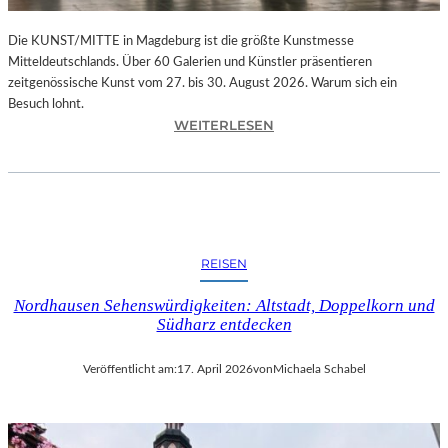
I
K
Die KUNST/MITTE in Magdeburg ist die größte Kunstmesse
Mitteldeutschlands. Über 60 Galerien und Künstler präsentieren
zeitgenössische Kunst vom 27. bis 30. August 2026. Warum sich ein
Besuch lohnt.
:
WEITERLESEN
K
U
N
S
T
/
REISEN
M
I
Nordhausen Sehenswürdigkeiten: Altstadt, Doppelkorn und
T
Südharz entdecken
T
E
Veröffentlicht am:
17. April 2026
von
Michaela Schabel
I
N
M
A