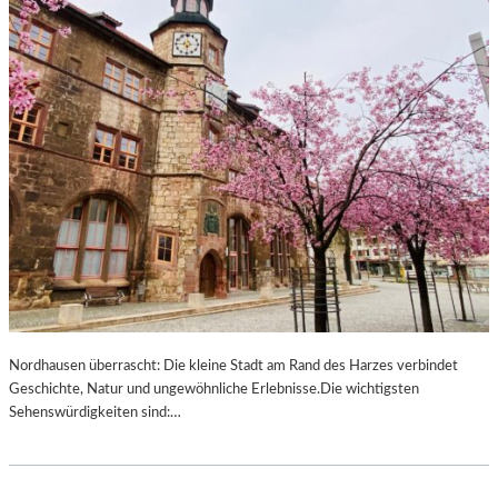
G
D
E
B
U
R
G
–
G
R
Ö
SS
T
E
K
U
Nordhausen überrascht: Die kleine Stadt am Rand des Harzes verbindet
N
Geschichte, Natur und ungewöhnliche Erlebnisse.Die wichtigsten
S
Sehenswürdigkeiten sind:…
T
M
E