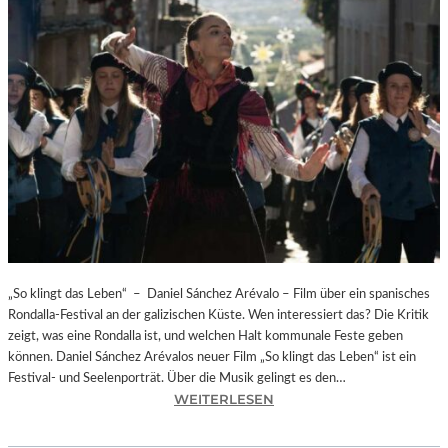
„So klingt das Leben“ – Daniel Sánchez Arévalo – Film über ein spanisches
Rondalla-Festival an der galizischen Küste. Wen interessiert das? Die Kritik
zeigt, was eine Rondalla ist, und welchen Halt kommunale Feste geben
können. Daniel Sánchez Arévalos neuer Film „So klingt das Leben“ ist ein
Festival- und Seelenporträt. Über die Musik gelingt es den…
:
WEITERLESEN
„
S