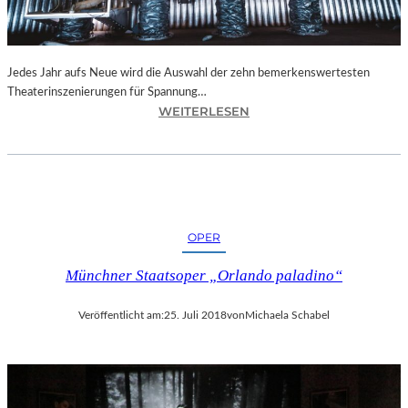
N
I
C
H
Jedes Jahr aufs Neue wird die Auswahl der zehn bemerkenswertesten
T
Theaterinszenierungen für Spannung…
W
:
WEITERLESEN
E
B
R
E
D
R
E
L
N
I
“
N
OPER
–
„
Münchner Staatsoper „Orlando paladino“
6
2
Veröffentlicht am:
25. Juli 2018
von
Michaela Schabel
.
T
H
E
A