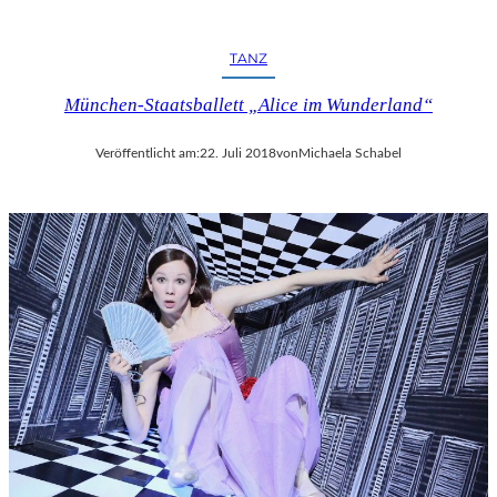
R
F
E
TANZ
S
T
München-Staatsballett „Alice im Wunderland“
S
P
Veröffentlicht am:
22. Juli 2018
von
Michaela Schabel
I
E
L
E