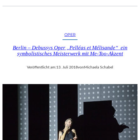
OPER
Berlin – Debussys Oper „Pelléas et Mélisande“ ein
symbolistisches Meisterwerk mit Me-Too-Akzent
Veröffentlicht am:
13. Juli 2018
von
Michaela Schabel