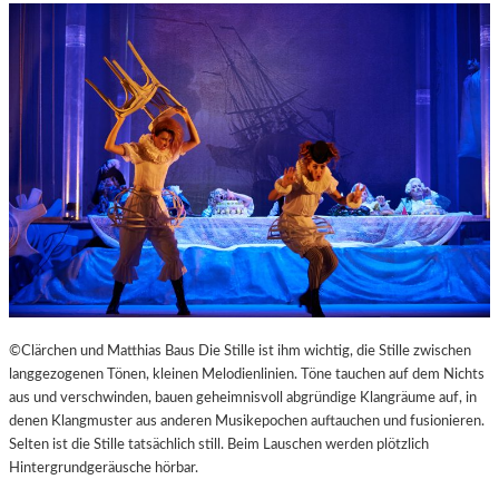
©Clärchen und Matthias Baus Die Stille ist ihm wichtig, die Stille zwischen
langgezogenen Tönen, kleinen Melodienlinien. Töne tauchen auf dem Nichts
aus und verschwinden, bauen geheimnisvoll abgründige Klangräume auf, in
denen Klangmuster aus anderen Musikepochen auftauchen und fusionieren.
Selten ist die Stille tatsächlich still. Beim Lauschen werden plötzlich
Hintergrundgeräusche hörbar.