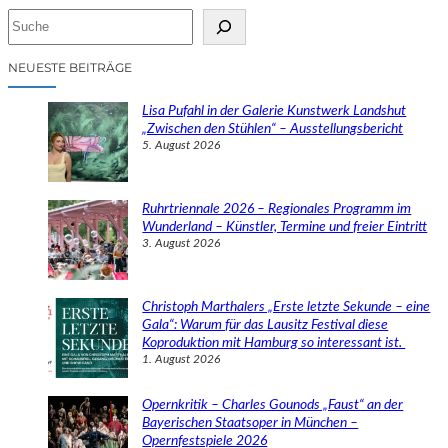
S
u
c
NEUESTE BEITRÄGE
h
e
Lisa Pufahl in der Galerie Kunstwerk Landshut
n
„Zwischen den Stühlen“ – Ausstellungsbericht
5. August 2026
Ruhrtriennale 2026 – Regionales Programm im
Wunderland – Künstler, Termine und freier Eintritt
3. August 2026
Christoph Marthalers „Erste letzte Sekunde – eine
Gala“: Warum für das Lausitz Festival diese
Koproduktion mit Hamburg so interessant ist.
1. August 2026
Opernkritik – Charles Gounods „Faust“ an der
Bayerischen Staatsoper in München –
Opernfestspiele 2026