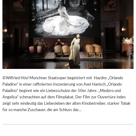
T
E
R
T
R
E
F
F
E
N
“
D
©Wilfried Hösl Münchner Staatsoper begeistert mit Haydns „Orlando
E
Paladino“ in einer raffinierten Inszenierung von Axel Hanisch „Orlando
R
Paladino“ beginnt wie ein Liebesschulze der 50er Jahre. „Medoro und
B
Angelica“ schmachten auf dem Filmplakat. Der Film zur Ouvertüre indes
E
zeigt sehr eindeutig das Liebesleben der alten Kinobetreiber, starker Tobak
R
für so manche Zuschauer, die am Schluss das…
L
I
N
E