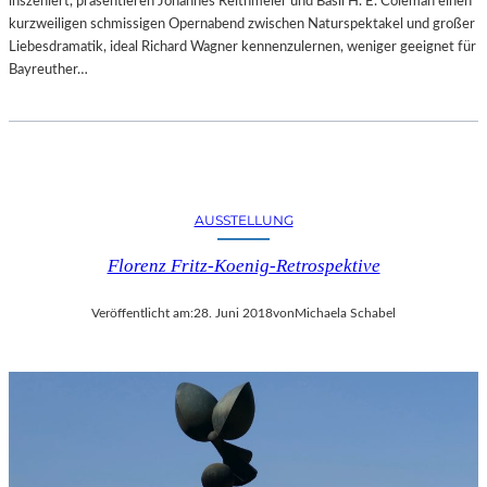
inszeniert, präsentieren Johannes Reithmeier und Basil H. E. Coleman einen
kurzweiligen schmissigen Opernabend zwischen Naturspektakel und großer
Liebesdramatik, ideal Richard Wagner kennenzulernen, weniger geeignet für
Bayreuther…
AUSSTELLUNG
Florenz Fritz-Koenig-Retrospektive
Veröffentlicht am:
28. Juni 2018
von
Michaela Schabel