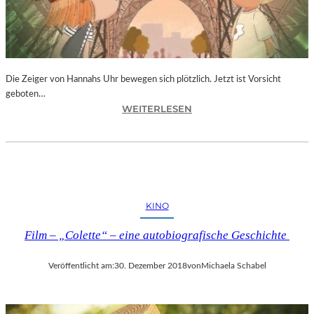
T
I
V
A
L
F
Die Zeiger von Hannahs Uhr bewegen sich plötzlich. Jetzt ist Vorsicht
E
geboten…
I
:
WEITERLESEN
E
S
R
.
T
J
4
.
0
K
-
I
KINO
J
N
Ä
G
Film – „Colette“ – eine autobiografische Geschichte
H
„
R
D
I
Veröffentlicht am:
30. Dezember 2018
von
Michaela Schabel
I
G
E
E
Z
S