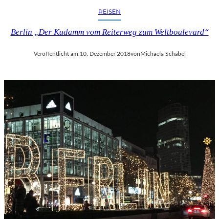
REISEN
Berlin „Der Kudamm vom Reiterweg zum Weltboulevard“
Veröffentlicht am:
10. Dezember 2018
von
Michaela Schabel