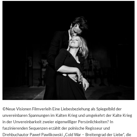
©Neue Visionen Filmverleih Eine Liebesbeziehung als Spiegelbild der
unvereinbaren Spannungen im Kalten Krieg und umgekehrt der Kalte Krieg
in der Unvereinbarkeit zweier eigenwilliger Persönlichkeiten? In
faszinierenden Sequenzen erzählt der polnische Regisseur und
Drehbuchautor Paweł Pawlikowski „Cold War – Breitengrad der Liebe“, die