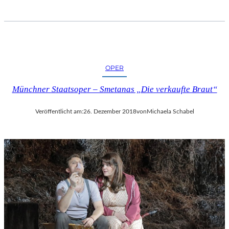
I
F
F
E
L
T
OPER
U
R
Münchner Staatsoper – Smetanas „Die verkaufte Braut“
M
“
Veröffentlicht am:
26. Dezember 2018
von
Michaela Schabel