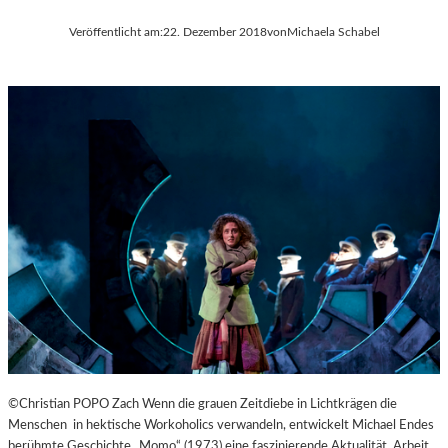
Veröffentlicht am:
22. Dezember 2018
von
Michaela Schabel
©Christian POPO Zach Wenn die grauen Zeitdiebe in Lichtkrägen die
Menschen in hektische Workoholics verwandeln, entwickelt Michael Endes
berühmte Geschichte „Momo“ (1973) eine faszinierende Aktualität. Arbeit