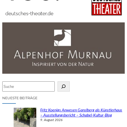
S
u
c
NEUESTE BEITRÄGE
h
e
Fritz Koenigs Anwesen Ganslberg als Künstlerhaus
n
– Ausstellungsbericht – Schabel-Kultur-Blog
9. August 2026