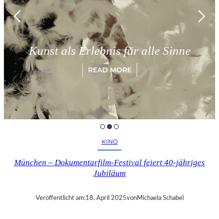
Kunst als Erlebnis für alle Sinne
READ MORE
KINO
München – Dokumentarfilm-Festival feiert 40-jähriges
Jubiläum
Veröffentlicht am:
18. April 2025
von
Michaela Schabel