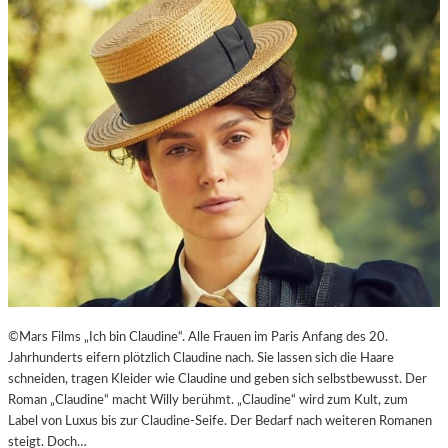
E
J
I
U
T
B
-
I
A
L
G
Ä
E
U
N
M
T
E
N
–
J
A
G
D
U
©Mars Films „Ich bin Claudine“. Alle Frauen im Paris Anfang des 20.
M
Jahrhunderts eifern plötzlich Claudine nach. Sie lassen sich die Haare
D
schneiden, tragen Kleider wie Claudine und geben sich selbstbewusst. Der
E
Roman „Claudine“ macht Willy berühmt. „Claudine“ wird zum Kult, zum
N
Label von Luxus bis zur Claudine-Seife. Der Bedarf nach weiteren Romanen
E
steigt. Doch…