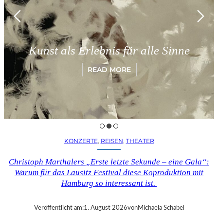
München
als Erlebnis für alle Sinne
„Parad
READ MORE
KONZERTE
, 
REISEN
, 
THEATER
Christoph Marthalers „Erste letzte Sekunde – eine Gala“:
Warum für das Lausitz Festival diese Koproduktion mit
Hamburg so interessant ist.
Veröffentlicht am:
1. August 2026
von
Michaela Schabel