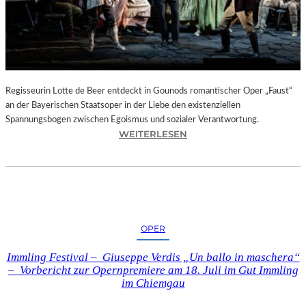
T
E
L
E
T
Z
T
Regisseurin Lotte de Beer entdeckt in Gounods romantischer Oper „Faust“
E
an der Bayerischen Staatsoper in der Liebe den existenziellen
S
Spannungsbogen zwischen Egoismus und sozialer Verantwortung.
E
:
WEITERLESEN
K
O
U
P
N
E
D
R
E
N
–
K
OPER
E
R
I
I
Immling Festival – Giuseppe Verdis „Un ballo in maschera“
N
T
– Vorbericht zur Opernpremiere am 18. Juli im Gut Immling
E
I
im Chiemgau
G
K
A
–