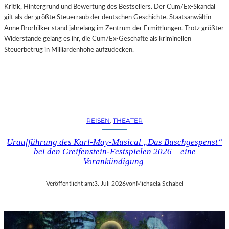
Kritik, Hintergrund und Bewertung des Bestsellers. Der Cum/Ex-Skandal
gilt als der größte Steuerraub der deutschen Geschichte. Staatsanwältin
Anne Brorhilker stand jahrelang im Zentrum der Ermittlungen. Trotz größter
Widerstände gelang es ihr, die Cum/Ex-Geschäfte als kriminellen
Steuerbetrug in Milliardenhöhe aufzudecken.
REISEN
, 
THEATER
Uraufführung des Karl-May-Musical „Das Buschgespenst“
bei den Greifenstein-Festspielen 2026 – eine
Vorankündigung
Veröffentlicht am:
3. Juli 2026
von
Michaela Schabel