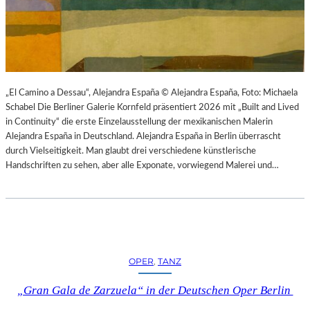
K
S
T
O
I
P
O
E
N
R
M
I
I
N
„El Camino a Dessau“, Alejandra España © Alejandra España, Foto: Michaela
T
M
Schabel Die Berliner Galerie Kornfeld präsentiert 2026 mit „Built and Lived
H
Ü
in Continuity“ die erste Einzelausstellung der mexikanischen Malerin
A
N
Alejandra España in Deutschland. Alejandra España in Berlin überrascht
M
C
durch Vielseitigkeit. Man glaubt drei verschiedene künstlerische
B
H
Handschriften zu sehen, aber alle Exponate, vorwiegend Malerei und…
U
E
R
N
G
–
S
O
O
P
I
E
OPER
, 
TANZ
N
R
T
N
„Gran Gala de Zarzuela“ in der Deutschen Oper Berlin
E
F
R
E