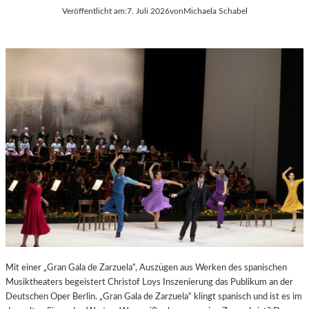
Veröffentlicht am:
7. Juli 2026
von
Michaela Schabel
E
S
S
T
S
S
A
P
N
I
T
E
I
L
S
E
T
2
.
0
2
6
Mit einer „Gran Gala de Zarzuela“, Auszügen aus Werken des spanischen
Musiktheaters begeistert Christof Loys Inszenierung das Publikum an der
Deutschen Oper Berlin. „Gran Gala de Zarzuela“ klingt spanisch und ist es im