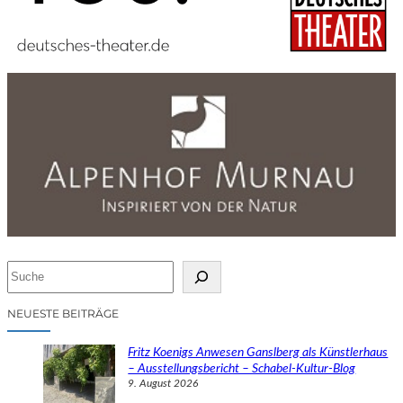
S
u
c
NEUESTE BEITRÄGE
h
e
Fritz Koenigs Anwesen Ganslberg als Künstlerhaus
n
– Ausstellungsbericht – Schabel-Kultur-Blog
9. August 2026