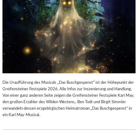
Die Uraufführung des Musicals „Das Buschgespenst“ ist der Höhepunkt der
Greifensteiner Festspiele 2026. Alle Infos zur Inszenierung und Handlung.
Von einer ganz anderen Seite zeigen die Greifensteiner Festspiele Karl May,
den großen Erzähler des Wilden Westens,. Ben Todt und Birgit Simmler
verwandeln dessen erzgebirgischen Heimatroman „Das Buschgespenst“ in
ein Karl May-Musical.