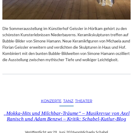
Die Sommerausstellung im Künstlerhof Geissler in Hörlkam gehört zu den
schönsten Kunsterlebnissen Niederbayerns. Keramikskulpturen treffen auf
Bubble-Bilder von Simone Hamann. Neue Keramikfiguren von Michaela aund
Florian Geissler erweitern und verdichten die Skulpturen in Haus und Hof.
Kombiniert mit den bunten Bubble-Bildwelten von Simone Hamann oszilliert
die Ausstellung zwischen mythischer Tiefe und wolkiger Leichtigkeit.
KONZERTE
, 
TANZ
, 
THEATER
„Mokka-Hits und Milchbar-Träume“ – Musikrevue von Axel
Ranisch und Adam Benzwi – Kritik: Schabel-Kutlur-Blog
Veröffentlicht am:
29. Juni 2026
von
Michaela Schabel