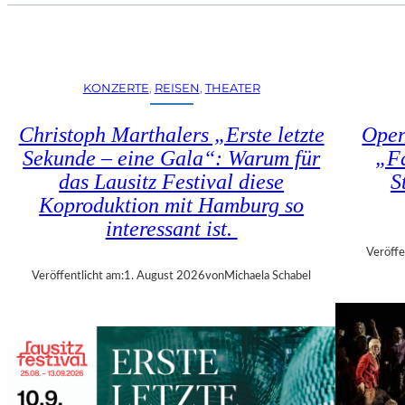
U
E
H
N
R
S
T
T
R
KONZERTE
, 
REISEN
, 
THEATER
Ü
I
H
E
Christoph Marthalers „Erste letzte
Oper
L
N
E
Sekunde – eine Gala“: Warum für
„Fa
N
N
das Lausitz Festival diese
S
A
“
L
Koproduktion mit Hamburg so
–
E
interessant ist.
A
2
U
Veröffe
0
S
Veröffentlicht am:
1. August 2026
von
Michaela Schabel
2
S
6
T
–
E
R
L
E
L
G
U
I