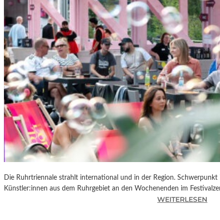
R
K
L
A
N
D
S
H
U
T
„
Z
W
I
S
C
Die Ruhrtriennale strahlt international und in der Region. Schwerpunkt
H
Künstler:innen aus dem Ruhrgebiet an den Wochenenden im Festivalze
E
:
WEITERLESEN
N
R
D