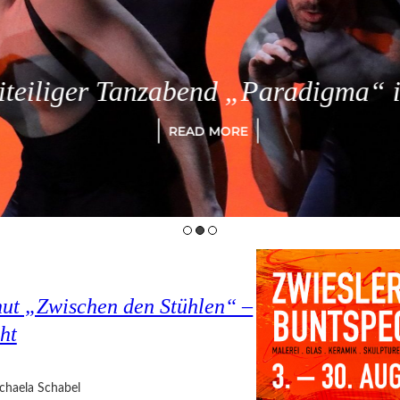
eiliger Tanzabend „Paradigma“ in
READ MORE
hut „Zwischen den Stühlen“ –
ht
chaela Schabel