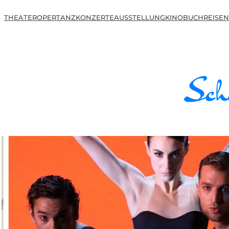
THEATER
OPER
TANZ
KONZERTE
AUSSTELLUNG
KINO
BUCH
REISEN