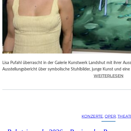
Lisa Pufahl überrascht in der Galerie Kunstwerk Landshut mit ihrer Auss
Ausstellungsbericht über symbolische Stuhlbilder, junge Kunst und eine 
:
WEITERLESEN
L
I
S
A
P
U
KONZERTE
, 
OPER
, 
THEAT
F
A