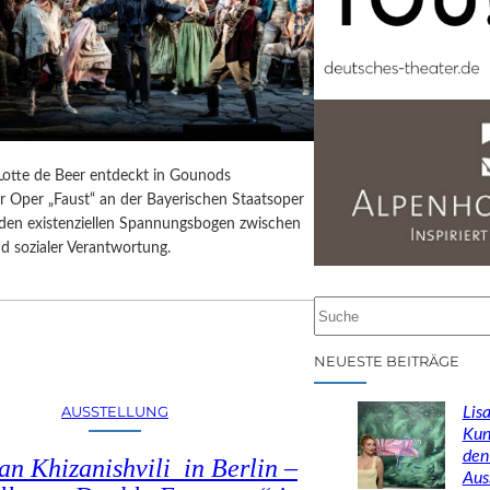
 Lotte de Beer entdeckt in Gounods
r Oper „Faust“ an der Bayerischen Staatsoper
e den existenziellen Spannungsbogen zwischen
d sozialer Verantwortung.
S
u
c
NEUESTE BEITRÄGE
h
e
AUSSTELLUNG
Lisa
n
Kun
den
n Khizanishvili in Berlin –
Aus