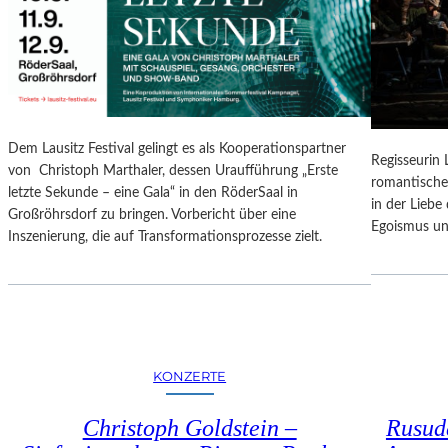
N
O
G
N
S
A
B
L
E
E
R
S
I
P
Dem Lausitz Festival gelingt es als Kooperationspartner
C
Regisseurin
R
von Christoph Marthaler, dessen Uraufführung „Erste
H
romantische
O
letzte Sekunde – eine Gala“ in den RöderSaal in
T
in der Lieb
G
Großröhrsdorf zu bringen. Vorbericht über eine
Egoismus un
R
Inszenierung, die auf Transformationsprozesse zielt.
A
M
M
I
M
W
KONZERTE
U
N
Christoph Goldstein –
Rusuda
D