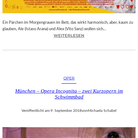
E
R
N
Ein Pärchen im Morgengrauen im Bett, das wirkt harmonisch, aber, kaum zu
A
glauben, Ale (Istaso Arana) und Alex (Vito Sanz) wollen sich…
T
:
WEITERLESEN
I
J
O
O
N
N
A
A
L
S
E
T
K
OPER
R
U
U
N
München – Opera Incognita – zwei Kurzopern im
E
S
Schwimmbad
B
T
A
M
Veröffentlicht am:
9. September 2018
von
Michaela Schabel
–
E
„
S
V
S
O
E