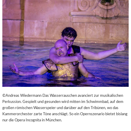
L
V
E
R
É
I
S
–
E
I
N
F
A
S
T
K
©Andreas Wiedermann Das Wasserrauschen avanciert zur musikalischen
L
Perkussion. Gespielt und gesunden wird mitten im Schwimmbad, auf dem
A
großen römischen Wasserspeier und darüber auf den Tribünen, wo das
S
Kammerorchester zarte Töne anschlägt. So ein Opernszenario bietet bislang
S
nur die Opera Incognita in München.
I
S