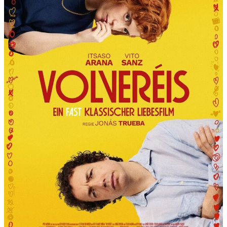
R
T
“
P
R
Ä
S
E
N
T
I
E
R
T
D
I
E
6
.
I
N
T