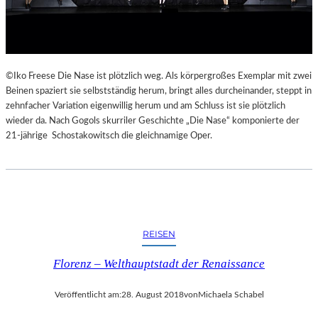
E
K
E
H
R
©Iko Freese Die Nase ist plötzlich weg. Als körpergroßes Exemplar mit zwei
T
Beinen spaziert sie selbstständig herum, bringt alles durcheinander, steppt in
zehnfacher Variation eigenwillig herum und am Schluss ist sie plötzlich
wieder da. Nach Gogols skurriler Geschichte „Die Nase“ komponierte der
21-jährige Schostakowitsch die gleichnamige Oper.
REISEN
Florenz – Welthauptstadt der Renaissance
Veröffentlicht am:
28. August 2018
von
Michaela Schabel