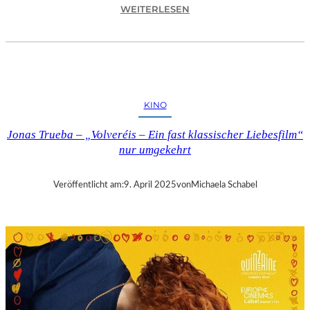
:
WEITERLESEN
A
S
C
H
A
F
KINO
F
E
Jonas Trueba – „Volveréis – Ein fast klassischer Liebesfilm“
N
nur umgekehrt
B
U
R
Veröffentlicht am:
9. April 2025
von
Michaela Schabel
G
–
„
M
A
I
N
A