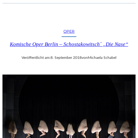
C
H
E
R
L
OPER
I
Komische Oper Berlin – Schostakowitsch´ „Die Nase“
E
B
E
Veröffentlicht am:
8. September 2018
von
Michaela Schabel
S
F
I
L
M
“
N
U
R
U
M
G