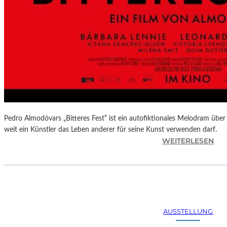
Pedro Almodóvars „Bitteres Fest“ ist ein autofiktionales Melodram über 
weit ein Künstler das Leben anderer für seine Kunst verwenden darf.
:
WEITERLESEN
„
B
I
T
T
E
AUSSTELLUNG
R