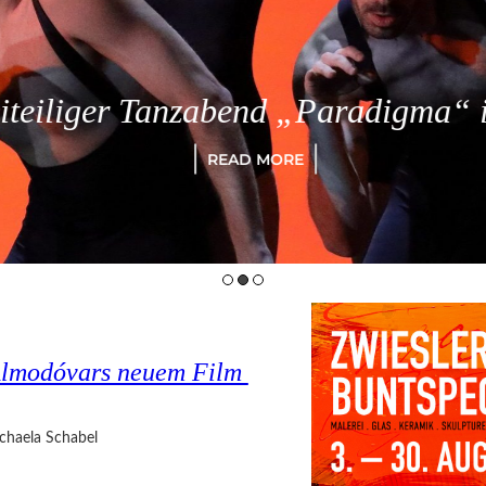
eiliger Tanzabend „Paradigma“ in
READ MORE
o Almodóvars neuem Film
chaela Schabel