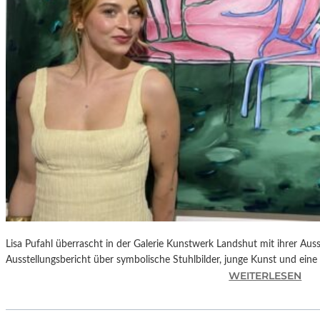
E
D
R
O
A
L
M
O
D
Ó
V
A
R
S
N
Lisa Pufahl überrascht in der Galerie Kunstwerk Landshut mit ihrer Auss
E
Ausstellungsbericht über symbolische Stuhlbilder, junge Kunst und eine 
U
:
WEITERLESEN
E
L
M
I
F