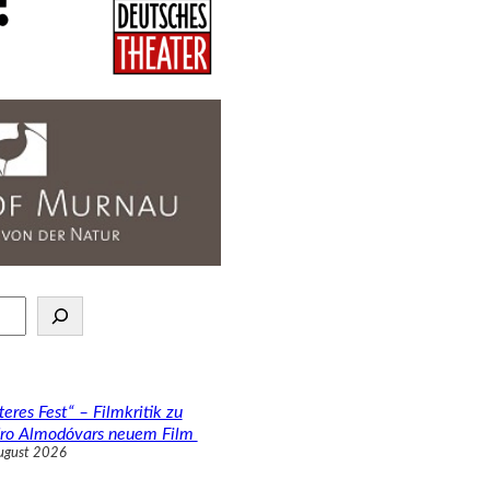
teres Fest“ – Filmkritik zu
ro Almodóvars neuem Film
ugust 2026