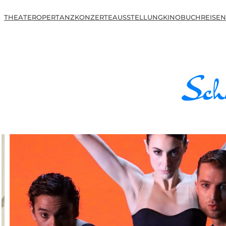
THEATER
OPER
TANZ
KONZERTE
AUSSTELLUNG
KINO
BUCH
REISEN