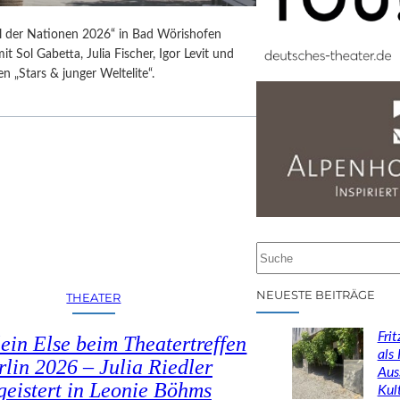
al der Nationen 2026“ in Bad Wörishofen
it Sol Gabetta, Julia Fischer, Igor Levit und
en „Stars & junger Weltelite“.
S
u
c
NEUESTE BEITRÄGE
THEATER
h
e
Fri
ein Else beim Theatertreffen
n
als
rlin 2026 – Julia Riedler
Aus
geistert in Leonie Böhms
Kul