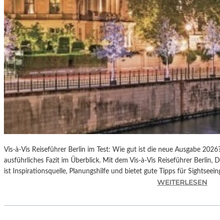
O
S
T
I
N
F
I
N
I
T
Y
“
I
N
Vis-à-Vis Reiseführer Berlin im Test: Wie gut ist die neue Ausgabe 202
D
ausführliches Fazit im Überblick. Mit dem Vis-à-Vis Reiseführer Berlin, 
E
ist Inspirationsquelle, Planungshilfe und bietet gute Tipps für Sightseeing
R
:
WEITERLESEN
B
M
E
I
T
T
O