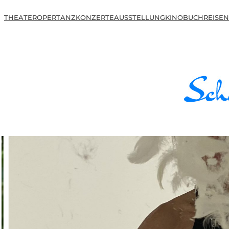
THEATER
OPER
TANZ
KONZERTE
AUSSTELLUNG
KINO
BUCH
REISEN