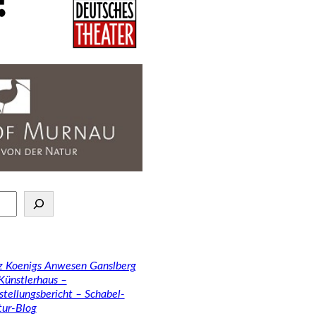
tz Koenigs Anwesen Ganslberg
 Künstlerhaus –
stellungsbericht – Schabel-
tur-Blog