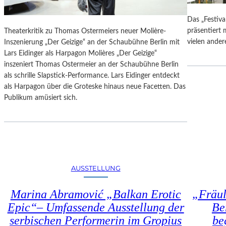
B
E
E
N
Das „Festiv
R
U
präsentiert m
Theaterkritik zu Thomas Ostermeiers neuer Molière-
L
N
vielen ander
Inszenierung „Der Geizige“ an der Schaubühne Berlin mit
I
G
Lars Eidinger als Harpagon Molières „Der Geizige“
N
E
inszeniert Thomas Ostermeier an der Schaubühne Berlin
E
W
als schrille Slapstick-Performance. Lars Eidinger entdeckt
N
Ö
als Harpagon über die Groteske hinaus neue Facetten. Das
T
H
Publikum amüsiert sich.
D
N
E
L
C
I
K
C
E
H
N
S
–
AUSSTELLUNG
T
W
E
A
Marina Abramović „Balkan Erotic
„Fräul
N
S
Epic“– Umfassende Ausstellung der
Be
K
B
U
serbischen Performerin im Gropius
be
I