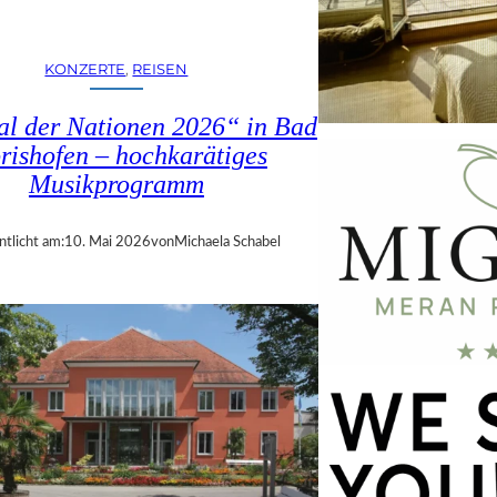
KONZERTE
, 
REISEN
al der Nationen 2026“ in Bad
rishofen – hochkarätiges
Musikprogramm
ntlicht am:
10. Mai 2026
von
Michaela Schabel