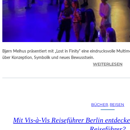
Bjørn Melhus präsentiert mit „Lost in Finity“ eine eindrucksvolle Multime
über Konzeption, Symbolik und neues Bewusstsein.
:
WEITERLESEN
D
I
E
A
U
S
BÜCHER
, 
REISEN
S
T
Mit Vis-à-Vis Reiseführer Berlin entdecke
E
L
Reiseführer?