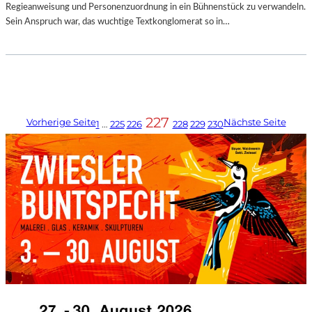
Regieanweisung und Personenzuordnung in ein Bühnenstück zu verwandeln.
Sein Anspruch war, das wuchtige Textkonglomerat so in…
227
Vorherige Seite
Nächste Seite
1
…
225
226
228
229
230