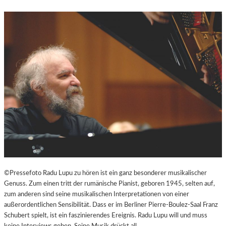
N
D
U
N
T
E
R
H
A
L
T
S
A
M
I
N
S
©Pressefoto Radu Lupu zu hören ist ein ganz besonderer musikalischer
Z
Genuss. Zum einen tritt der rumänische Pianist, geboren 1945, selten auf,
E
zum anderen sind seine musikalischen Interpretationen von einer
N
außerordentlichen Sensibilität. Dass er im Berliner Pierre-Boulez-Saal Franz
I
Schubert spielt, ist ein faszinierendes Ereignis. Radu Lupu will und muss
E
keine Interviews geben. Seine Musik drückt all…