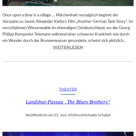
I
E
A
Once upon a time in a village … Märchenhaft nostalgisch beginnt der
U
Vorspann zu Jannis Alexander Kiefers Film „Another German Tank Story“. Im
S
verschlafenen Wiesenwalde im ehemaligen Ostdeutschland, wo der Georg
F
Philipp Komponist Telemann während einer schweren Krankheit wie durch
L
ein Wunder durch das Brunnenwasser gesundete, scheint sich plötzlich…
:
Ü
WEITERLESEN
J
G
A
E
N
D
N
E
I
S
S
H
THEATER
A
E
L
R
Landshut-Passau „The Blues Brothers“
E
R
X
N
Veröffentlicht am:
23. Juni 2018
von
Michaela Schabel
A
B
N
R
D
O