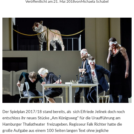
Veröffentlicht am:
21. Mai 2018
von
Michaela Schabel
Der Spielplan 2017/18 stand bereits, als sich Elfriede Jelinek doch noch
entschloss ihr neues Stücke „Am Königsweg“ für die Uraufführung am
Hamburger Thaliatheater freizugeben. Regisseur Falk Richter hatte die
große Aufgabe aus einem 100 Seiten langen Text ohne jegliche