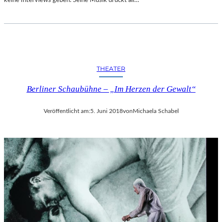
R
T
A
N
D
E
THEATER
R
S
Berliner Schaubühne – „Im Herzen der Gewalt“
T
A
A
Veröffentlicht am:
5. Juni 2018
von
Michaela Schabel
T
S
O
P
E
R