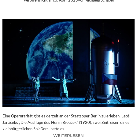
Veröffentlicht am:
6. April 2025
von
Michaela Schabel
Eine Opernrarität gibt es derzeit an der Staatsoper Berlin zu erleben. Leoš
Janáčeks „Die Ausflüge des Herrn Brouček“ (1920), zwei Zeitreisen eines
kleinbürgerlichen Spießers, hatte es…
:
WEITERLESEN