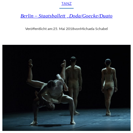
TANZ
Berlin – Staatsballett „Doda/Goecke/Duato
Veröffentlicht am:
25. Mai 2018
von
Michaela Schabel