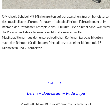
G
E
S
©Michaela Schabel Mit Minikonzerten auf europäischen Spuren begeisterte
P
das musikalische „Europa-Programm“ die diesjährigen Fahrradkonzerte im
R
Rahmen der Potsdamer Festspiele das Publikum. Wer einmal dabei war, wird
O
die Potsdamer Fahrradkonzerte nicht mehr missen wollen.
C
Musiktraditionen aus den unterschiedlichen Regionen Europas bildeten
H
auch den Rahmen für die beiden Fahrradkonzerte, einer kleinen mit 15
E
Kilometern und 9 Konzerten…
N
I
N
S
P
I
R
KONZERTE
I
E
Berlin – Boulezsaal – Radu Lupu
R
T
Veröffentlicht am:
13. Juni 2018
von
Michaela Schabel
U