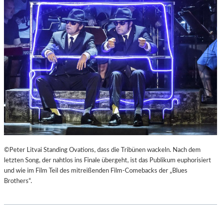
E
U
R
Č
K
E
I
K
E
“
F
A
E
L
R
S
„
R
A
E
N
I
O
S
T
E
H
Z
E
U
©Peter Litvai Standing Ovations, dass die Tribünen wackeln. Nach dem
R
M
letzten Song, der nahtlos ins Finale übergeht, ist das Publikum euphorisiert
G
M
und wie im Film Teil des mitreißenden Film-Comebacks der „Blues
E
O
Brothers“.
R
N
M
D
A
U
N
N