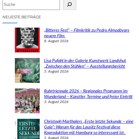
S
u
c
NEUESTE BEITRÄGE
h
e
„Bitteres Fest“ – Filmkritik zu Pedro Almodóvars
n
neuem Film
8. August 2026
Lisa Pufahl in der Galerie Kunstwerk Landshut
„Zwischen den Stühlen“ – Ausstellungsbericht
5. August 2026
Ruhrtriennale 2026 – Regionales Programm im
Wunderland – Künstler, Termine und freier Eintritt
3. August 2026
Christoph Marthalers „Erste letzte Sekunde – eine
Gala“: Warum für das Lausitz Festival diese
Koproduktion mit Hamburg so interessant ist.
1. August 2026