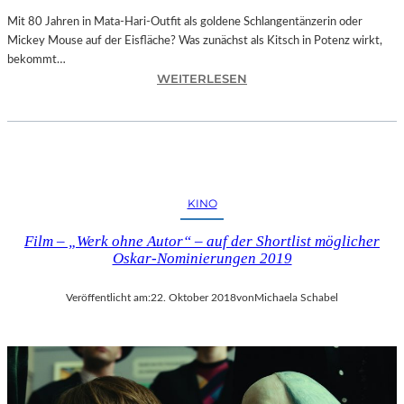
E
N
Mit 80 Jahren in Mata-Hari-Outfit als goldene Schlangentänzerin oder
H
Mickey Mouse auf der Eisfläche? Was zunächst als Kitsch in Potenz wirkt,
E
bekommt…
:
I
WEITERLESEN
A
T
L
4
E
5
X
1
A
“
N
–
KINO
D
M
R
I
Film – „Werk ohne Autor“ – auf der Shortlist möglicher
A
T
Oskar-Nominierungen 2019
S
R
E
E
Veröffentlicht am:
22. Oktober 2018
von
Michaela Schabel
L
I
L
SS
S
E
E
N
I
D
N
I