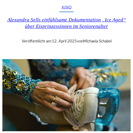
H
KINO
U
T
Alexandra Sells einfühlsame Dokumentation „Ice Aged“
–
über Eisprinzessinnen im Seniorenalter
R
A
Y
Veröffentlicht am:
12. April 2025
von
Michaela Schabel
B
R
A
D
B
U
R
Y
S
„
F
A
H
R