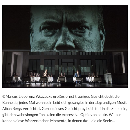
R
©Marcus Lieberenz Wozzecks großes ernst trauriges Gesicht deckt die
Bühne ab, jedes Mal wenn sein Leid sich gesanglos in der abgründigen Musik
Alban Bergs verdichtet. Genau dieses Gesicht prägt sich tief in die Seele ein,
gibt den wahnsinngen Tonskalen die expressive Optik von heute. Wir alle
kennen diese Wozzeckschen Momente, in denen das Leid die Seele…