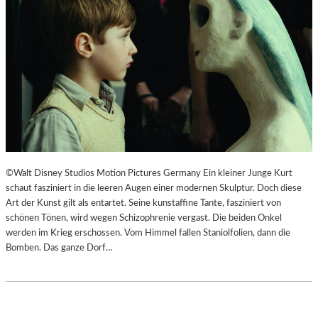
F
N
Ü
S
H
Z
L
E
S
N
A
I
M
E
E
R
D
T
O
I
K
M
©Walt Disney Studios Motion Pictures Germany Ein kleiner Junge Kurt
U
L
schaut fasziniert in die leeren Augen einer modernen Skulptur. Doch diese
M
A
Art der Kunst gilt als entartet. Seine kunstaffine Tante, fasziniert von
E
N
schönen Tönen, wird wegen Schizophrenie vergast. Die beiden Onkel
N
D
werden im Krieg erschossen. Vom Himmel fallen Staniolfolien, dann die
T
E
Bomben. Das ganze Dorf…
A
S
T
T
I
H
O
E
N
A