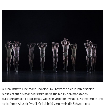
©Jubal Battisti Eine Mann und eine Frau bewegen sich in immer gleich,
reduziert auf ein paar ruckartige Bewegungen zu den monotonen,
durchdringenden Elektrobeats wie eine gefühlte Ewigkeit. Scheppernde und
schleifende Akustik (Musik Ori Lichtik) vermitteln die Schwere und