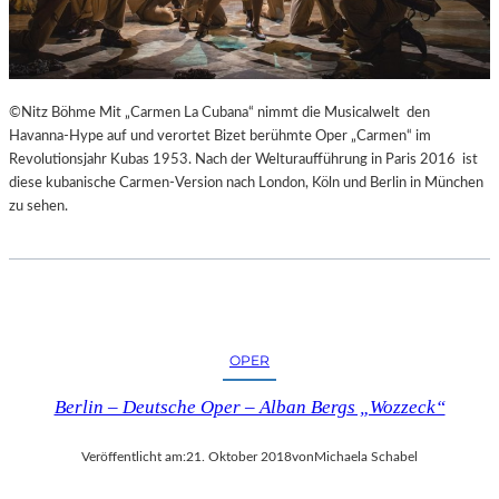
E
S
S
I
N
©Nitz Böhme Mit „Carmen La Cubana“ nimmt die Musicalwelt den
N
Havanna-Hype auf und verortet Bizet berühmte Oper „Carmen“ im
E
Revolutionsjahr Kubas 1953. Nach der Welturaufführung in Paris 2016 ist
N
diese kubanische Carmen-Version nach London, Köln und Berlin in München
I
zu sehen.
M
S
E
N
I
O
R
OPER
E
N
Berlin – Deutsche Oper – Alban Bergs „Wozzeck“
A
L
Veröffentlicht am:
21. Oktober 2018
von
Michaela Schabel
T
E