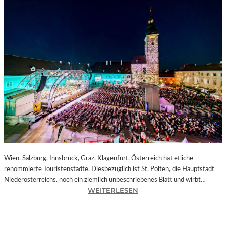
Wien, Salzburg, Innsbruck, Graz, Klagenfurt, Österreich hat etliche
renommierte Touristenstädte. Diesbezüglich ist St. Pölten, die Hauptstadt
Niederösterreichs. noch ein ziemlich unbeschriebenes Blatt und wirbt…
:
WEITERLESEN
Ö
S
T