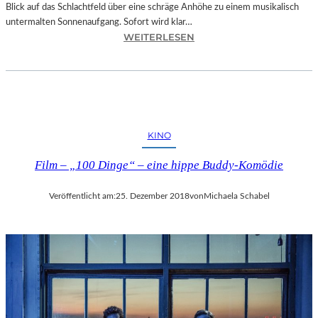
Blick auf das Schlachtfeld über eine schräge Anhöhe zu einem musikalisch
untermalten Sonnenaufgang. Sofort wird klar…
:
WEITERLESEN
S
A
L
Z
B
U
KINO
R
G
Film – „100 Dinge“ – eine hippe Buddy-Komödie
–
M
Veröffentlicht am:
25. Dezember 2018
von
Michaela Schabel
O
D
E
S
T
M
U
S