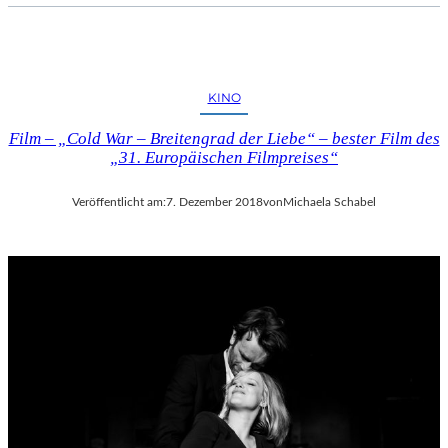
KINO
Film – „Cold War – Breitengrad der Liebe“ – bester Film des
„31. Europäischen Filmpreises“
Veröffentlicht am:
7. Dezember 2018
von
Michaela Schabel