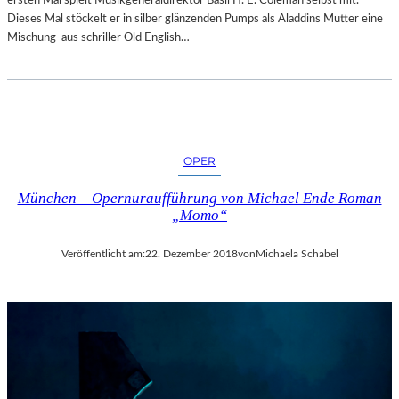
R
Dieses Mal stöckelt er in silber glänzenden Pumps als Aladdins Mutter eine
T
Mischung aus schriller Old English…
Z
U
R
E
R
Ö
F
OPER
F
N
München – Opernuraufführung von Michael Ende Roman
„Momo“
U
N
G
Veröffentlicht am:
22. Dezember 2018
von
Michaela Schabel
D
E
R
S
A
L
Z