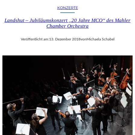
KONZERTE
Landshut – Jubiläumskonzert „20 Jahre MCO“ des Mahler
Chamber Orchestra
Veröffentlicht am:
13. Dezember 2018
von
Michaela Schabel