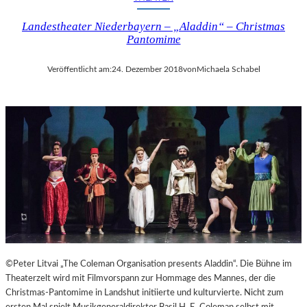
I
Landestheater Niederbayern – „Aladdin“ – Christmas
N
Pantomime
A
“
–
Veröffentlicht am:
24. Dezember 2018
von
Michaela Schabel
S
P
A
N
N
E
N
D
I
N
S
Z
E
©Peter Litvai „The Coleman Organisation presents Aladdin“. Die Bühne im
N
Theaterzelt wird mit Filmvorspann zur Hommage des Mannes, der die
I
Christmas-Pantomime in Landshut initiierte und kulturvierte. Nicht zum
E
ersten Mal spielt Musikgeneraldirektor Basil H. E. Coleman selbst mit.