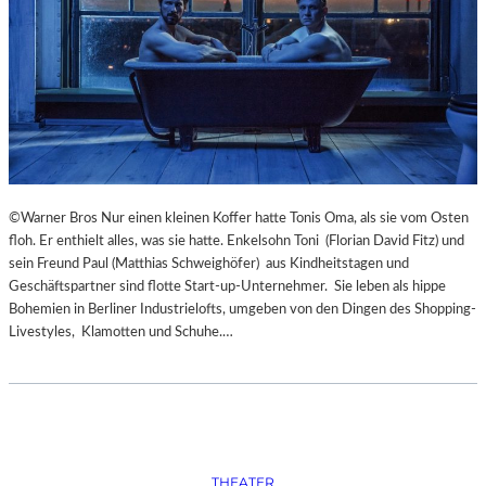
S
O
R
G
S
K
I
S
„
C
©Warner Bros Nur einen kleinen Koffer hatte Tonis Oma, als sie vom Osten
H
floh. Er enthielt alles, was sie hatte. Enkelsohn Toni (Florian David Fitz) und
O
sein Freund Paul (Matthias Schweighöfer) aus Kindheitstagen und
W
Geschäftspartner sind flotte Start-up-Unternehmer. Sie leben als hippe
A
Bohemien in Berliner Industrielofts, umgeben von den Dingen des Shopping-
N
Livestyles, Klamotten und Schuhe.…
S
C
H
T
S
C
H
THEATER