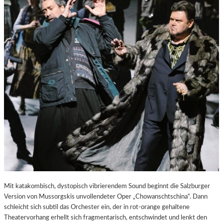
E
S
T
A
D
T
Z
U
M
E
N
T
D
E
C
K
E
N
Mit katakombisch, dystopisch vibrierendem Sound beginnt die Salzburger
Version von Mussorgskis unvollendeter Oper „Chowanschtschina“. Dann
schleicht sich subtil das Orchester ein, der in rot-orange gehaltene
Theatervorhang erhellt sich fragmentarisch, entschwindet und lenkt den