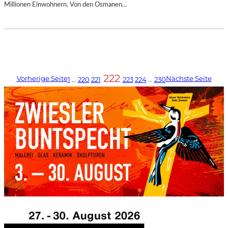
Millionen Einwohnern. Von den Osmanen…
222
Vorherige Seite
Nächste Seite
1
…
220
221
223
224
…
230