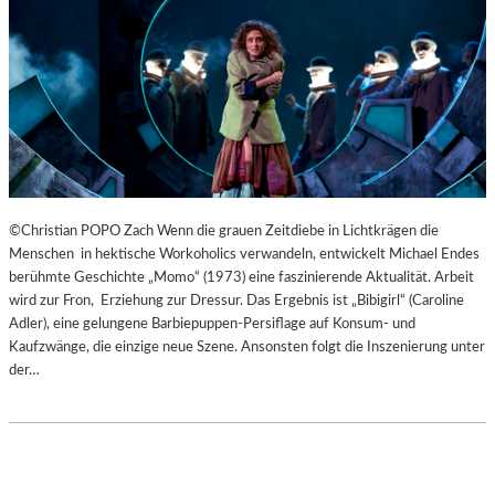
B
U
R
G
E
R
O
S
T
E
©Christian POPO Zach Wenn die grauen Zeitdiebe in Lichtkrägen die
R
Menschen in hektische Workoholics verwandeln, entwickelt Michael Endes
F
berühmte Geschichte „Momo“ (1973) eine faszinierende Aktualität. Arbeit
E
wird zur Fron, Erziehung zur Dressur. Das Ergebnis ist „Bibigirl“ (Caroline
S
Adler), eine gelungene Barbiepuppen-Persiflage auf Konsum- und
T
Kaufzwänge, die einzige neue Szene. Ansonsten folgt die Inszenierung unter
S
der…
P
I
E
L
E