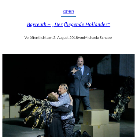
OPER
Bayreuth – „Der fliegende Holländer“
Veröffentlicht am:
2. August 2018
von
Michaela Schabel