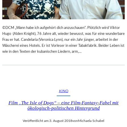
©DCM „Wann habe ich aufgehört dich anzuschauen“. Plötzlich wird Viktor
Hugo (Alden Knight), 76 Jahre alt, wieder bewusst, was für eine wunderbare
Frau er hat. Candelaria (Veronica Lynn), nur ein Jahr jünger, arbeitet in der
Wäscherei eines Hotels. Er ist Vorleser in einer Tabakfabrik. Beider Leben ist
wie in den Texten der kubanischen Liedern, arm,…
KINO
Film „The Isle of Dogs“ – eine Film-Fantasy-Fabel mit
ökologisch-politischen Hintergrund
Veröffentlicht am:
3. August 2018
von
Michaela Schabel