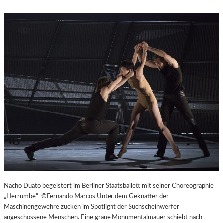
Nacho Duato begeistert im Berliner Staatsballett mit seiner Choreographie
„Herrumbe“ ©Fernando Marcos Unter dem Geknatter der
Maschinengewehre zucken im Spotlight der Suchscheinwerfer
angeschossene Menschen. Eine graue Monumentalmauer schiebt nach