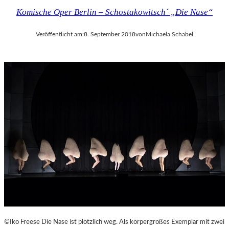
Komische Oper Berlin – Schostakowitsch´ „Die Nase“
Veröffentlicht am:
8. September 2018
von
Michaela Schabel
©Iko Freese Die Nase ist plötzlich weg. Als körpergroßes Exemplar mit zwei