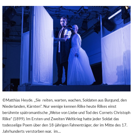
M
–
I
„
N
M
U
A
T
I
E
N
N
A
W
R
I
T
R
“
B
P
E
R
L
Ä
S
S
Ä
E
U
N
©Matthias Heyde. „Sie reiten, warten, wachen, Soldaten aus Burgund, den
L
T
Niederlanden, Kärnten“. Nur wenige kennen Rilke heute Rilkes einst
E
I
berühmte spätromantische „Weise von Liebe und Tod des Cornets Christoph
N
E
Rilke“ (1899). Im Ersten und Zweiten Weltkrieg hatte jeder Soldat das
T
R
todesselige Poem über den 18-jährigen Fahnenträger, der im Mitte des 17.
R
T
Jahrhunderts verstorben war, im…