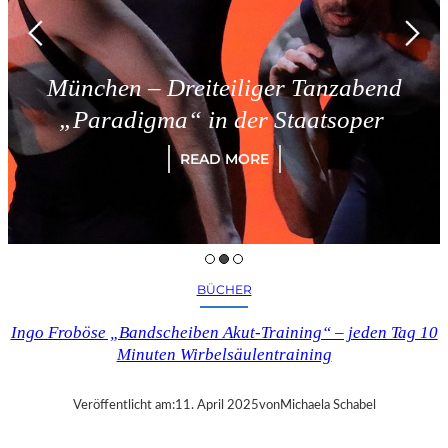
München – Dreiteiliger Tanzabend
„Paradigma“ in der Staatsoper
READ MORE
BÜCHER
Ingo Froböse „Bandscheiben Akut-Training“ – jeden Tag 10
Minuten Wirbelsäulentraining
Veröffentlicht am:
11. April 2025
von
Michaela Schabel