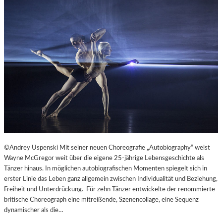
©Andrey Uspenski Mit seiner neuen Choreografie „Autobiography“ weist
Wayne McGregor weit über die eigene 25-jährige Lebensgeschichte als
Tänzer hinaus. In möglichen autobiografischen Momenten spiegelt sich in
erster Linie das Leben ganz allgemein zwischen Individualität und Beziehung,
Freiheit und Unterdrückung. Für zehn Tänzer entwickelte der renommierte
britische Choreograph eine mitreißende, Szenencollage, eine Sequenz
dynamischer als die…