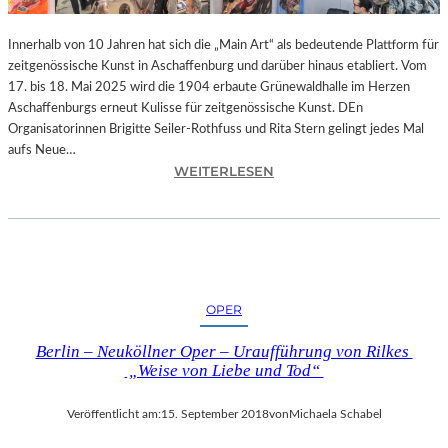
-
T
Innerhalb von 10 Jahren hat sich die „Main Art“ als bedeutende Plattform für
R
zeitgenössische Kunst in Aschaffenburg und darüber hinaus etabliert. Vom
A
17. bis 18. Mai 2025 wird die 1904 erbaute Grünewaldhalle im Herzen
I
Aschaffenburgs erneut Kulisse für zeitgenössische Kunst. DEn
N
Organisatorinnen Brigitte Seiler-Rothfuss und Rita Stern gelingt jedes Mal
I
aufs Neue…
N
:
WEITERLESEN
G
A
“
S
–
C
J
H
E
A
D
F
OPER
E
F
N
E
Berlin – Neuköllner Oper – Uraufführung von Rilkes
T
N
„Weise von Liebe und Tod“
A
B
G
U
Veröffentlicht am:
15. September 2018
von
Michaela Schabel
1
R
0
G