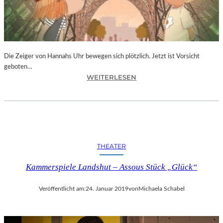
T
I
V
A
L
F
Die Zeiger von Hannahs Uhr bewegen sich plötzlich. Jetzt ist Vorsicht
E
geboten…
I
:
WEITERLESEN
E
S
R
.
T
J
4
.
0
K
-
I
THEATER
J
N
Ä
G
Kammerspiele Landshut – Assous Stück „Glück“
H
„
R
D
I
Veröffentlicht am:
24. Januar 2019
von
Michaela Schabel
I
G
E
E
Z
S