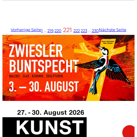
221
Vorherige Seite
Nächste Seite
1
…
219
220
222
223
…
230