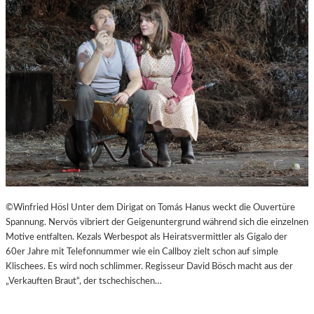
©Winfried Hösl Unter dem Dirigat on Tomás Hanus weckt die Ouvertüre
Spannung. Nervös vibriert der Geigenuntergrund während sich die einzelnen
Motive entfalten. Kezals Werbespot als Heiratsvermittler als Gigalo der
60er Jahre mit Telefonnummer wie ein Callboy zielt schon auf simple
Klischees. Es wird noch schlimmer. Regisseur David Bösch macht aus der
„Verkauften Braut“, der tschechischen…