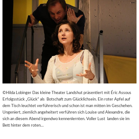
E
J
I
U
T
B
-
I
A
L
G
Ä
E
U
N
M
T
E
N
–
J
A
G
©Hilda Lobinger Das kleine Theater Landshut präsentiert mit Éric Assous
D
Erfolgsstück „Glück“ als Botschaft zum Glücklichsein. Ein roter Apfel auf
U
dem Tisch leuchtet verführerisch und schon ist man mitten im Geschehen.
M
Ungeniert, ziemlich angeheitert verführen sich Louise und Alexandre, die
D
sich an diesem Abend irgendwo kennenlernten. Voller Lust landen sie im
E
Bett hinter dem roten…
N
E