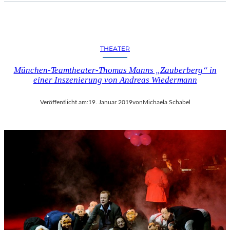
I
F
F
E
THEATER
L
T
München-Teamtheater-Thomas Manns „Zauberberg“ in
U
einer Inszenierung von Andreas Wiedermann
R
M
Veröffentlicht am:
19. Januar 2019
von
Michaela Schabel
“