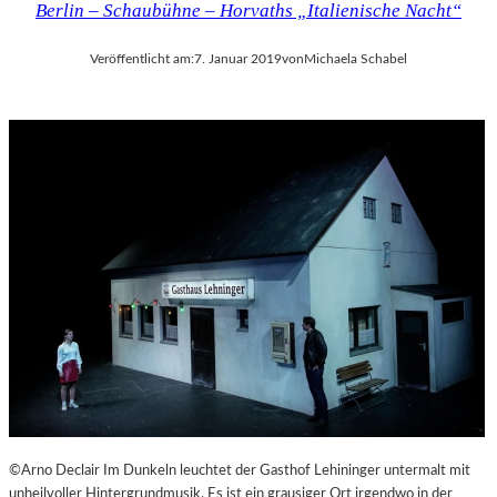
Berlin – Schaubühne – Horvaths „Italienische Nacht“
Veröffentlicht am:
7. Januar 2019
von
Michaela Schabel
©Arno Declair Im Dunkeln leuchtet der Gasthof Lehininger untermalt mit
unheilvoller Hintergrundmusik. Es ist ein grausiger Ort irgendwo in der