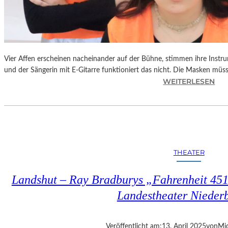
Vier Affen erscheinen nacheinander auf der Bühne, stimmen ihre Instr
und der Sängerin mit E-Gitarre funktioniert das nicht. Die Masken mü
:
WEITERLESEN
L
A
N
D
S
H
THEATER
U
T
Landshut – Ray Bradburys „Fahrenheit 451“
–
T
Landestheater Nieder
H
O
M
Veröffentlicht am:
13. April 2025
von
Mic