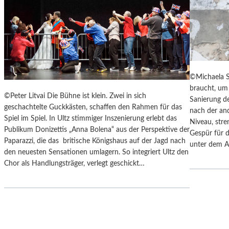
Y
“
S
I
„
N
F
D
A
E
H
N
R
L
©Michaela S
E
A
braucht, um 
N
N
©Peter Litvai Die Bühne ist klein. Zwei in sich
Sanierung de
H
D
geschachtelte Guckkästen, schaffen den Rahmen für das
nach der an
E
S
Spiel im Spiel. In Ultz stimmiger Inszenierung erlebt das
Niveau, stre
I
H
Publikum Donizettis „Anna Bolena“ aus der Perspektive der
Gespür für d
T
U
Paparazzi, die das britische Königshaus auf der Jagd nach
unter dem A
4
T
den neuesten Sensationen umlagern. So integriert Ultz den
5
E
Chor als Handlungsträger, verlegt geschickt…
1
R
“
K
–
A
M
M
I
M
T
E