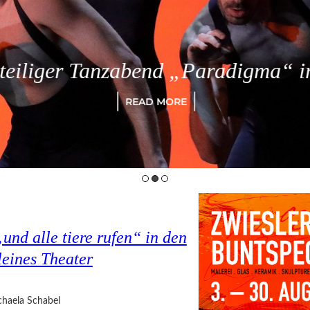
eiliger Tanzabend „Paradigma“ in
READ MORE
nd alle tiere rufen“ in den
eines Theater
haela Schabel