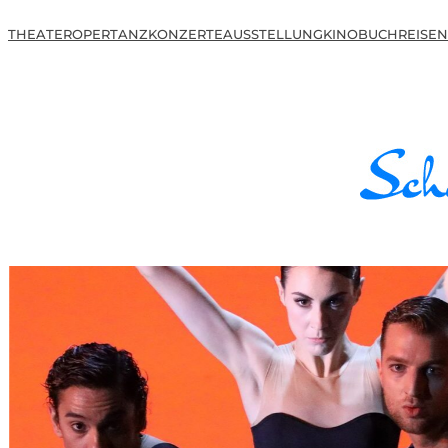
THEATER
OPER
TANZ
KONZERTE
AUSSTELLUNG
KINO
BUCH
REISEN