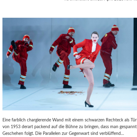
A
S
K
Ö
C
K
S
A
G
I
T
A
T
I
O
N
S
S
Eine farblich chargierende Wand mit einem schwarzen Rechteck als T
T
von 1953 derart packend auf die Bühne zu bringen, dass man gespannt 
Ü
Geschehen folgt. Die Parallelen zur Gegenwart sind verblüffend…