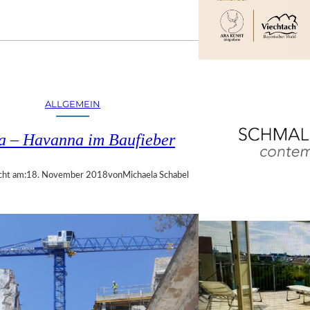
ALLGEMEIN
a – Havanna im Baufieber
cht am:
18. November 2018
von
Michaela Schabel