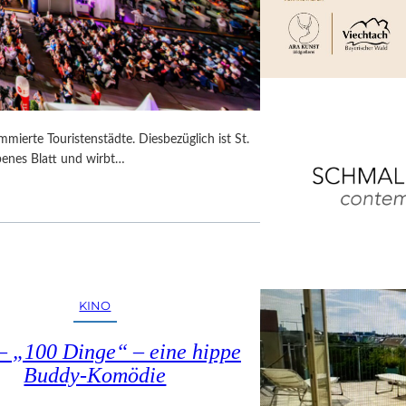
mmierte Touristenstädte. Diesbezüglich ist St.
benes Blatt und wirbt…
KINO
– „100 Dinge“ – eine hippe
Buddy-Komödie