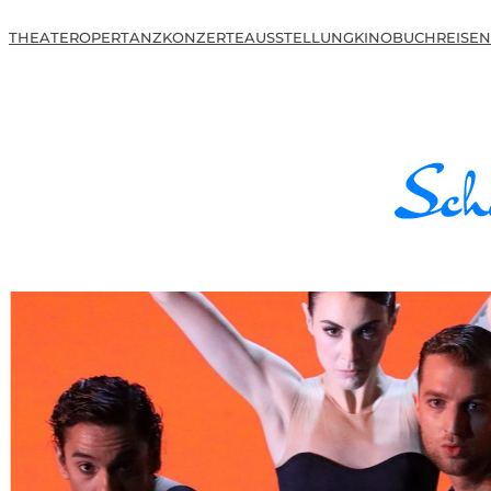
THEATER
OPER
TANZ
KONZERTE
AUSSTELLUNG
KINO
BUCH
REISEN