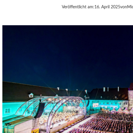
I
Veröffentlicht am:
16. April 2025
von
Mic
E
Z
E
I
T
-
A
G
E
N
T
E
N
–
J
A
G
D
U