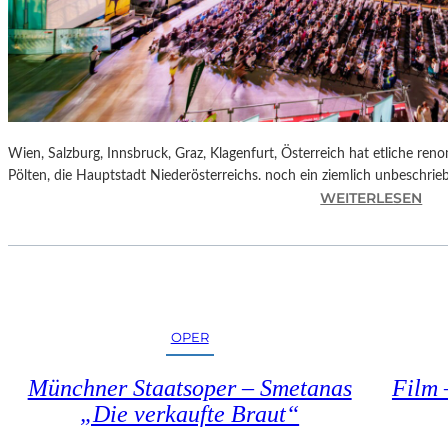
M
D
E
N
E
I
F
Wien, Salzburg, Innsbruck, Graz, Klagenfurt, Österreich hat etliche reno
F
Pölten, die Hauptstadt Niederösterreichs. noch ein ziemlich unbeschrie
E
:
WEITERLESEN
L
Ö
T
S
U
T
R
E
M
R
“
R
OPER
E
I
Münchner Staatsoper – Smetanas
Film 
C
„Die verkaufte Braut“
H
–