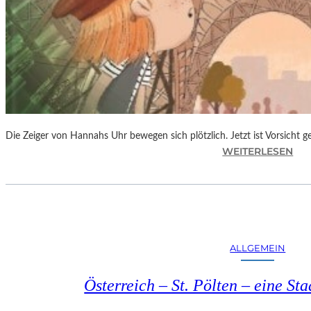
Die Zeiger von Hannahs Uhr bewegen sich plötzlich. Jetzt ist Vorsicht 
:
WEITERLESEN
S
.
J
.
K
I
ALLGEMEIN
N
G
Österreich – St. Pölten – eine S
„
D