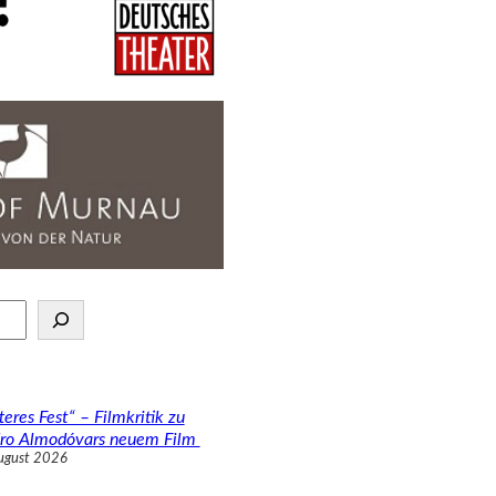
teres Fest“ – Filmkritik zu
ro Almodóvars neuem Film
ugust 2026