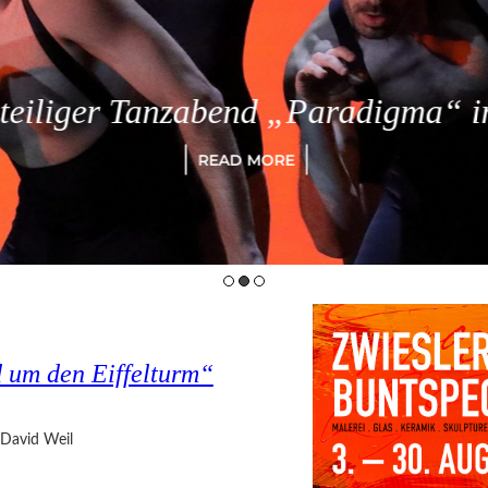
eiliger Tanzabend „Paradigma“ in
READ MORE
d um den Eiffelturm“
David Weil