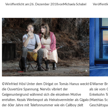
S
Veröffentlicht am:
26. Dezember 2018
von
Michaela Schabel
Veröffentli
T
.
P
Ö
L
T
E
N
–
E
I
N
E
S
T
©Winfried Hösl Unter dem Dirigat on Tomás Hanus weckt
©Warner Bro
A
die Ouvertüre Spannung. Nervös vibriert der
als sie vom O
D
Geigenuntergrund während sich die einzelnen Motive
Enkelsohn To
T
entfalten. Kezals Werbespot als Heiratsvermittler als Gigalo
(Matthias S
Z
der 60er Jahre mit Telefonnummer wie ein Callboy zielt
Geschäftspar