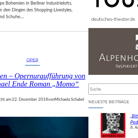
ppe Bohemien in Berliner Industrielofts,
 den Dingen des Shopping-Livestyles,
und Schuhe.…
OPER
n – Opernuraufführung von
hael Ende Roman „Momo“
S
u
cht am:
22. Dezember 2018
von
Michaela Schabel
c
NEUESTE BEITRÄGE
h
e
„Bit
n
Ped
8. A