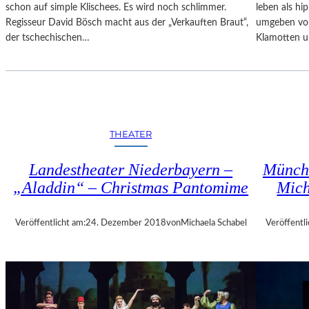
U
schon auf simple Klischees. Es wird noch schlimmer.
leben als hi
M
Regisseur David Bösch macht aus der „Verkauften Braut“,
umgeben von
E
der tschechischen…
Klamotten 
N
T
D
E
C
K
THEATER
E
N
Landestheater Niederbayern –
Münche
„Aladdin“ – Christmas Pantomime
Mic
Veröffentlicht am:
24. Dezember 2018
von
Michaela Schabel
Veröffentli