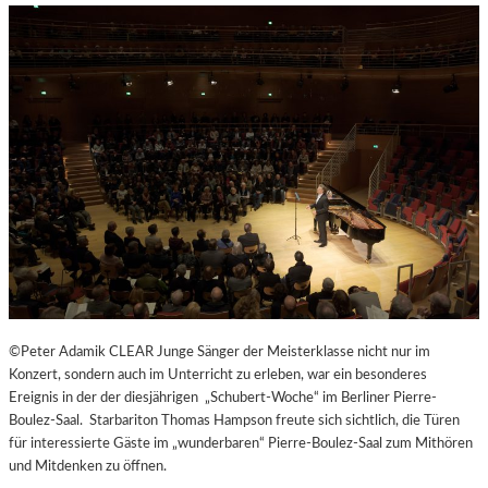
H
E
N
G
E
N
Ü
S
S
E
N
U
N
D
Y
©Peter Adamik CLEAR Junge Sänger der Meisterklasse nicht nur im
O
Konzert, sondern auch im Unterricht zu erleben, war ein besonderes
G
Ereignis in der der diesjährigen „Schubert-Woche“ im Berliner Pierre-
A
Boulez-Saal. Starbariton Thomas Hampson freute sich sichtlich, die Türen
I
für interessierte Gäste im „wunderbaren“ Pierre-Boulez-Saal zum Mithören
N
und Mitdenken zu öffnen.
D