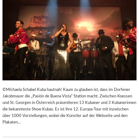
R
R
E
I
C
H
S
,
A
U
SS
E
R
O
©MIchaela Schabel Kuba hautnah! Kaum zu glauben ist, dass im Dorfener
R
Jakobmayer die „Pasión de Buena Vista“ Station macht. Zwischen Koessen
D
und St. Georgen in Österreich präsentieren 13 Kubaner und 3 Kubanerinnen
E
die bekannteste Show Kubas. Es ist ihre 12. Europa-Tour mit inzwischen
N
über 1000 Vorstellungen, wobei die Künstler auf der Webseite und den
T
Plakaten…
L
I