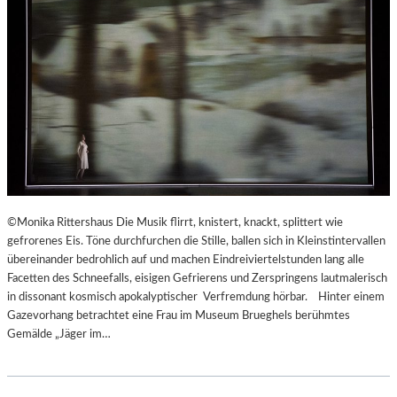
©Monika Rittershaus Die Musik flirrt, knistert, knackt, splittert wie
gefrorenes Eis. Töne durchfurchen die Stille, ballen sich in Kleinstintervallen
übereinander bedrohlich auf und machen Eindreiviertelstunden lang alle
Facetten des Schneefalls, eisigen Gefrierens und Zerspringens lautmalerisch
in dissonant kosmisch apokalyptischer Verfremdung hörbar. Hinter einem
Gazevorhang betrachtet eine Frau im Museum Brueghels berühmtes
Gemälde „Jäger im…