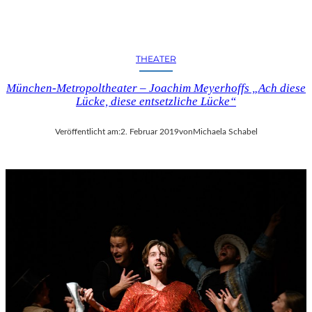
C
H
E
N
THEATER
K
U
München-Metropoltheater – Joachim Meyerhoffs „Ach diese
N
Lücke, diese entsetzliche Lücke“
S
T
-
Veröffentlicht am:
2. Februar 2019
von
Michaela Schabel
U
N
D
M
U
S
I
K
V
E
R
A