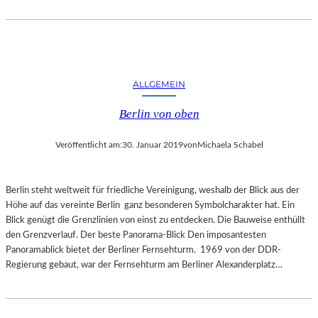
E
R
N
A
T
U
ALLGEMEIN
R
Berlin von oben
Veröffentlicht am:
30. Januar 2019
von
Michaela Schabel
Berlin steht weltweit für friedliche Vereinigung, weshalb der Blick aus der
Höhe auf das vereinte Berlin ganz besonderen Symbolcharakter hat. Ein
Blick genügt die Grenzlinien von einst zu entdecken. Die Bauweise enthüllt
den Grenzverlauf. Der beste Panorama-Blick Den imposantesten
Panoramablick bietet der Berliner Fernsehturm. 1969 von der DDR-
Regierung gebaut, war der Fernsehturm am Berliner Alexanderplatz…