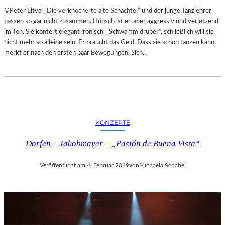
A
E
©Peter Litvai „Die verknöcherte alte Schachtel“ und der junge Tanzlehrer
L
T
passen so gar nicht zusammen. Hübsch ist er, aber aggressiv und verletzend
E
M
im Ton. Sie kontert elegant ironisch. „Schwamm drüber“, schließlich will sie
R
I
nicht mehr so alleine sein. Er braucht das Geld. Dass sie schon tanzen kann,
I
T
merkt er nach den ersten paar Bewegungen. Sich…
E
S
K
C
U
H
N
Ö
S
N
T
S
W
KONZERTE
T
E
E
R
Dorfen – Jakobmayer – „Pasión de Buena Vista“
M
K
O
Veröffentlicht am:
4. Februar 2019
von
Michaela Schabel
R
T
Ö
S
T
E