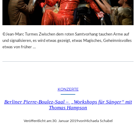
N
S
T
A
L
©Jean-Marc Turmes Zwischen dem roten Samtvorhang tauchen Arme auf
T
und signalisieren, es wird etwas gezeigt, etwas Magisches, Geheimnisvolles
U
etwas von früher …
N
G
E
N
,
L
U
KONZERTE
K
U
Berliner Pierre-Boulez-Saal – „Workshops für Sänger“ mit
L
Thomas Hampson
L
I
Veröffentlicht am:
30. Januar 2019
von
Michaela Schabel
S
C