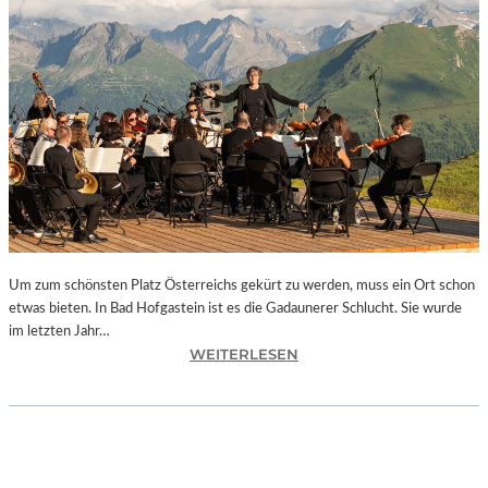
E
S
I
S
T
“
–
A
R
B
E
I
Um zum schönsten Platz Österreichs gekürt zu werden, muss ein Ort schon
T
etwas bieten. In Bad Hofgastein ist es die Gadaunerer Schlucht. Sie wurde
E
im letzten Jahr…
N
:
WEITERLESEN
V
Ö
O
S
N
T
N
E
E
R
U