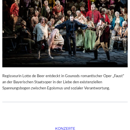
D
–
K
Ü
N
S
T
L
E
R
,
T
E
Regisseurin Lotte de Beer entdeckt in Gounods romantischer Oper „Faust“
R
an der Bayerischen Staatsoper in der Liebe den existenziellen
M
Spannungsbogen zwischen Egoismus und sozialer Verantwortung.
I
N
E
U
N
D
F
KONZERTE