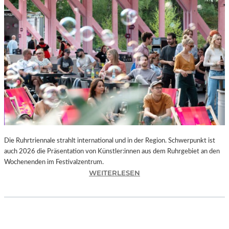
I
E
K
U
N
S
T
W
E
R
K
L
A
N
Die Ruhrtriennale strahlt international und in der Region. Schwerpunkt ist
D
auch 2026 die Präsentation von Künstler:innen aus dem Ruhrgebiet an den
S
Wochenenden im Festivalzentrum.
H
:
WEITERLESEN
U
R
T
U
„
H
Z
R
W
T