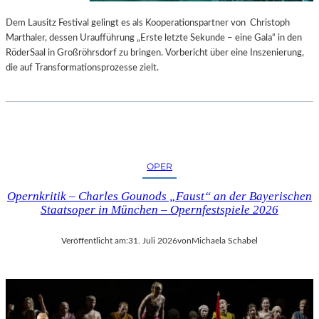
S
E
T
S
Dem Lausitz Festival gelingt es als Kooperationspartner von Christoph
E
P
Marthaler, dessen Uraufführung „Erste letzte Sekunde – eine Gala“ in den
L
R
RöderSaal in Großröhrsdorf zu bringen. Vorbericht über eine Inszenierung,
L
O
die auf Transformationsprozesse zielt.
U
G
N
R
G
A
S
M
B
M
E
I
OPER
R
M
I
W
Opernkritik – Charles Gounods „Faust“ an der Bayerischen
C
U
Staatsoper in München – Opernfestspiele 2026
H
N
T
D
Veröffentlicht am:
31. Juli 2026
von
Michaela Schabel
E
R
L
A
N