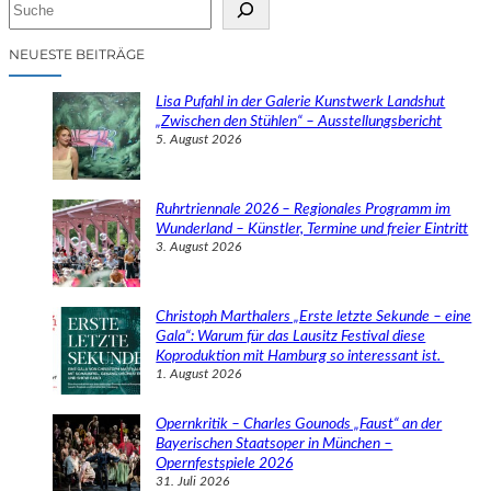
S
u
c
NEUESTE BEITRÄGE
h
e
Lisa Pufahl in der Galerie Kunstwerk Landshut
n
„Zwischen den Stühlen“ – Ausstellungsbericht
5. August 2026
Ruhrtriennale 2026 – Regionales Programm im
Wunderland – Künstler, Termine und freier Eintritt
3. August 2026
Christoph Marthalers „Erste letzte Sekunde – eine
Gala“: Warum für das Lausitz Festival diese
Koproduktion mit Hamburg so interessant ist.
1. August 2026
Opernkritik – Charles Gounods „Faust“ an der
Bayerischen Staatsoper in München –
Opernfestspiele 2026
31. Juli 2026