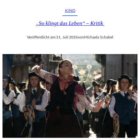
KINO
„So klingt das Leben“ – Kritik
Veröffentlicht am:
11. Juli 2026
von
Michaela Schabel