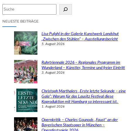
S
u
c
NEUESTE BEITRÄGE
h
e
Lisa Pufahl in der Galerie Kunstwerk Landshut
n
„Zwischen den Stühlen“ – Ausstellungsbericht
5. August 2026
Ruhrtriennale 2026 – Regionales Programm im
Wunderland – Künstler, Termine und freier Eintritt
3. August 2026
Christoph Marthalers „Erste letzte Sekunde – eine
Gala“: Warum für das Lausitz Festival diese
Koproduktion mit Hamburg so interessant ist.
1. August 2026
Opernkritik – Charles Gounods „Faust“ an der
Bayerischen Staatsoper in München –
Opernfestspiele 2026