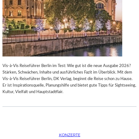
K
S
T
O
I
P
O
E
N
R
M
I
I
N
T
M
H
Ü
A
N
Vis-à-Vis Reiseführer Berlin im Test: Wie gut ist die neue Ausgabe 2026?
M
C
Stärken, Schwächen, Inhalte und ausführliches Fazit im Überblick. Mit dem
B
H
Vis-à-Vis Reiseführer Berlin, DK Verlag, beginnt die Reise schon zu Hause.
U
E
Er ist Inspirationsquelle, Planungshilfe und bietet gute Tipps für Sightseeing,
R
N
Kultur, Vielfalt und Hauptstadtflair.
G
–
S
O
O
P
I
E
N
R
T
N
E
F
KONZERTE
R
E