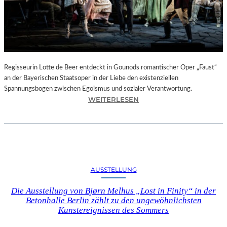
T
E
L
E
T
Z
T
Regisseurin Lotte de Beer entdeckt in Gounods romantischer Oper „Faust“
E
an der Bayerischen Staatsoper in der Liebe den existenziellen
S
Spannungsbogen zwischen Egoismus und sozialer Verantwortung.
E
:
WEITERLESEN
K
O
U
P
N
E
D
R
E
N
–
K
AUSSTELLUNG
E
R
I
I
Die Ausstellung von Bjørn Melhus „Lost in Finity“ in der
N
T
Betonhalle Berlin zählt zu den ungewöhnlichsten
E
I
Kunstereignissen des Sommers
G
K
A
–