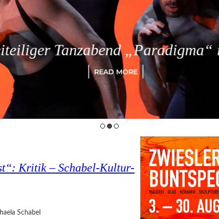
eiliger Tanzabend „Paradigma“ in
READ MORE
t“: Kritik – Schabel-Kultur-
haela Schabel