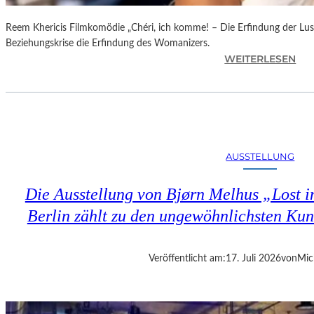
Reem Khericis Filmkomödie „Chéri, ich komme! – Die Erfindung der Lust
Beziehungskrise die Erfindung des Womanizers.
:
WEITERLESEN
„
C
H
É
R
I
AUSSTELLUNG
,
I
Die Ausstellung von Bjørn Melhus „Lost in
C
H
Berlin zählt zu den ungewöhnlichsten Ku
K
O
M
Veröffentlicht am:
17. Juli 2026
von
Mic
M
E
!