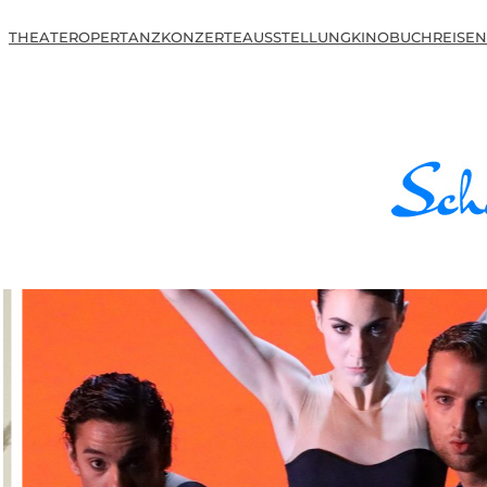
THEATER
OPER
TANZ
KONZERTE
AUSSTELLUNG
KINO
BUCH
REISEN