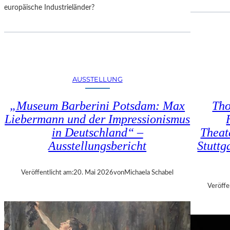
I
europäische Industrieländer?
N
F
I
N
I
T
AUSSTELLUNG
Y
“
„Museum Barberini Potsdam: Max
Tho
I
N
Liebermann und der Impressionismus
D
in Deutschland“ –
Theate
E
Ausstellungsbericht
Stuttg
R
B
E
Veröffentlicht am:
20. Mai 2026
von
Michaela Schabel
T
Veröffe
O
N
H
A