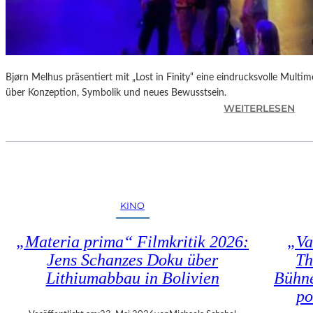
“
:
K
R
I
T
Bjørn Melhus präsentiert mit „Lost in Finity“ eine eindrucksvolle Multime
I
über Konzeption, Symbolik und neues Bewusstsein.
:
WEITERLESEN
K
D
–
I
S
E
C
A
H
U
A
S
B
KINO
S
E
T
L
„Materia prima“ Filmkritik 2026:
„Va
E
-
Jens Schanzes Doku über
Th
L
K
Lithiumabbau in Bolivien
Bühne
L
U
U
L
po
N
T