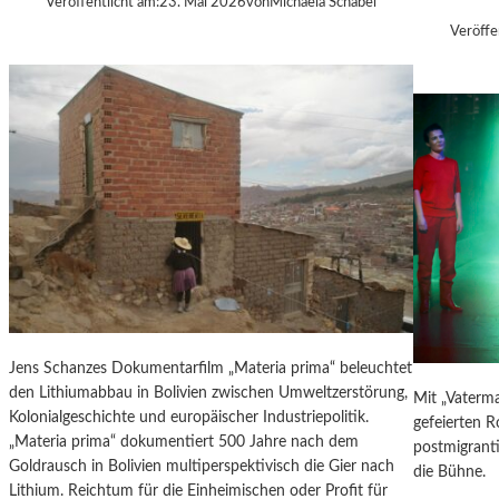
Veröffentlicht am:
23. Mai 2026
von
Michaela Schabel
G
U
Veröffe
V
R
O
-
N
B
B
L
J
O
Ø
G
R
N
M
E
L
H
U
S
Jens Schanzes Dokumentarfilm „Materia prima“ beleuchtet
„
den Lithiumabbau in Bolivien zwischen Umweltzerstörung,
Mit „Vaterma
L
Kolonialgeschichte und europäischer Industriepolitik.
gefeierten 
O
„Materia prima“ dokumentiert 500 Jahre nach dem
postmigrant
S
Goldrausch in Bolivien multiperspektivisch die Gier nach
die Bühne.
T
Lithium. Reichtum für die Einheimischen oder Profit für