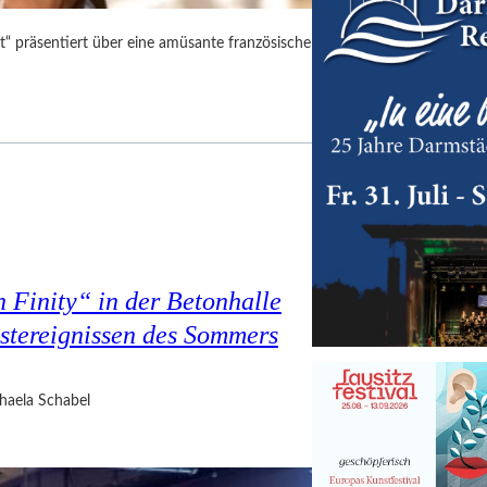
“ präsentiert über eine amüsante französische
 Finity“ in der Betonhalle
nstereignissen des Sommers
haela Schabel