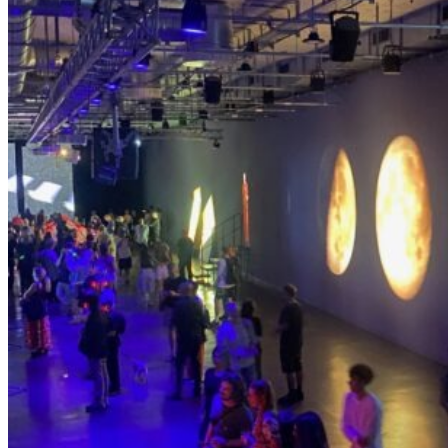
–
D
I
E
E
R
F
I
N
D
U
N
G
D
E
R
L
U
S
T