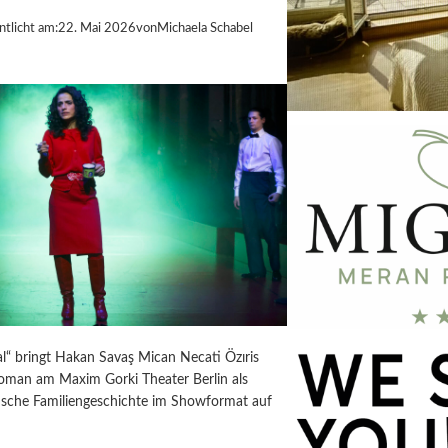
ntlicht am:
22. Mai 2026
von
Michaela Schabel
l“ bringt Hakan Savaş Mican Necati Özıris
Roman am Maxim Gorki Theater Berlin als
ische Familiengeschichte im Showformat auf