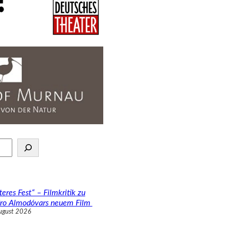
teres Fest“ – Filmkritik zu
ro Almodóvars neuem Film
ugust 2026