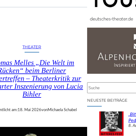
THEATER
mas Melles „Die Welt im
Rücken“ beim Berliner
rtreffen – Theaterkritik zur
arter Inszenierung von Lucia
S
u
Bihler
c
NEUESTE BEITRÄGE
h
ntlicht am:
18. Mai 2026
von
Michaela Schabel
e
„Bit
n
Ped
8. A