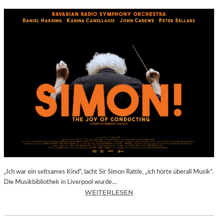
„Ich war ein seltsames Kind“, lacht Sir Simon Rattle, „ich hörte überall Musik“.
Die Musikbibliothek in Liverpool wurde…
:
WEITERLESEN
B
E