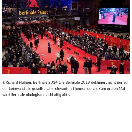
E
O
W
N
U
G
N
V
D
E
E
R
R
T
B
I
A
K
R
A
E
L
H
“
O
–
©Richard Hübner, Berlinale 2014 Die Berlinale 2019 dekliniert nicht nur auf
M
F
der Leinwand alle gesellschaftsrelevanten Themen durch. Zum ersten Mal
M
O
wird Berlinale ökologisch nachhaltig aktiv.
A
T
G
O
E
G
R
A
F