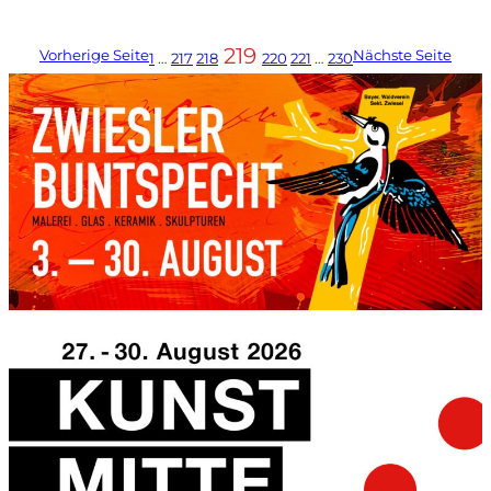
219
Vorherige Seite
Nächste Seite
1
…
217
218
220
221
…
230