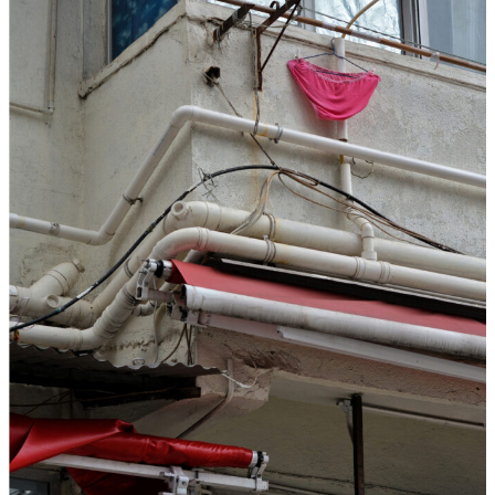
T
A
R
F
I
L
M
-
„
S
I
M
O
N
!
–
V
O
M
G
L
Ü