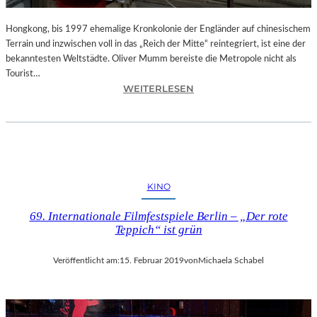
C
K
Hongkong, bis 1997 ehemalige Kronkolonie der Engländer auf chinesischem
D
Terrain und inzwischen voll in das „Reich der Mitte“ reintegriert, ist eine der
E
bekanntesten Weltstädte. Oliver Mumm bereiste die Metropole nicht als
S
Tourist…
D
:
WEITERLESEN
I
L
R
A
I
N
G
D
I
S
E
H
KINO
R
U
E
T
69. Internationale Filmfestspiele Berlin – „Der rote
N
–
Teppich“ ist grün
S
„
“
H
Veröffentlicht am:
15. Februar 2019
von
Michaela Schabel
–
O
E
N
I
G
N
K