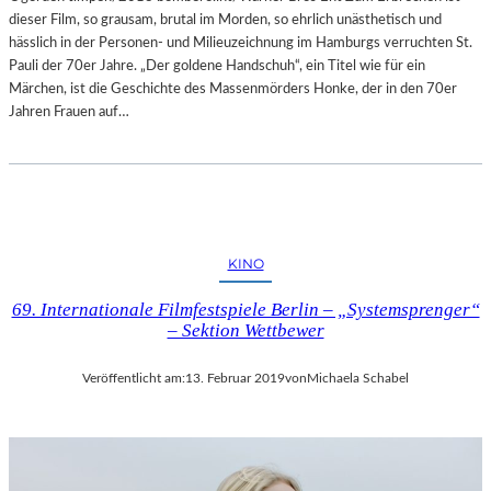
dieser Film, so grausam, brutal im Morden, so ehrlich unästhetisch und
A
hässlich in der Personen- und Milieuzeichnung im Hamburgs verruchten St.
L
Pauli der 70er Jahre. „Der goldene Handschuh“, ein Titel wie für ein
E
Märchen, ist die Geschichte des Massenmörders Honke, der in den 70er
R
Jahren Frauen auf…
I
E
L
I
T
V
A
KINO
I
69. Internationale Filmfestspiele Berlin – „Systemsprenger“
– Sektion Wettbewer
Veröffentlicht am:
13. Februar 2019
von
Michaela Schabel