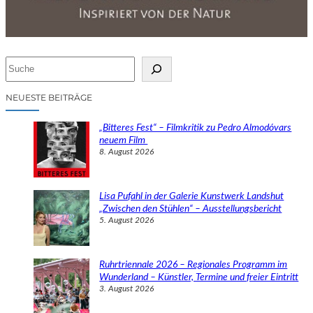
S
u
c
NEUESTE BEITRÄGE
h
e
„Bitteres Fest“ – Filmkritik zu Pedro Almodóvars
n
neuem Film
8. August 2026
Lisa Pufahl in der Galerie Kunstwerk Landshut
„Zwischen den Stühlen“ – Ausstellungsbericht
5. August 2026
Ruhrtriennale 2026 – Regionales Programm im
Wunderland – Künstler, Termine und freier Eintritt
3. August 2026