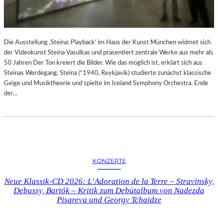
N
M
D
U
Ä
S
R
“
E
Die Ausstellung ‚Steina: Playback‘ im Haus der Kunst München widmet sich
I
F
der Videokunst Steina Vasulkas und präsentiert zentrale Werke aus mehr als
M
O
50 Jahren Der Ton kreiert die Bilder. Wie das möglich ist, erklärt sich aus
M
T
Steinas Werdegang. Steina (*1940, Reykjavik) studierte zunächst klassische
U
O
Geige und Musiktheorie und spielte im Iceland Symphony Orchestra. Ende
S
G
der…
E
R
U
A
M
F
B
I
A
E
R
N
B
KONZERTE
I
E
N
R
Neue Klassik-CD 2026: L’Adoration de la Terre – Stravinsky,
D
I
Debussy, Bartók – Kritik zum Debütalbum von Nadezda
E
N
Pisareva und Georgy Tchaidze
R
I
G