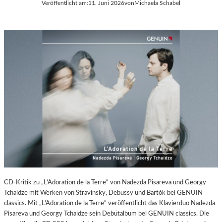
P
Veröffentlicht am:
11. Juni 2026
von
Michaela Schabel
A
O
L
T
E
S
R
D
I
A
E
M
C
A
–
M
A
E
U
R
S
A
S
W
T
O
E
R
L
K
L
(
U
CD-Kritik zu „L’Adoration de la Terre“ von Nadezda Pisareva und Georgy
2
N
Tchaidze mit Werken von Stravinsky, Debussy und Bartók bei GENUIN
0
G
classics. Mit „L’Adoration de la Terre“ veröffentlicht das Klavierduo Nadezda
2
S
Pisareva und Georgy Tchaidze sein Debütalbum bei GENUIN classics. Die
6
B