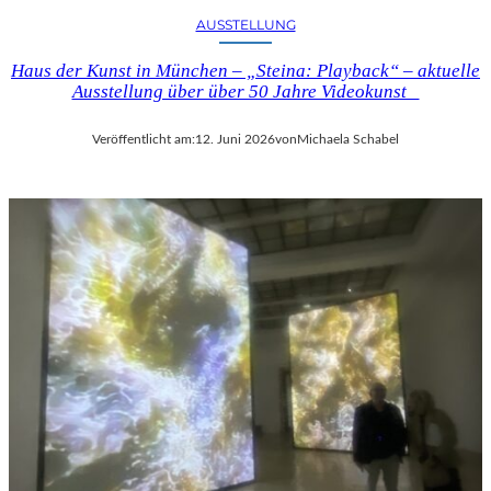
E
U
AUSSTELLUNG
L
N
C
D
Haus der Kunst in München – „Steina: Playback“ – aktuelle
O
D
Ausstellung über über 50 Jahre Videokunst
M
E
T
R
Veröffentlicht am:
12. Juni 2026
von
Michaela Schabel
E
N
“
E
I
O
N
I
B
M
E
P
R
R
L
E
I
S
N
S
–
I
L
O
E
N
G
I
E
S