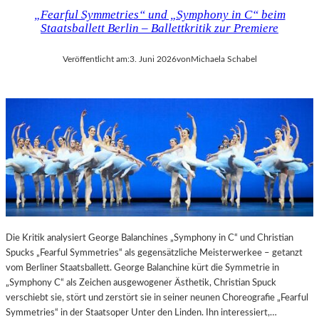
„Fearful Symmetries“ und „Symphony in C“ beim
Staatsballett Berlin – Ballettkritik zur Premiere
Veröffentlicht am:
3. Juni 2026
von
Michaela Schabel
Die Kritik analysiert George Balanchines „Symphony in C“ und Christian
Spucks „Fearful Symmetries“ als gegensätzliche Meisterwerkee – getanzt
vom Berliner Staatsballett. George Balanchine kürt die Symmetrie in
„Symphony C“ als Zeichen ausgewogener Ästhetik, Christian Spuck
verschiebt sie, stört und zerstört sie in seiner neunen Choreografie „Fearful
Symmetries“ in der Staatsoper Unter den Linden. Ihn interessiert,…