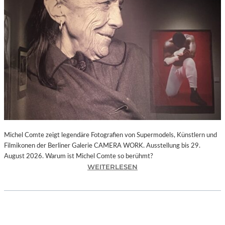
I
E
D
E
R
F
A
R
B
E
N
.
P
Michel Comte zeigt legendäre Fotografien von Supermodels, Künstlern und
A
Filmikonen der Berliner Galerie CAMERA WORK. Ausstellung bis 29.
U
August 2026. Warum ist Michel Comte so berühmt?
L
:
WEITERLESEN
S
„
I
M
G
I
N
C
A
H
C