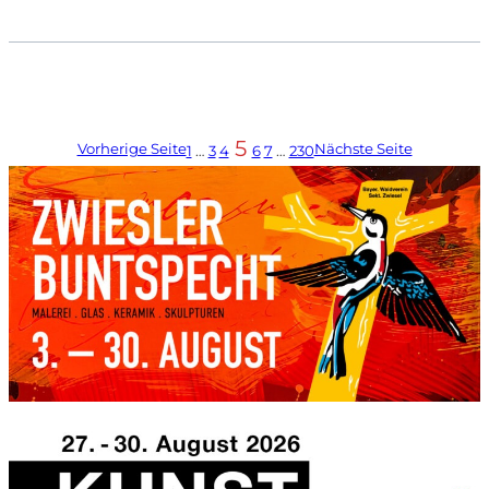
5
Vorherige Seite
Nächste Seite
1
…
3
4
6
7
…
230