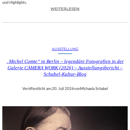
und Highlights.
:
WEITERLESEN
A
U
S
S
T
E
AUSSTELLUNG
L
L
„Michel Comte“ in Berlin – legendäre Fotografien in der
U
Galerie CAMERA WORK (2026) – Ausstellungsbericht –
N
Schabel-Kultur-Blog
G
„
S
Veröffentlicht am:
20. Juli 2026
von
Michaela Schabel
Y
M
P
H
O
N