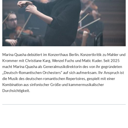
–
-
S
B
C
L
H
O
A
G
B
E
L
-
K
Marina Quasha debütiert im Konzerthaus Berlin. Konzertkritik zu Mahler und
U
Krommer mit Christiane Karg, Wenzel Fuchs und Matic Kuder. Seit 2025
L
macht Marina Quasha als Generalmusikdirektorin des von ihr gegründeten
T
„Deutsch-Romantischen Orchesters“ auf sich aufmerksam. Ihr Anspruch ist
U
die Musik des deutschen romantischen Repertoires, gespielt mit einer
R
Kombination aus sinfonischer Größe und kammermusikalischer
-
Durchsichtigkeit.
B
L
O
G