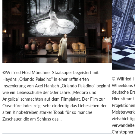
T
E
R
T
R
E
F
F
E
N
“
©Wilfried Hösl Münchner Staatsoper begeistert mit
D
© Wilfried 
Haydns „Orlando Paladino“ in einer raffinierten
E
Wheeldons C
Inszenierung von Axel Hanisch „Orlando Paladino“ beginnt
R
deutsche Ers
wie ein Liebesschulze der 50er Jahre. „Medoro und
B
Hier stimmt 
Angelica“ schmachten auf dem Filmplakat. Der Film zur
E
Projektionen
Ouvertüre indes zeigt sehr eindeutig das Liebesleben der
R
Meisterwerk 
alten Kinobetreiber, starker Tobak für so manche
L
vielschicht
Zuschauer, die am Schluss das…
I
verwandelte 
N
Christopher
E