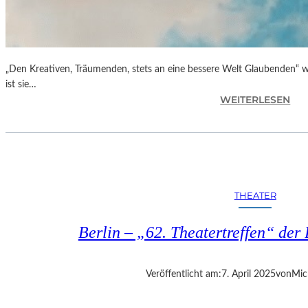
„Den Kreativen, Träumenden, stets an eine bessere Welt Glaubenden“ w
ist sie…
:
WEITERLESEN
G
L
O
R
I
A
THEATER
B
L
Berlin – „62. Theatertreffen“ der 
A
U
„
Veröffentlicht am:
7. April 2025
von
Mic
B
E