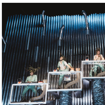
S
S
E
R
K
O
N
N
T
E
E
S
N
I
C
H
T
W
E
R
D