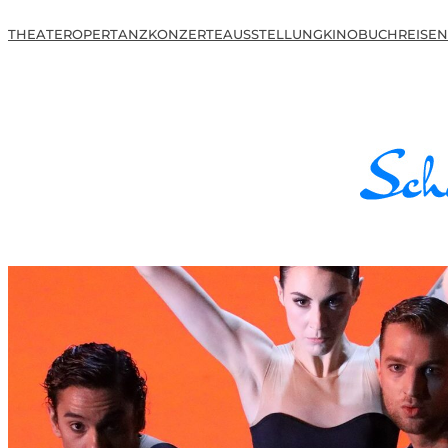
THEATER
OPER
TANZ
KONZERTE
AUSSTELLUNG
KINO
BUCH
REISEN