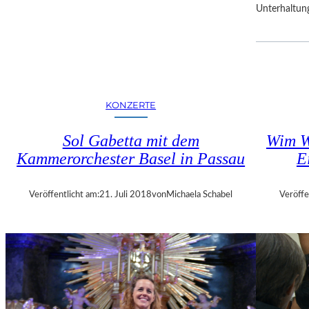
Unterhaltun
R
F
E
S
T
S
P
KONZERTE
I
E
Sol Gabetta mit dem
Wim W
L
Kammerorchester Basel in Passau
E
E
Veröffentlicht am:
21. Juli 2018
von
Michaela Schabel
Veröffe