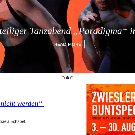
eiliger Tanzabend „Paradigma“ in
READ MORE
s nicht werden“
haela Schabel