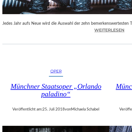
E
N
“
Jedes Jahr aufs Neue wird die Auswahl der zehn bemerkenswertesten 
:
WEITERLESEN
B
E
R
L
I
N
OPER
–
„
Münchner Staatsoper „Orlando
Münch
6
paladino“
2
.
T
Veröffentlicht am:
25. Juli 2018
von
Michaela Schabel
Veröffe
H
E
A