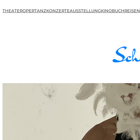
THEATER
OPER
TANZ
KONZERTE
AUSSTELLUNG
KINO
BUCH
REISEN