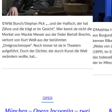
E
N
N
Z
A
E
K
S
U
©Wild Bunch/Stephan Pick „…und der Haifisch, der hat
S
T
Zähne und die trägt er im Gesicht“. Wer kennt sie nicht die
©Matthias H
I
-
Moritat von Mackie Messer aus der Feder Bertolt Brechts,
aus Burgund
N
T
vertont von Kurt Weill aus der berühmten
kennen Rilk
N
R
„Dreigroschenoper“. Noch immer ist sie in Theatern
„Weise von L
E
A
aufgeführt. Doch der Dichter, der durch Kunst die Welt
(1899). Im E
N
I
verändern wollte, hat…
das todessel
I
N
der im Mitt
M
I
S
N
E
G
N
“
I
–
O
J
R
OPER
E
E
D
N
München – Opera Incognita – zwei
K
E