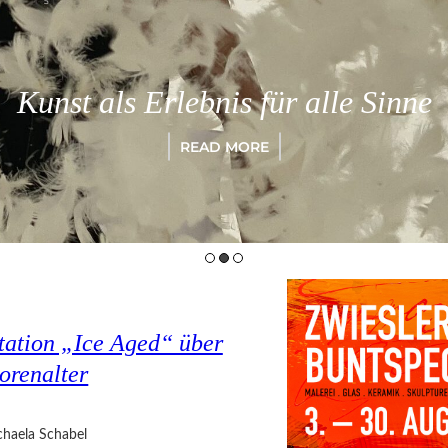
Kunst als Erlebnis für alle Sinne
READ MORE
tation „Ice Aged“ über
orenalter
haela Schabel