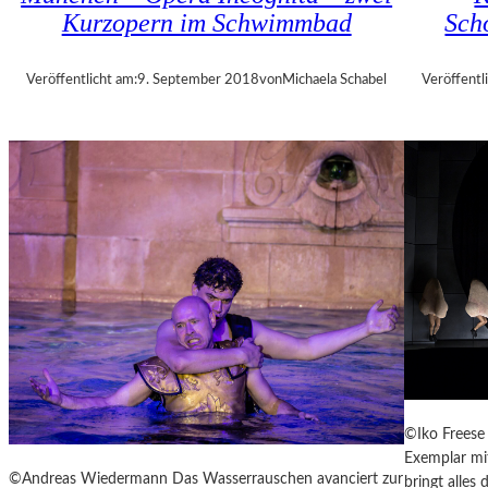
A
N
Kurzopern im Schwimmbad
Sch
L
T
T
A
E
Veröffentlicht am:
9. September 2018
von
Michaela Schabel
Veröffentl
G
R
1
0
M
I
N
U
T
E
N
W
I
R
B
E
©Iko Freese 
L
Exemplar mit
S
©Andreas Wiedermann Das Wasserrauschen avanciert zur
bringt alles