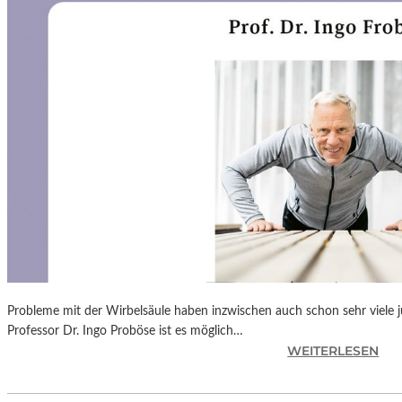
N
F
Ü
H
L
S
A
M
E
D
O
K
U
M
E
N
Probleme mit der Wirbelsäule haben inzwischen auch schon sehr viele 
T
Professor Dr. Ingo Proböse ist es möglich…
A
:
WEITERLESEN
T
I
I
N