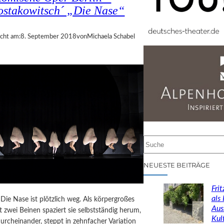
ostakowitsch´ „Die Nase“
icht am:
8. September 2018
von
Michaela Schabel
S
u
c
NEUESTE BEITRÄGE
h
e
Fri
n
als
Die Nase ist plötzlich weg. Als körpergroßes
Aus
 zwei Beinen spaziert sie selbstständig herum,
Kul
 durcheinander, steppt in zehnfacher Variation