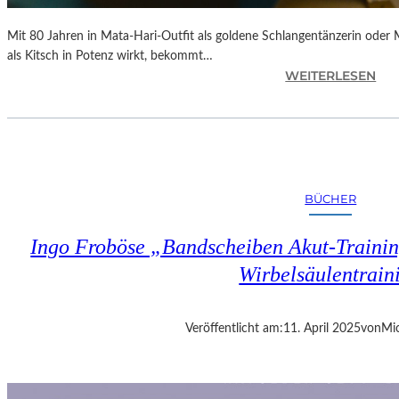
Mit 80 Jahren in Mata-Hari-Outfit als goldene Schlangentänzerin oder
als Kitsch in Potenz wirkt, bekommt…
:
WEITERLESEN
A
L
E
X
A
N
BÜCHER
D
R
Ingo Froböse „Bandscheiben Akut-Trainin
A
S
Wirbelsäulentrain
E
L
L
Veröffentlicht am:
11. April 2025
von
Mic
S
E
I