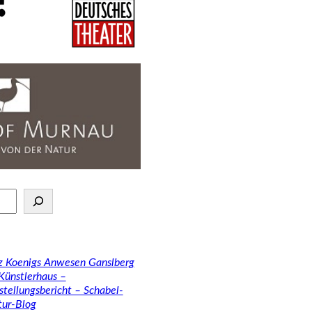
tz Koenigs Anwesen Ganslberg
 Künstlerhaus –
stellungsbericht – Schabel-
tur-Blog