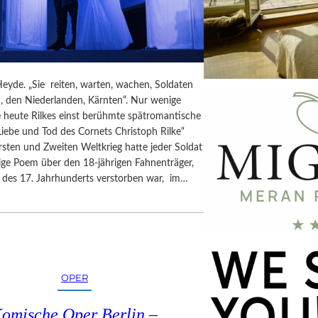
eyde. „Sie reiten, warten, wachen, Soldaten
, den Niederlanden, Kärnten“. Nur wenige
e heute Rilkes einst berühmte spätromantische
iebe und Tod des Cornets Christoph Rilke“
rsten und Zweiten Weltkrieg hatte jeder Soldat
ige Poem über den 18-jährigen Fahnenträger,
e des 17. Jahrhunderts verstorben war, im…
OPER
omische Oper Berlin –