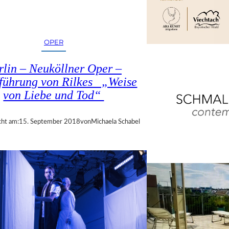
OPER
rlin – Neuköllner Oper –
führung von Rilkes „Weise
von Liebe und Tod“
cht am:
15. September 2018
von
Michaela Schabel