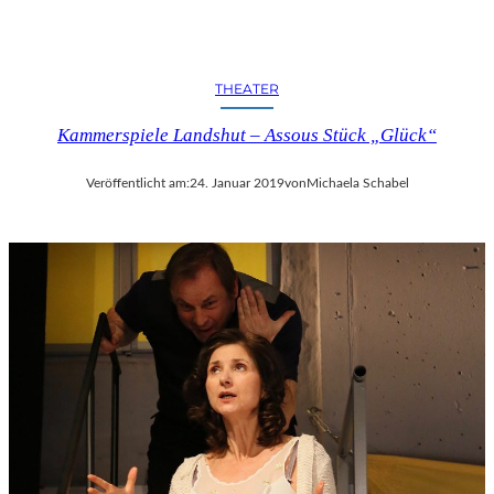
C
H
E
N
THEATER
K
U
Kammerspiele Landshut – Assous Stück „Glück“
N
S
Veröffentlicht am:
24. Januar 2019
von
Michaela Schabel
T
-
U
N
D
M
U
S
I
K
V
E
R
A