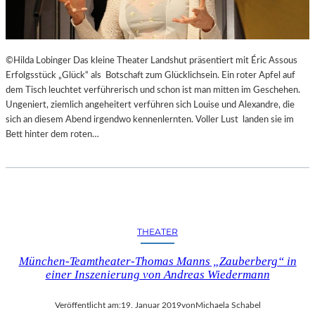
N
S
T
A
©Hilda Lobinger Das kleine Theater Landshut präsentiert mit Éric Assous
L
Erfolgsstück „Glück“ als Botschaft zum Glücklichsein. Ein roter Apfel auf
T
dem Tisch leuchtet verführerisch und schon ist man mitten im Geschehen.
U
Ungeniert, ziemlich angeheitert verführen sich Louise und Alexandre, die
N
sich an diesem Abend irgendwo kennenlernten. Voller Lust landen sie im
G
Bett hinter dem roten…
E
N
,
L
U
K
THEATER
U
L
München-Teamtheater-Thomas Manns „Zauberberg“ in
L
einer Inszenierung von Andreas Wiedermann
I
S
C
Veröffentlicht am:
19. Januar 2019
von
Michaela Schabel