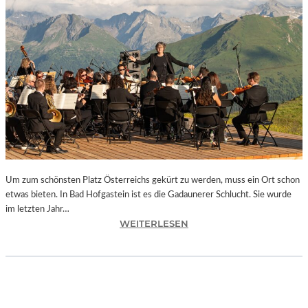
E
S
I
S
T
“
–
A
R
B
E
I
Um zum schönsten Platz Österreichs gekürt zu werden, muss ein Ort schon
T
etwas bieten. In Bad Hofgastein ist es die Gadaunerer Schlucht. Sie wurde
E
im letzten Jahr…
N
:
WEITERLESEN
V
Ö
O
S
N
T
N
E
E
R
U