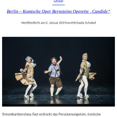
OPER
Berlin – Komische Oper Bernsteins Operette „Candide“
Veröffentlicht am:
2. Januar 2019
von
Michaela Schabel
©monikarittershaus Fast erdrückt das Perückenungetüm, ironische