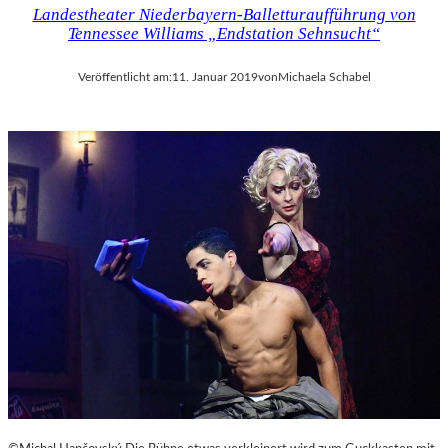
Landestheater Niederbayern-Balletturaufführung von
Tennessee Williams „Endstation Sehnsucht“
Veröffentlicht am:
11. Januar 2019
von
Michaela Schabel