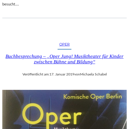
E
besucht.…
R
N
A
T
U
R
OPER
Buchbesprechung – „Oper Jung! Musiktheater für Kinder
zwischen Bühne und Bildung“
Veröffentlicht am:
17. Januar 2019
von
Michaela Schabel