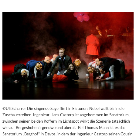
H
E
N
G
E
N
Ü
S
S
E
N
U
N
D
Y
O
G
©Uli Scharrer Die singende Säge flirrt in Eistönen. Nebel wallt bis in die
A
Zuschauerreihen. Ingenieur Hans Castorp ist angekommen im Sanatorium,
I
zwischen seinen beiden Koffern im Lichtspot wirkt die Szenerie tatsächlich
N
wie auf Bergeshöhen irgendwo und überall. Bei Thomas Mann ist es das
D
Sanatorium „Berghof“ in Davos, in dem der Ingenieur Castorp seinen Cousin