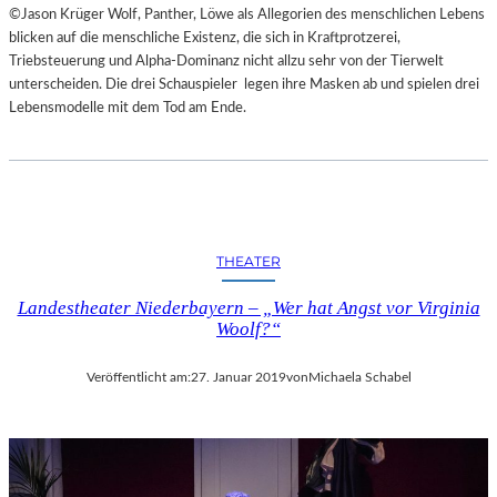
A
©Jason Krüger Wolf, Panther, Löwe als Allegorien des menschlichen Lebens
E
L
blicken auf die menschliche Existenz, die sich in Kraftprotzerei,
T
E
Triebsteuerung und Alpha-Dominanz nicht allzu sehr von der Tierwelt
M
R
unterscheiden. Die drei Schauspieler legen ihre Masken ab und spielen drei
I
I
Lebensmodelle mit dem Tod am Ende.
T
E
S
K
C
U
H
N
Ö
S
N
T
S
THEATER
W
T
E
E
Landestheater Niederbayern – „Wer hat Angst vor Virginia
R
M
Woolf?“
K
O
R
Veröffentlicht am:
27. Januar 2019
von
Michaela Schabel
T
Ö
S
T
E