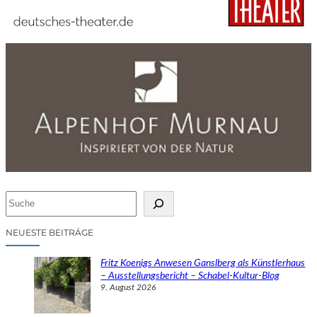
S
u
c
NEUESTE BEITRÄGE
h
e
Fritz Koenigs Anwesen Ganslberg als Künstlerhaus
n
– Ausstellungsbericht – Schabel-Kultur-Blog
9. August 2026