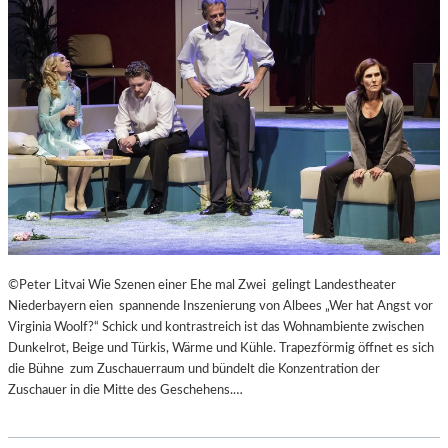
R
R
E
I
C
H
S
,
A
U
SS
E
R
O
©Peter Litvai Wie Szenen einer Ehe mal Zwei gelingt Landestheater
R
Niederbayern eien spannende Inszenierung von Albees „Wer hat Angst vor
D
Virginia Woolf?“ Schick und kontrastreich ist das Wohnambiente zwischen
E
Dunkelrot, Beige und Türkis, Wärme und Kühle. Trapezförmig öffnet es sich
N
die Bühne zum Zuschauerraum und bündelt die Konzentration der
T
Zuschauer in die Mitte des Geschehens.…
L
I