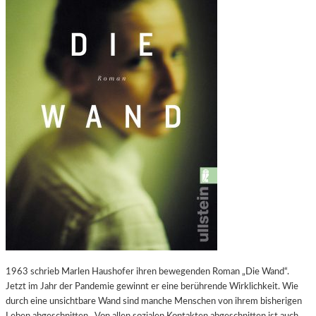
V
U
O
T
N
W
O
L
F
G
A
N
G
M
A
R
I
A
B
A
U
1963 schrieb Marlen Haushofer ihren bewegenden Roman „Die Wand“.
E
Jetzt im Jahr der Pandemie gewinnt er eine berührende Wirklichkeit. Wie
R
durch eine unsichtbare Wand sind manche Menschen von ihrem bisherigen
A