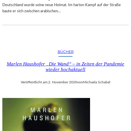
D
E
Deutschland wurde seine neue Heimat. Im harten Kampf auf der Straße
E
R
baute er sich zwischen arabischen…
M
S
G
T
A
A
N
R
S
K
L
E
B
BÜCHER
N
E
I
Marlen Haushofer „Die Wand“ – in Zeiten der Pandemie
R
N
wieder hochaktuell
G
S
Z
B
E
Veröffentlicht am:
2. November 2020
von
Michaela Schabel
E
N
I
I
L
E
A
R
N
U
D
N
S
G
H