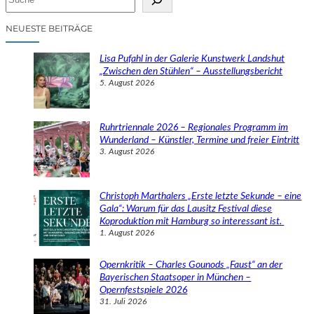
u
c
NEUESTE BEITRÄGE
h
e
Lisa Pufahl in der Galerie Kunstwerk Landshut
n
„Zwischen den Stühlen“ – Ausstellungsbericht
5. August 2026
Ruhrtriennale 2026 – Regionales Programm im
Wunderland – Künstler, Termine und freier Eintritt
3. August 2026
Christoph Marthalers „Erste letzte Sekunde – eine
Gala“: Warum für das Lausitz Festival diese
Koproduktion mit Hamburg so interessant ist.
1. August 2026
Opernkritik – Charles Gounods „Faust“ an der
Bayerischen Staatsoper in München –
Opernfestspiele 2026
31. Juli 2026