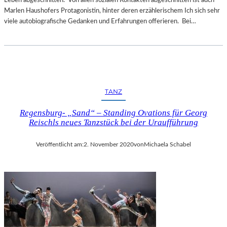
Leben abgeschnitten. Von allen sozialen Kontakten abgeschnitten ist auch
M
Marlen Haushofers Protagonistin, hinter deren erzählerischem Ich sich sehr
L
viele autobiografische Gedanken und Erfahrungen offerieren. Bei…
A
N
D
E
S
T
TANZ
H
E
Regensburg- „Sand“ – Standing Ovations für Georg
A
Reischls neues Tanzstück bei der Uraufführung
T
E
Veröffentlicht am:
2. November 2020
von
Michaela Schabel
R
N
I
E
D
E
R
B