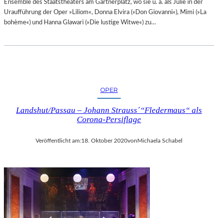
Ensemble des Staatstheaters am Gärtnerplatz, wo sie u. a. als Julie in der
Uraufführung der Oper »Liliom«, Donna Elvira (»Don Giovanni«), Mimì (»La
bohème«) und Hanna Glawari (»Die lustige Witwe«) zu…
OPER
Landshut/Passau – Johann Strauss´“Fledermaus“ als
Corona-Persiflage
Veröffentlicht am:
18. Oktober 2020
von
Michaela Schabel