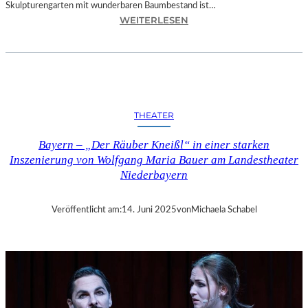
Skulpturengarten mit wunderbaren Baumbestand ist…
:
WEITERLESEN
B
A
Y
E
R
N
THEATER
–
„
Bayern – „Der Räuber Kneißl“ in einer starken
K
Inszenierung von Wolfgang Maria Bauer am Landestheater
O
Niederbayern
S
M
O
Veröffentlicht am:
14. Juni 2025
von
Michaela Schabel
S
K
O
E
N
I
G