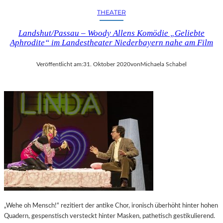
THEATER
Landshut/Passau – Woody Allens Komödie „Geliebte
Aphrodite“ im Landestheater Niederbayern nahe am Film
Veröffentlicht am:
31. Oktober 2020
von
Michaela Schabel
„Wehe oh Mensch!“ rezitiert der antike Chor, ironisch überhöht hinter hohen
Quadern, gespenstisch versteckt hinter Masken, pathetisch gestikulierend.