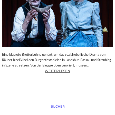
“
–
T
E
M
P
O
R
Ä
R
Eine blutrote Bretterbühne genügt, um das sozialrebellische Drama vom
E
Räuber Kneißl bei den Burgenfestspielen in Landshut, Passau und Straubing
Ö
in Szene zu setzen. Von der Bagage oben ignoriert, müssen…
F
:
WEITERLESEN
F
B
N
A
U
Y
N
E
G
R
I
N
BÜCHER
N
–
F
„