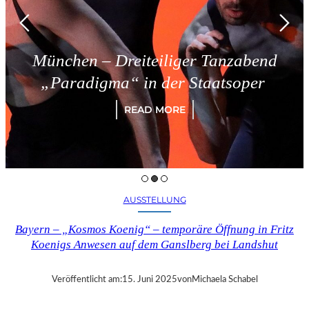
München – Dreiteiliger Tanzabend
„Paradigma“ in der Staatsoper
READ MORE
AUSSTELLUNG
Bayern – „Kosmos Koenig“ – temporäre Öffnung in Fritz
Koenigs Anwesen auf dem Ganslberg bei Landshut
Veröffentlicht am:
15. Juni 2025
von
Michaela Schabel