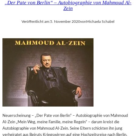
„Der Pate von Berlin“ – Autobiographie von Mahmoud Al-
R
D
Zein
I
E
T
R
Veröffentlicht am:
5. November 2020
von
Michaela Schabel
Z
R
K
Ä
O
U
E
B
N
E
I
R
G
K
S
N
A
E
N
I
W
SS
E
L
S
“
E
I
N
N
Neuerscheinung – „Der Pate von Berlin“ – Autobiographie von Mahmoud
A
E
Al-Zein „Mein Weg, meine Familie, meine Regeln“ – darum kreist die
U
I
Autobiographie von Mahmoud Al-Zein. Seine Eltern schickten ihn jung
F
N
verheiratet aus Beiruts Kriegswirren auf eine Hochzeitsreise nach Berlin.