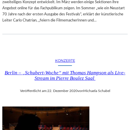
zweiteiliges Konzept entwickelt. Im März werden einige Sektionen ihre
R
Angebot online für das Fachpublikum zeigen. Im Sommer „wie ein Neustart
–
70 Jahre nach der ersten Ausgabe des Festivals“, erklärt der künstlerische
E
Leiter Carlo Chatrian, „feiern die FilmemacherInnen und…
I
N
E
O
P
E
R
KONZERTE
Ü
B
Berlin – „Schubert-Woche“ mit Thomas Hampson als Live-
Stream im Pierre Boulez Saal
E
R
D
Veröffentlicht am:
22. Dezember 2020
von
Michaela Schabel
I
E
K
U
N
S