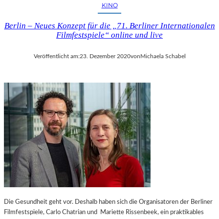
S
KINO
S
A
Berlin – Neues Konzept für die „71. Berliner Internationalen
N
Filmfestspiele“ online und live
D
R
Veröffentlicht am:
23. Dezember 2020
von
Michaela Schabel
A
“
I
N
D
E
R
S
T
A
A
T
S
O
Die Gesundheit geht vor. Deshalb haben sich die Organisatoren der Berliner
P
Filmfestspiele, Carlo Chatrian und Mariette Rissenbeek, ein praktikables
E