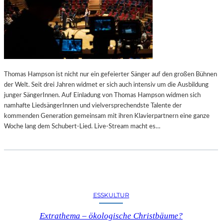
T
D
E
S
Z
U
H
Thomas Hampson ist nicht nur ein gefeierter Sänger auf den großen Bühnen
Ö
der Welt. Seit drei Jahren widmet er sich auch intensiv um die Ausbildung
R
junger SängerInnen. Auf Einladung von Thomas Hampson widmen sich
E
namhafte LiedsängerInnen und vielversprechendste Talente der
N
kommenden Generation gemeinsam mit ihren Klavierpartnern eine ganze
S
Woche lang dem Schubert-Lied. Live-Stream macht es…
ESSKULTUR
Extrathema – ökologische Christbäume?