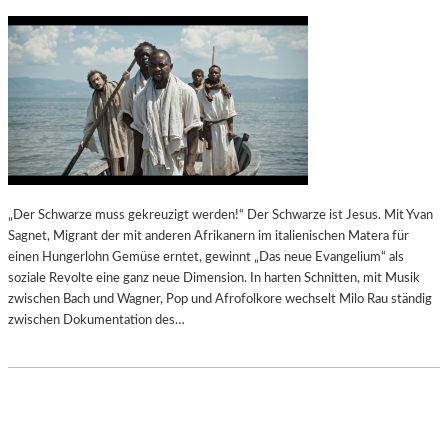
A
R
D
F
O
C
C
R
O
U
„Der Schwarze muss gekreuzigt werden!“ Der Schwarze ist Jesus. Mit Yvan
L
Sagnet, Migrant der mit anderen Afrikanern im italienischen Matera für
L
einen Hungerlohn Gemüse erntet, gewinnt „Das neue Evangelium“ als
E
soziale Revolte eine ganz neue Dimension. In harten Schnitten, mit Musik
S
zwischen Bach und Wagner, Pop und Afrofolkore wechselt Milo Rau ständig
O
zwischen Dokumentation des…
P
E
R
„
C
A