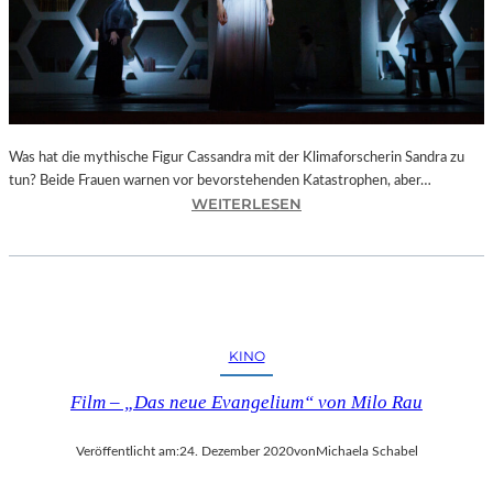
N
L
I
C
H
E
Was hat die mythische Figur Cassandra mit der Klimaforscherin Sandra zu
L
tun? Beide Frauen warnen vor bevorstehenden Katastrophen, aber…
I
:
WEITERLESEN
C
B
H
E
T
R
B
L
L
I
I
N
C
KINO
–
K
B
E
Film – „Das neue Evangelium“ von Milo Rau
E
“
R
Veröffentlicht am:
24. Dezember 2020
von
Michaela Schabel
N
H