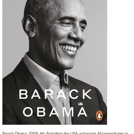
Barack Obama, 2008, 44. Präsident der USA und erster Afroamerikaner in