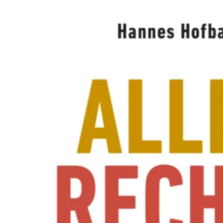
A
W
O
L
L
N
E
R
S
N
E
U
E
R
E
X
P
E
R
I