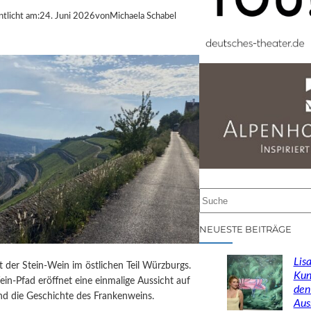
ntlicht am:
24. Juni 2026
von
Michaela Schabel
S
u
c
NEUESTE BEITRÄGE
h
e
Lisa
st der Stein-Wein im östlichen Teil Würzburgs.
n
Kun
in-Pfad eröffnet eine einmalige Aussicht auf
den
d die Geschichte des Frankenweins.
Aus