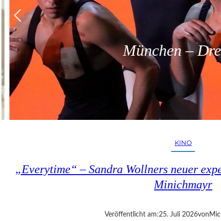
München – Dreit
KINO
„Everytime“ – Sandra Wollners neuer exper
Minichmayr
Veröffentlicht am:
25. Juli 2026
von
Mic