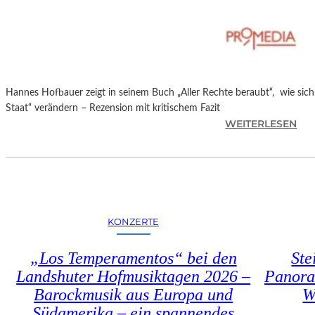
T
M
I
N
I
C
Hannes Hofbauer zeigt in seinem Buch „Aller Rechte beraubt“, wie sic
H
Staat“ verändern – Rezension mit kritischem Fazit
M
:
WEITERLESEN
A
H
Y
A
R
N
N
E
S
KONZERTE
H
O
„Los Temperamentos“ bei den
Ste
F
Landshuter Hofmusiktagen 2026 –
Panora
B
Barockmusik aus Europa und
W
A
U
Südamerika – ein spannendes