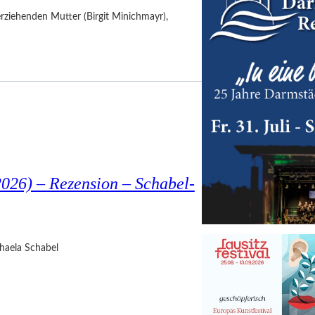
nerziehenden Mutter (Birgit Minichmayr),
026) – Rezension – Schabel-
haela Schabel