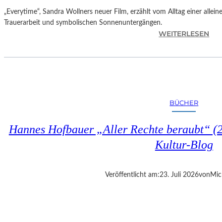
„Everytime“, Sandra Wollners neuer Film, erzählt vom Alltag einer allei
Trauerarbeit und symbolischen Sonnenuntergängen.
:
WEITERLESEN
„
E
V
E
R
Y
BÜCHER
T
I
Hannes Hofbauer „Aller Rechte beraubt“ (2
M
E
Kultur-Blog
“
–
S
Veröffentlicht am:
23. Juli 2026
von
Mic
A
N
D
R