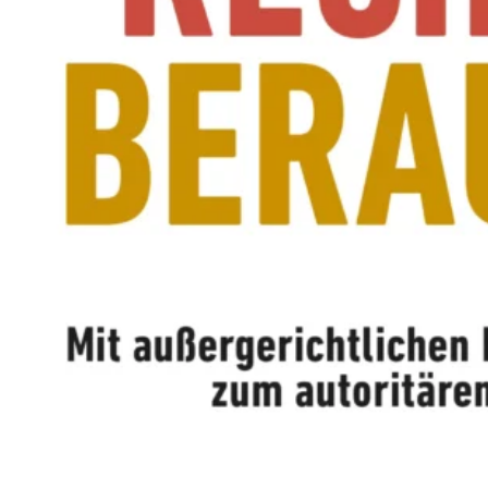
M
E
N
T
E
L
L
E
R
F
I
L
M
M
I
T
B
I
R
G
I