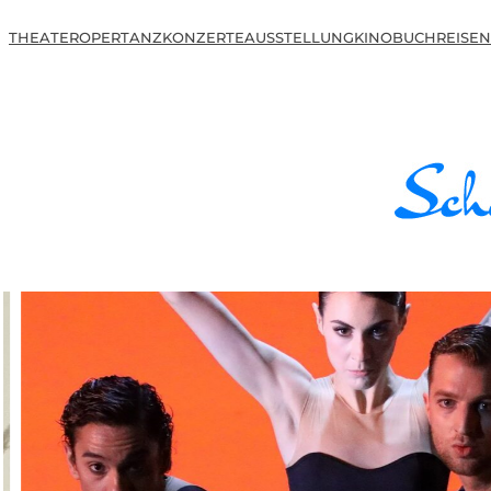
THEATER
OPER
TANZ
KONZERTE
AUSSTELLUNG
KINO
BUCH
REISEN