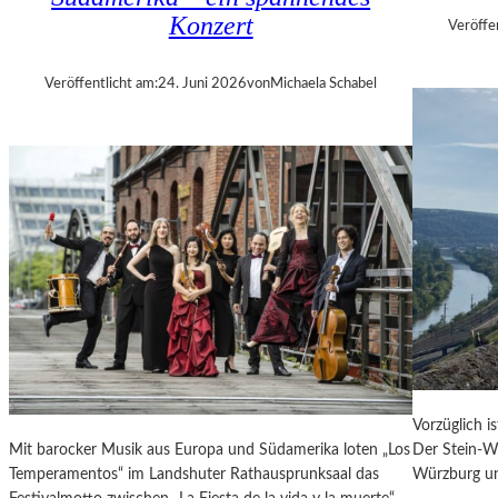
E
Konzert
Veröffe
R
„
Veröffentlicht am:
24. Juni 2026
von
Michaela Schabel
A
L
L
E
R
R
E
C
H
T
E
B
E
R
Vorzüglich i
A
Mit barocker Musik aus Europa und Südamerika loten „Los
Der Stein-We
U
Temperamentos“ im Landshuter Rathausprunksaal das
Würzburg un
B