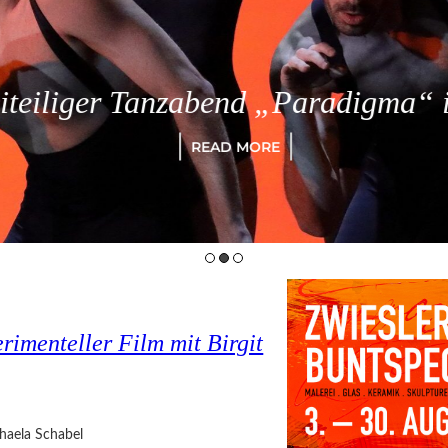
eiliger Tanzabend „Paradigma“ in
READ MORE
imenteller Film mit Birgit
haela Schabel