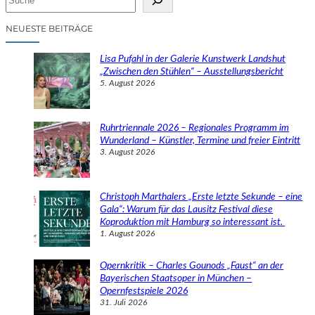
u
c
NEUESTE BEITRÄGE
h
e
Lisa Pufahl in der Galerie Kunstwerk Landshut
n
„Zwischen den Stühlen“ – Ausstellungsbericht
5. August 2026
Ruhrtriennale 2026 – Regionales Programm im
Wunderland – Künstler, Termine und freier Eintritt
3. August 2026
Christoph Marthalers „Erste letzte Sekunde – eine
Gala“: Warum für das Lausitz Festival diese
Koproduktion mit Hamburg so interessant ist.
1. August 2026
Opernkritik – Charles Gounods „Faust“ an der
Bayerischen Staatsoper in München –
Opernfestspiele 2026
31. Juli 2026