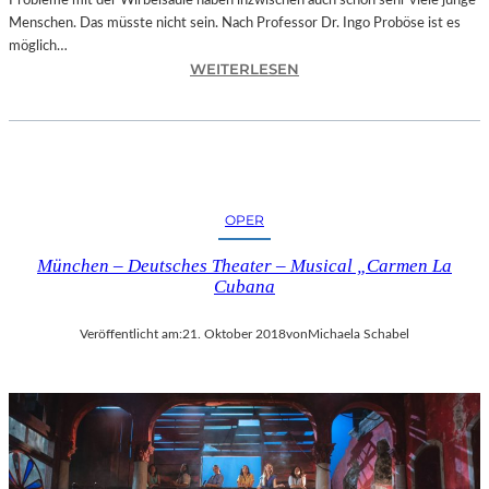
Probleme mit der Wirbelsäule haben inzwischen auch schon sehr viele junge
D
Menschen. Das müsste nicht sein. Nach Professor Dr. Ingo Proböse ist es
O
möglich…
K
:
WEITERLESEN
U
I
M
N
E
G
N
O
T
F
A
R
T
OPER
O
I
B
O
München – Deutsches Theater – Musical „Carmen La
Ö
N
Cubana
S
„
E
I
Veröffentlicht am:
21. Oktober 2018
von
Michaela Schabel
„
C
B
E
A
A
N
G
D
E
S
D
C
“