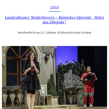
OPER
Landestheater Niederbayern – Künnekes Operette „Vetter
aus Dingsda“
Veröffentlicht am:
12. Oktober 2018
von
Michaela Schabel