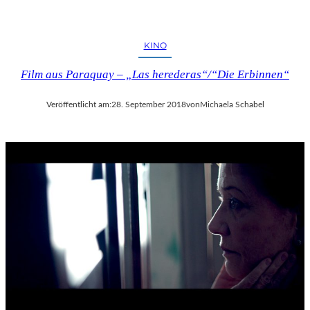
KINO
Film aus Paraquay – „Las herederas“/“Die Erbinnen“
Veröffentlicht am:
28. September 2018
von
Michaela Schabel