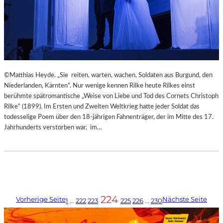
©Matthias Heyde. „Sie reiten, warten, wachen, Soldaten aus Burgund, den
Niederlanden, Kärnten“. Nur wenige kennen Rilke heute Rilkes einst
berühmte spätromantische „Weise von Liebe und Tod des Cornets Christoph
Rilke“ (1899). Im Ersten und Zweiten Weltkrieg hatte jeder Soldat das
todesselige Poem über den 18-jährigen Fahnenträger, der im Mitte des 17.
Jahrhunderts verstorben war, im…
224
Vorherige Seite
Nächste Seite
1
…
222
223
225
226
…
230