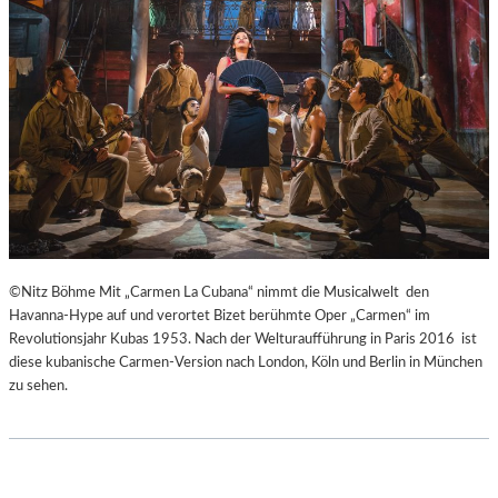
H
Ü
E
B
I
E
B
R
E
E
N
I
A
S
K
P
U
R
T
I
-
N
T
Z
©Nitz Böhme Mit „Carmen La Cubana“ nimmt die Musicalwelt den
R
E
Havanna-Hype auf und verortet Bizet berühmte Oper „Carmen“ im
A
S
Revolutionsjahr Kubas 1953. Nach der Welturaufführung in Paris 2016 ist
I
S
diese kubanische Carmen-Version nach London, Köln und Berlin in München
N
I
zu sehen.
I
N
N
N
G
E
“
N
–
I