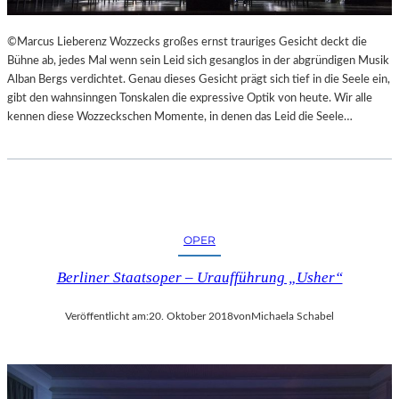
L
S
©Marcus Lieberenz Wozzecks großes ernst trauriges Gesicht deckt die
Ä
Bühne ab, jedes Mal wenn sein Leid sich gesanglos in der abgründigen Musik
U
Alban Bergs verdichtet. Genau dieses Gesicht prägt sich tief in die Seele ein,
L
gibt den wahnsinngen Tonskalen die expressive Optik von heute. Wir alle
E
kennen diese Wozzeckschen Momente, in denen das Leid die Seele…
N
T
R
A
I
N
OPER
I
N
Berliner Staatsoper – Uraufführung „Usher“
G
Veröffentlicht am:
20. Oktober 2018
von
Michaela Schabel