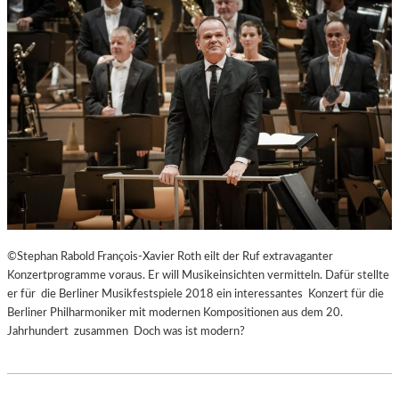
©Stephan Rabold François-Xavier Roth eilt der Ruf extravaganter
Konzertprogramme voraus. Er will Musikeinsichten vermitteln. Dafür stellte
er für die Berliner Musikfestspiele 2018 ein interessantes Konzert für die
Berliner Philharmoniker mit modernen Kompositionen aus dem 20.
Jahrhundert zusammen Doch was ist modern?