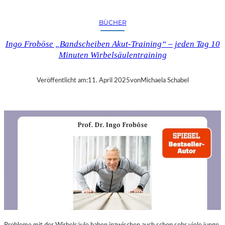
A
N
BÜCHER
D
R
Ingo Froböse „Bandscheiben Akut-Training“ – jeden Tag 10
A
Minuten Wirbelsäulentraining
S
E
L
Veröffentlicht am:
11. April 2025
von
Michaela Schabel
L
S
E
I
N
F
Ü
H
L
S
A
M
E