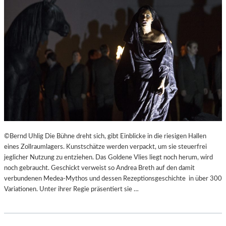
©Bernd Uhlig Die Bühne dreht sich, gibt Einblicke in die riesigen Hallen
eines Zollraumlagers. Kunstschätze werden verpackt, um sie steuerfrei
jeglicher Nutzung zu entziehen. Das Goldene Vlies liegt noch herum, wird
noch gebraucht. Geschickt verweist so Andrea Breth auf den damit
verbundenen Medea-Mythos und dessen Rezeptionsgeschichte in über 300
Variationen. Unter ihrer Regie präsentiert sie …