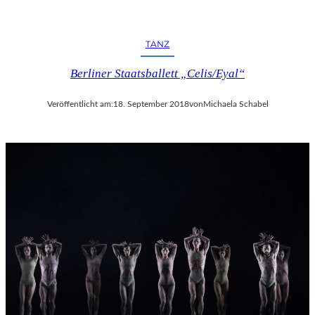
TANZ
Berliner Staatsballett „Celis/Eyal“
Veröffentlicht am:
18. September 2018
von
Michaela Schabel