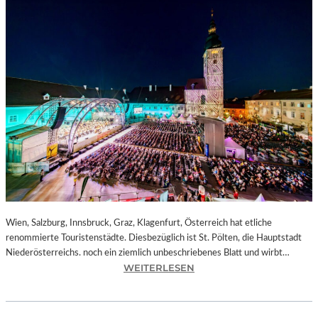
Wien, Salzburg, Innsbruck, Graz, Klagenfurt, Österreich hat etliche
renommierte Touristenstädte. Diesbezüglich ist St. Pölten, die Hauptstadt
Niederösterreichs. noch ein ziemlich unbeschriebenes Blatt und wirbt…
:
WEITERLESEN
Ö
S
T