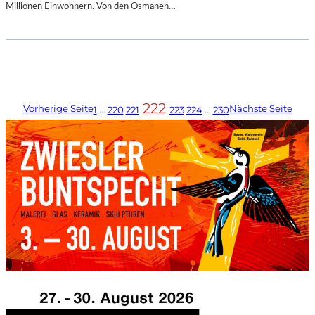
Millionen Einwohnern. Von den Osmanen…
222
Vorherige Seite
Nächste Seite
1
…
220
221
223
224
…
230