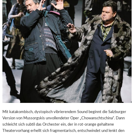
E
S
T
A
D
T
Z
U
M
E
N
T
D
E
C
K
E
N
Mit katakombisch, dystopisch vibrierendem Sound beginnt die Salzburger
Version von Mussorgskis unvollendeter Oper „Chowanschtschina“. Dann
schleicht sich subtil das Orchester ein, der in rot-orange gehaltene
Theatervorhang erhellt sich fragmentarisch, entschwindet und lenkt den