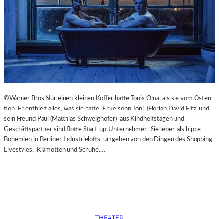
S
O
R
G
S
K
I
S
„
C
©Warner Bros Nur einen kleinen Koffer hatte Tonis Oma, als sie vom Osten
H
floh. Er enthielt alles, was sie hatte. Enkelsohn Toni (Florian David Fitz) und
O
sein Freund Paul (Matthias Schweighöfer) aus Kindheitstagen und
W
Geschäftspartner sind flotte Start-up-Unternehmer. Sie leben als hippe
A
Bohemien in Berliner Industrielofts, umgeben von den Dingen des Shopping-
N
Livestyles, Klamotten und Schuhe.…
S
C
H
T
S
C
H
THEATER