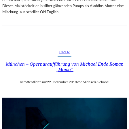
R
Dieses Mal stöckelt er in silber glänzenden Pumps als Aladdins Mutter eine
T
Mischung aus schriller Old English…
Z
U
R
E
R
Ö
F
OPER
F
N
München – Opernuraufführung von Michael Ende Roman
„Momo“
U
N
G
Veröffentlicht am:
22. Dezember 2018
von
Michaela Schabel
D
E
R
S
A
L
Z