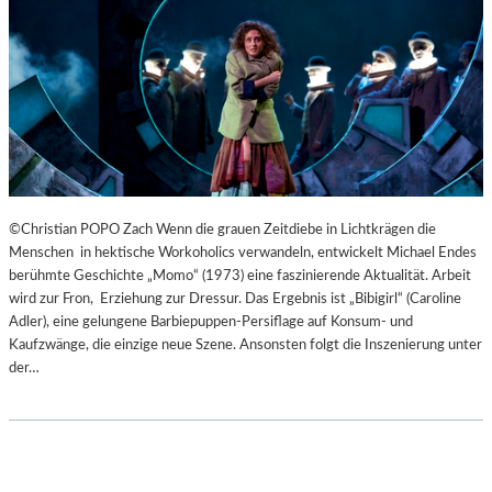
B
U
R
G
E
R
O
S
T
E
©Christian POPO Zach Wenn die grauen Zeitdiebe in Lichtkrägen die
R
Menschen in hektische Workoholics verwandeln, entwickelt Michael Endes
F
berühmte Geschichte „Momo“ (1973) eine faszinierende Aktualität. Arbeit
E
wird zur Fron, Erziehung zur Dressur. Das Ergebnis ist „Bibigirl“ (Caroline
S
Adler), eine gelungene Barbiepuppen-Persiflage auf Konsum- und
T
Kaufzwänge, die einzige neue Szene. Ansonsten folgt die Inszenierung unter
S
der…
P
I
E
L
E