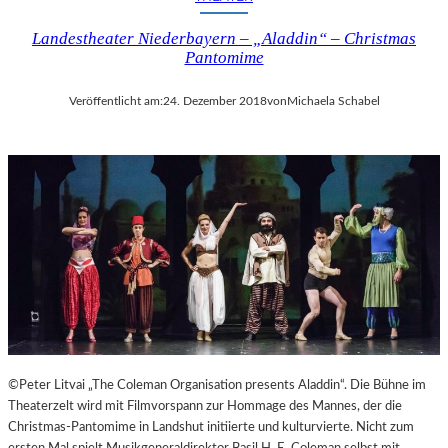
I
Landestheater Niederbayern – „Aladdin“ – Christmas
N
Pantomime
A
“
–
Veröffentlicht am:
24. Dezember 2018
von
Michaela Schabel
S
P
A
N
N
E
N
D
I
N
S
Z
E
©Peter Litvai „The Coleman Organisation presents Aladdin“. Die Bühne im
N
Theaterzelt wird mit Filmvorspann zur Hommage des Mannes, der die
I
Christmas-Pantomime in Landshut initiierte und kulturvierte. Nicht zum
E
ersten Mal spielt Musikgeneraldirektor Basil H. E. Coleman selbst mit.