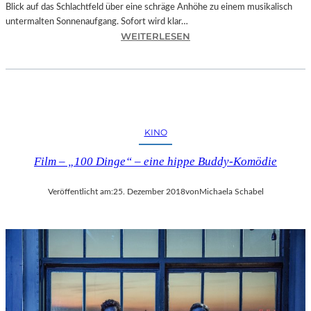
Blick auf das Schlachtfeld über eine schräge Anhöhe zu einem musikalisch
untermalten Sonnenaufgang. Sofort wird klar…
:
WEITERLESEN
S
A
L
Z
B
U
KINO
R
G
Film – „100 Dinge“ – eine hippe Buddy-Komödie
–
M
Veröffentlicht am:
25. Dezember 2018
von
Michaela Schabel
O
D
E
S
T
M
U
S