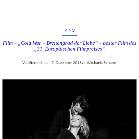
KINO
Film – „Cold War – Breitengrad der Liebe“ – bester Film des
„31. Europäischen Filmpreises“
Veröffentlicht am:
7. Dezember 2018
von
Michaela Schabel