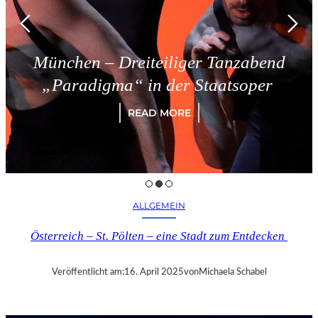
n – Dreiteiliger Tanzabend
Trie
digma“ in der Staatsoper
READ MORE
ALLGEMEIN
Österreich – St. Pölten – eine Stadt zum Entdecken
Veröffentlicht am:
16. April 2025
von
Michaela Schabel