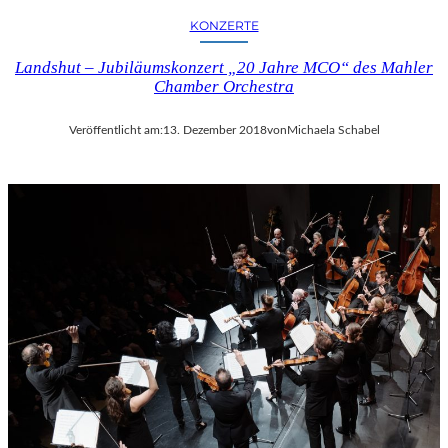
KONZERTE
Landshut – Jubiläumskonzert „20 Jahre MCO“ des Mahler
Chamber Orchestra
Veröffentlicht am:
13. Dezember 2018
von
Michaela Schabel