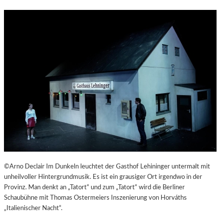
©Arno Declair Im Dunkeln leuchtet der Gasthof Lehininger untermalt mit
unheilvoller Hintergrundmusik. Es ist ein grausiger Ort irgendwo in der
Provinz. Man denkt an „Tatort“ und zum „Tatort“ wird die Berliner
Schaubühne mit Thomas Ostermeiers Inszenierung von Horváths
„Italienischer Nacht“.