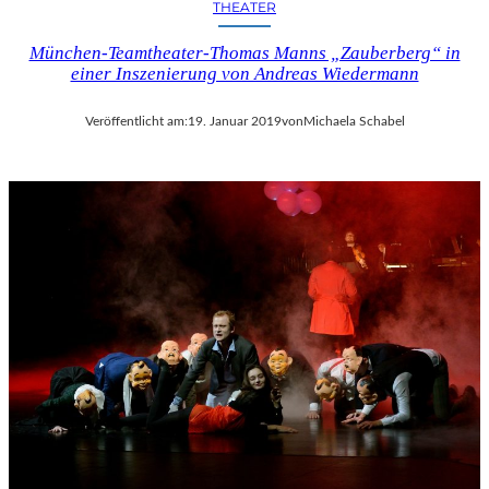
U
THEATER
K
München-Teamtheater-Thomas Manns „Zauberberg“ in
U
einer Inszenierung von Andreas Wiedermann
L
L
I
Veröffentlicht am:
19. Januar 2019
von
Michaela Schabel
S
C
H
E
N
G
E
N
Ü
S
S
E
N
U
N
D