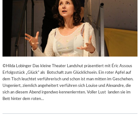
Ä
U
U
S
M
I
K
V
E
R
A
N
S
©Hilda Lobinger Das kleine Theater Landshut präsentiert mit Éric Assous
T
Erfolgsstück „Glück“ als Botschaft zum Glücklichsein. Ein roter Apfel auf
A
dem Tisch leuchtet verführerisch und schon ist man mitten im Geschehen.
L
Ungeniert, ziemlich angeheitert verführen sich Louise und Alexandre, die
T
sich an diesem Abend irgendwo kennenlernten. Voller Lust landen sie im
U
Bett hinter dem roten…
N
G
E
N
,
L