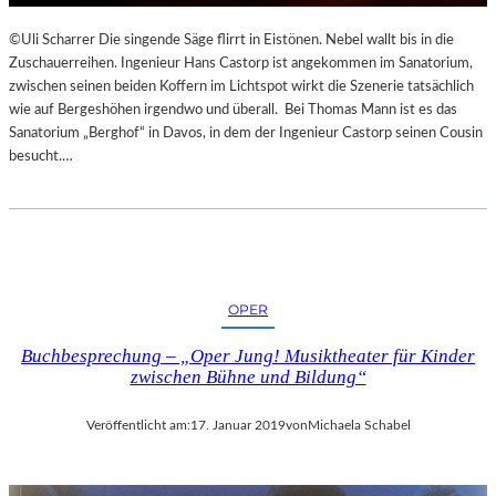
Y
©Uli Scharrer Die singende Säge flirrt in Eistönen. Nebel wallt bis in die
O
Zuschauerreihen. Ingenieur Hans Castorp ist angekommen im Sanatorium,
G
zwischen seinen beiden Koffern im Lichtspot wirkt die Szenerie tatsächlich
A
wie auf Bergeshöhen irgendwo und überall. Bei Thomas Mann ist es das
I
Sanatorium „Berghof“ in Davos, in dem der Ingenieur Castorp seinen Cousin
N
besucht.…
D
E
R
N
A
T
U
OPER
R
Buchbesprechung – „Oper Jung! Musiktheater für Kinder
zwischen Bühne und Bildung“
Veröffentlicht am:
17. Januar 2019
von
Michaela Schabel