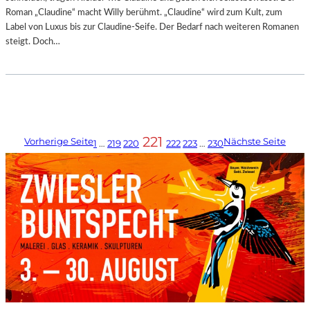
Roman „Claudine“ macht Willy berühmt. „Claudine“ wird zum Kult, zum
Label von Luxus bis zur Claudine-Seife. Der Bedarf nach weiteren Romanen
steigt. Doch…
221
Vorherige Seite
Nächste Seite
1
…
219
220
222
223
…
230