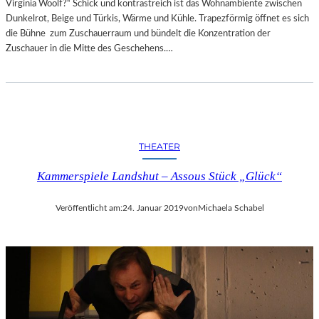
Virginia Woolf?“ Schick und kontrastreich ist das Wohnambiente zwischen
E
R
Dunkelrot, Beige und Türkis, Wärme und Kühle. Trapezförmig öffnet es sich
I
D
die Bühne zum Zuschauerraum und bündelt die Konzentration der
E
E
Zuschauer in die Mitte des Geschehens.…
R
N
T
T
4
L
0
I
-
C
J
H
THEATER
Ä
E
H
N
Kammerspiele Landshut – Assous Stück „Glück“
R
K
I
U
G
N
Veröffentlicht am:
24. Januar 2019
von
Michaela Schabel
E
S
S
T
J
-
U
U
B
N
I
D
L
M