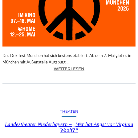
I
N
–
P
U
N
K
T
E
Das Dok.fest München hat sich bestens etabliert. Ab dem 7. Mai gibt es in
T
München mit Außenstelle Augsburg…
:
M
WEITERLESEN
M
I
Ü
T
N
S
C
C
H
H
E
Ö
THEATER
N
N
–
S
Landestheater Niederbayern – „Wer hat Angst vor Virginia
D
T
Woolf?“
O
E