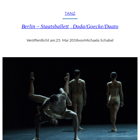
TANZ
Berlin – Staatsballett „Doda/Goecke/Duato
Veröffentlicht am:
25. Mai 2018
von
Michaela Schabel