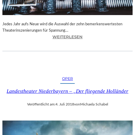
N
I
C
H
Jedes Jahr aufs Neue wird die Auswahl der zehn bemerkenswertesten
T
Theaterinszenierungen für Spannung…
W
:
WEITERLESEN
E
B
R
E
D
R
E
L
N
I
“
N
OPER
–
„
Landestheater Niederbayern – „Der fliegende Holländer
6
2
Veröffentlicht am:
4. Juli 2018
von
Michaela Schabel
.
T
H
E
A