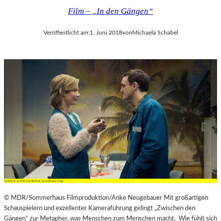
Film – „In den Gängen“
Veröffentlicht am:
1. Juni 2018
von
Michaela Schabel
© MDR/Sommerhaus Filmproduktion/Anke Neugebauer Mit großartigen
Schauspielern und exzellenter Kameraführung gelingt „Zwischen den
Gängen“ zur Metapher, was Menschen zum Menschen macht. Wie fühlt sich