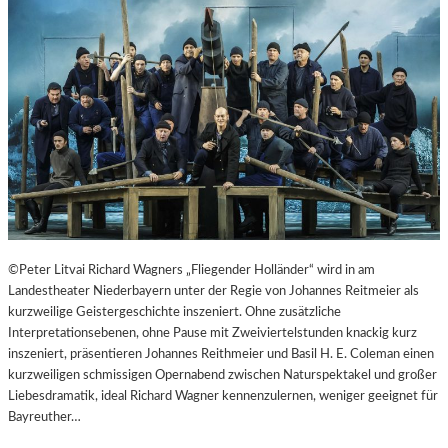
T
E
R
T
R
E
F
F
E
N
“
D
E
©Peter Litvai Richard Wagners „Fliegender Holländer“ wird in am
R
Landestheater Niederbayern unter der Regie von Johannes Reitmeier als
B
kurzweilige Geistergeschichte inszeniert. Ohne zusätzliche
E
Interpretationsebenen, ohne Pause mit Zweiviertelstunden knackig kurz
R
inszeniert, präsentieren Johannes Reithmeier und Basil H. E. Coleman einen
L
kurzweiligen schmissigen Opernabend zwischen Naturspektakel und großer
I
Liebesdramatik, ideal Richard Wagner kennenzulernen, weniger geeignet für
N
Bayreuther…
E