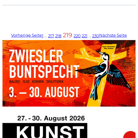
219
Vorherige Seite
Nächste Seite
1
…
217
218
220
221
…
230