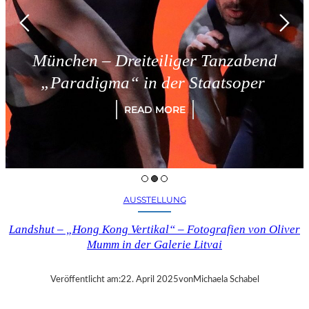
München – Dreiteiliger Tanzabend
„Paradigma“ in der Staatsoper
READ MORE
AUSSTELLUNG
Landshut – „Hong Kong Vertikal“ – Fotografien von Oliver
Mumm in der Galerie Litvai
Veröffentlicht am:
22. April 2025
von
Michaela Schabel