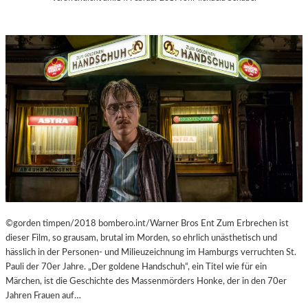
C
M
H
U
E
M
N
M
–
I
„
N
M
D
R
E
.
R
N
G
O
A
B
L
O
E
D
R
Y
I
A
©gorden timpen/2018 bombero.int/Warner Bros Ent Zum Erbrechen ist
E
G
dieser Film, so grausam, brutal im Morden, so ehrlich unästhetisch und
L
A
hässlich in der Personen- und Milieuzeichnung im Hamburgs verruchten St.
I
I
Pauli der 70er Jahre. „Der goldene Handschuh“, ein Titel wie für ein
T
N
Märchen, ist die Geschichte des Massenmörders Honke, der in den 70er
V
S
Jahren Frauen auf…
A
T