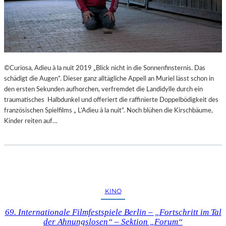
©Curiosa, Adieu à la nuit 2019 „Blick nicht in die Sonnenfinsternis. Das
schädigt die Augen“. Dieser ganz alltägliche Appell an Muriel lässt schon in
den ersten Sekunden aufhorchen, verfremdet die Landidylle durch ein
traumatisches Halbdunkel und offeriert die raffinierte Doppelbödigkeit des
französischen Spielfilms „ L’Adieu à la nuit“. Noch blühen die Kirschbäume,
Kinder reiten auf…
KINO
69. Internationale Filmfestspiele Berlin – „Fortschritt im Tal
der Ahnungslosen“ – Sektion „Forum“