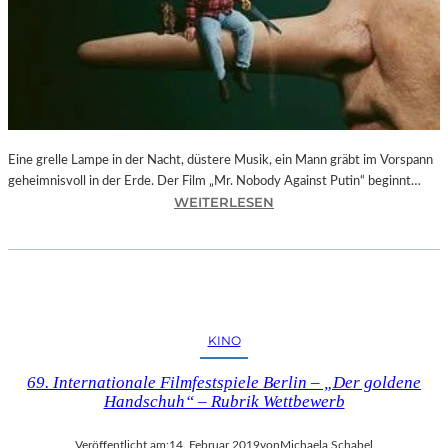
–
F
O
T
O
G
R
Eine grelle Lampe in der Nacht, düstere Musik, ein Mann gräbt im Vorspann
A
geheimnisvoll in der Erde. Der Film „Mr. Nobody Against Putin“ beginnt…
F
:
WEITERLESEN
I
D
E
O
N
K
V
.
O
F
N
E
O
KINO
S
L
T
I
69. Internationale Filmfestspiele Berlin – „Der goldene
M
V
Handschuh“ – Rubrik Wettbewerb
Ü
E
N
R
Veröffentlicht am:
14. Februar 2019
von
Michaela Schabel