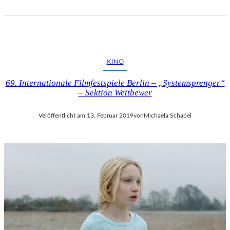
I
P
U
T
I
N
KINO
“
69. Internationale Filmfestspiele Berlin – „Systemsprenger“
– Sektion Wettbewer
Veröffentlicht am:
13. Februar 2019
von
Michaela Schabel