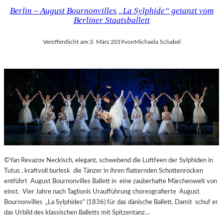
Berlin – August Bournonvilles „La Sylphide“ getanzt vom
Berliner Staatsballett
Veröffentlicht am:
3. März 2019
von
Michaela Schabel
©Yan Revazov Neckisch, elegant, schwebend die Luftfeen der Sylphiden in
Tutus , kraftvoll burlesk die Tänzer in ihren flatternden Schottenröcken
entführt August Bournonvilles Ballett in eine zauberhafte Märchenwelt von
einst. Vier Jahre nach Taglionis Uraufführung choreografierte August
Bournonvilles „La Sylphides“ (1836) für das dänische Ballett. Damit schuf er
das Urbild des klassischen Balletts mit Spitzentanz…