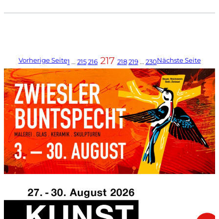
217
Vorherige Seite
Nächste Seite
1
…
215
216
218
219
…
230