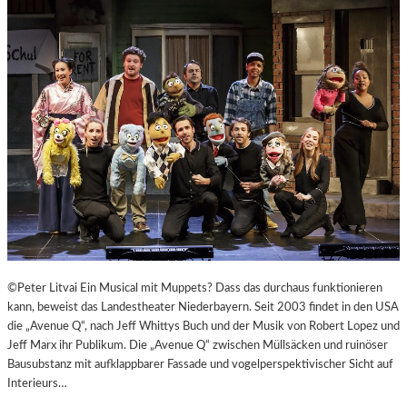
©Peter Litvai Ein Musical mit Muppets? Dass das durchaus funktionieren
kann, beweist das Landestheater Niederbayern. Seit 2003 findet in den USA
die „Avenue Q“, nach Jeff Whittys Buch und der Musik von Robert Lopez und
Jeff Marx ihr Publikum. Die „Avenue Q“ zwischen Müllsäcken und ruinöser
Bausubstanz mit aufklappbarer Fassade und vogelperspektivischer Sicht auf
Interieurs…