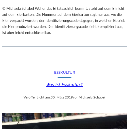
M
E
© Michaela Schabel Woher das Ei tatsächlich kommt, steht auf dem Ei nicht
R
auf dem Eierkarton. Die Nummer auf dem Eierkarton sagt nur aus, wo die
A
Eier verpackt wurden, der Identifizierungscode dagegen, in welchen Betrieb
N
die Eier produziert wurden. Der Identifizierungscode sieht kompliziert aus,
P
ist aber leicht entschlüsselbar.
A
R
K
&
S
P
ESSKULTUR
A
Was ist Esskultur?
–
E
Veröffentlicht am:
30. März 2019
von
Michaela Schabel
R
Ö
F
F
N