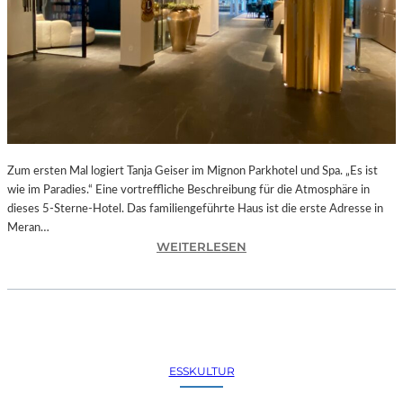
E
S
F
E
S
T
I
V
A
Zum ersten Mal logiert Tanja Geiser im Mignon Parkhotel und Spa. „Es ist
L
wie im Paradies.“ Eine vortreffliche Beschreibung für die Atmosphäre in
D
dieses 5-Sterne-Hotel. Das familiengeführte Haus ist die erste Adresse in
E
Meran…
R
:
WEITERLESEN
S
M
A
E
I
R
T
A
E
N
N
–
I
ESSKULTUR
D
N
A
S