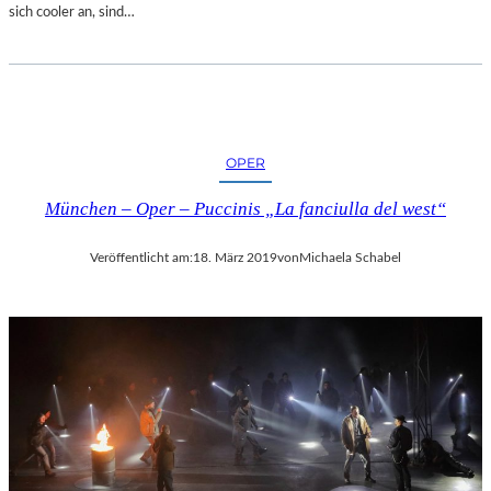
sich cooler an, sind…
OPER
München – Oper – Puccinis „La fanciulla del west“
Veröffentlicht am:
18. März 2019
von
Michaela Schabel