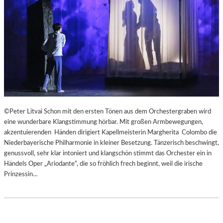
R
I
G
I
E
R
E
N
S
“
–
©Peter Litvai Schon mit den ersten Tönen aus dem Orchestergraben wird
E
eine wunderbare Klangstimmung hörbar. Mit großen Armbewegungen,
I
akzentuierenden Händen dirigiert Kapellmeisterin Margherita Colombo die
N
Niederbayerische Philharmonie in kleiner Besetzung. Tänzerisch beschwingt,
E
genussvoll, sehr klar intoniert und klangschön stimmt das Orchester ein in
W
Händels Oper „Ariodante“, die so fröhlich frech beginnt, weil die irische
U
Prinzessin…
N
D
E
R
B