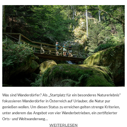
Was sind Wanderdörfer? Als „Startplatz für ein besonderes Naturerlebnis“
fokussieren Wanderdörfer in Österreich auf Urlauber, die Natur pur
genießen wollen. Um diesen Status zu erreichen gelten strenge Kriterien,
unter anderem das Angebot von vier Wanderbetrieben, ein zertifizierter
Orts- und Weitwanderweg…
:
WEITERLESEN