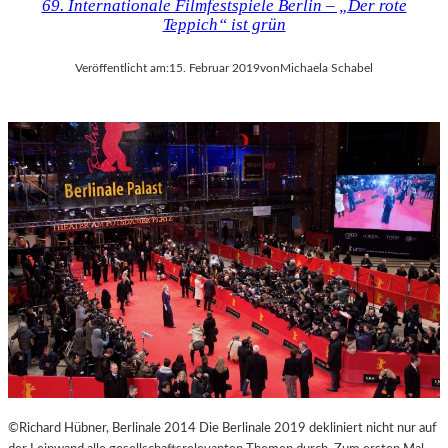
69. Internationale Filmfestspiele Berlin – „Der rote
Teppich“ ist grün
Veröffentlicht am:
15. Februar 2019
von
Michaela Schabel
©Richard Hübner, Berlinale 2014 Die Berlinale 2019 dekliniert nicht nur auf