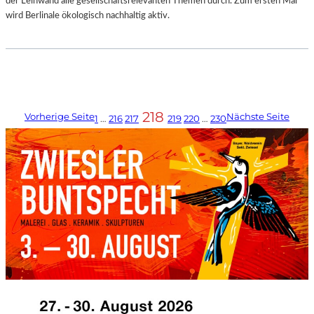
der Leinwand alle gesellschaftsrelevanten Themen durch. Zum ersten Mal
wird Berlinale ökologisch nachhaltig aktiv.
218
Vorherige Seite
Nächste Seite
1
…
216
217
219
220
…
230