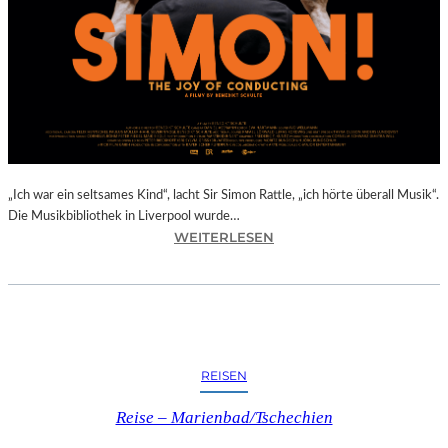
E
R
D
O
R
F
I
N
B
A
„Ich war ein seltsames Kind“, lacht Sir Simon Rattle, „ich hörte überall Musik“.
D
Die Musikbibliothek in Liverpool wurde…
:
WEITERLESEN
K
B
R
E
E
N
U
E
Z
D
E
I
N
REISEN
K
I
T
N
Reise – Marienbad/Tschechien
S
O
C
B