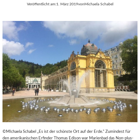
Veröffentlicht am:
1. März 2019
von
Michaela Schabel
H
E
U
R
L
Ö
T
S
E
T
S
E
D
R
O
R
K
E
U
I
M
C
E
H
N
T
A
R
F
I
L
M
©MIchaela Schabel „Es ist der schönste Ort auf der Erde.“ Zumindest für
-
den amerikanischen Erfinder Thomas Edison war Marienbad das Non-plus-