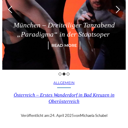
– Dreiteiliger Tanzabend
Tries
gma“ in der Staatsoper
READ MORE
ALLGEMEIN
Österreich – Erstes Wanderdorf in Bad Kreuzen in
Oberösterreich
Veröffentlicht am:
24. April 2025
von
Michaela Schabel