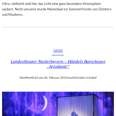
„
Ultra, vielleicht weil hier das Licht eine ganz besondere Atmosphäre
S
zaubert. Nicht umsonst wurde Marienbad zur Sommerfrische von Dichtern
I
und Musikern.
M
O
N
!
–
V
OPER
O
M
Landestheater Niederbayern – Händels Barockoper
G
„Ariodante“
L
Ü
Veröffentlicht am:
28. Februar 2019
von
Michaela Schabel
C
K
D
E
S
D
I