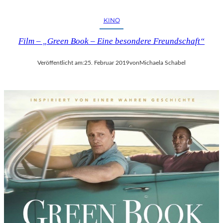
A
R
KINO
E
Film – „Green Book – Eine besondere Freundschaft“
H
O
M
Veröffentlicht am:
25. Februar 2019
von
Michaela Schabel
M
A
G
E