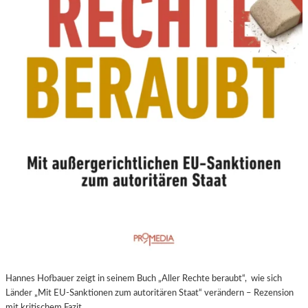
N
E
U
E
R
E
X
P
E
R
I
M
E
N
T
E
L
L
E
Hannes Hofbauer zeigt in seinem Buch „Aller Rechte beraubt“, wie sich
R
Länder „Mit EU-Sanktionen zum autoritären Staat“ verändern – Rezension
F
mit kritischem Fazit