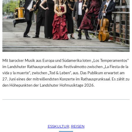
R
R
E
C
H
T
E
B
E
R
A
Mit barocker Musik aus Europa und Südamerika loten „Los Temperamentos“
U
im Landshuter Rathausprunksaal das Festivalmotto zwischen „La Fiesta de la
B
vida y la muerte“, zwischen „Tod & Leben“, aus. Das Publikum erwartet am
T
27. Juni eines der mitreißendsten Konzerte im Rathausprunksaal. Es zählt zu
“
den Höhepunkten der Landshuter Hofmusiktage 2026.
(
2
0
2
6
)
ESSKULTUR
, 
REISEN
–