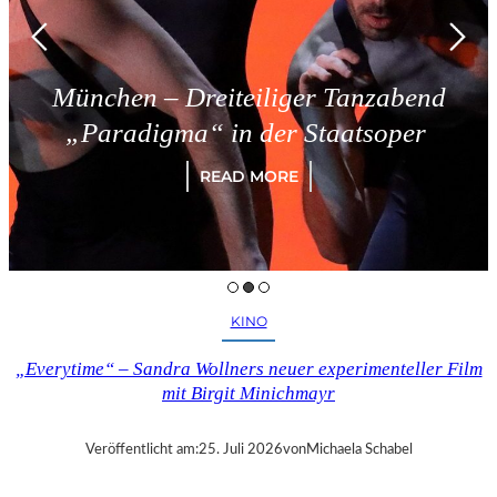
München – Dreiteiliger Tanzabend
„Paradigma“ in der Staatsoper
READ MORE
KINO
„Everytime“ – Sandra Wollners neuer experimenteller Film
mit Birgit Minichmayr
Veröffentlicht am:
25. Juli 2026
von
Michaela Schabel