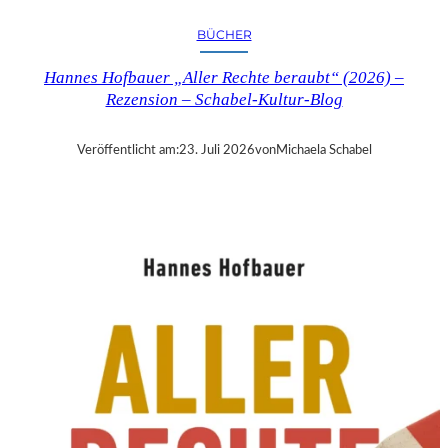
R
Y
BÜCHER
T
I
Hannes Hofbauer „Aller Rechte beraubt“ (2026) –
M
Rezension – Schabel-Kultur-Blog
E
“
–
Veröffentlicht am:
23. Juli 2026
von
Michaela Schabel
S
A
N
D
R
A
W
O
L
L
N
E
R
S