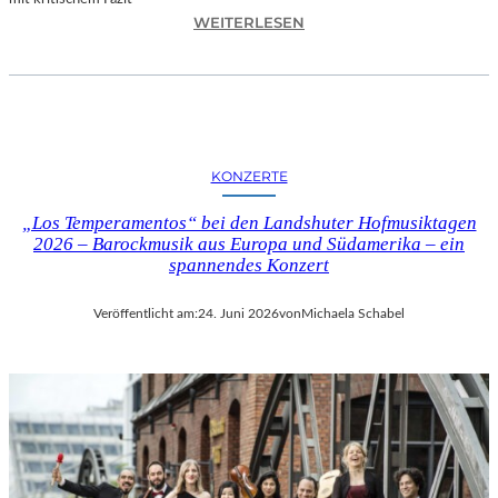
I
:
WEITERLESEN
L
H
M
A
M
N
I
N
T
E
B
S
I
KONZERTE
H
R
O
G
„Los Temperamentos“ bei den Landshuter Hofmusiktagen
F
I
2026 – Barockmusik aus Europa und Südamerika – ein
B
spannendes Konzert
T
A
M
U
I
Veröffentlicht am:
24. Juni 2026
von
Michaela Schabel
E
N
R
I
„
C
A
H
L
M
L
A
E
Y
R